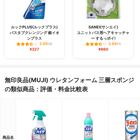
ルックPLUS(ルックプラス)
SANEI(サンエイ)
バスタブクレンジング 銀イオ
ユニットバス用ヘアキャッチャ
ンプラス
ー するっポイ!
3.69
3.69
(3)
(1)
¥327
¥660
無印良品(MUJI) ウレタンフォーム 三層スポンジ
の類似商品：評価・料金比較表
商品名