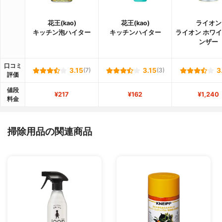
花王(kao)
花王(kao)
ライオン
キッチン泡ハイター
キッチンハイター
ライオン ホワ
ンザー
口コミ
3.15
(7)
3.15
(3)
3
評価
値段
¥217
¥162
¥1,240
料金
掃除用品の関連商品