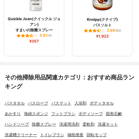
Quickle Joan(クイックル ジョ
Kneipp(クナイプ)
アン)
バスソルト
すまいの除菌スプレー
3.68
(62)
3.81
(4)
¥1,922
¥357
その他掃除用品関連カテゴリ：おすすめ商品ラン
キング
バスタオル
バスローブ
バスマット
入浴剤
ボディタオル
あかすり
海綿スポンジ
フットブラシ
ボディソープ
固形石鹸
ハンドソープ
除菌スプレー
洗濯用洗剤
柔軟剤
洗濯ネット
洗濯槽クリーナー
トイレブラシ
補助便座
回転モップ