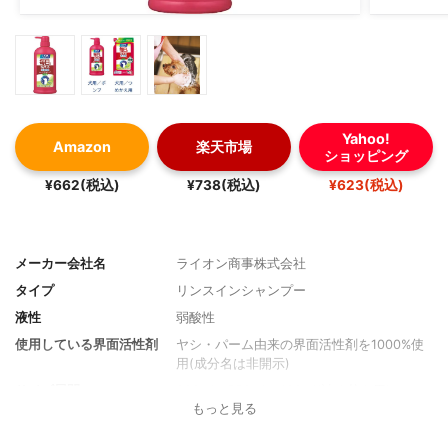
Yahoo!
Amazon
楽天市場
ショッピング
¥662(税込)
¥738(税込)
¥623(税込)
メーカー会社名
ライオン商事株式会社
タイプ
リンスインシャンプー
液性
弱酸性
使用している界面活性剤
ヤシ・パーム由来の界面活性剤を1000%使
用(成分名は非開示)
サイズ展開
330ml・550ml・400ml(詰め替え用)
もっと見る
生産国
日本
香り
やさしいマイルドフローラルの香り(微香性)