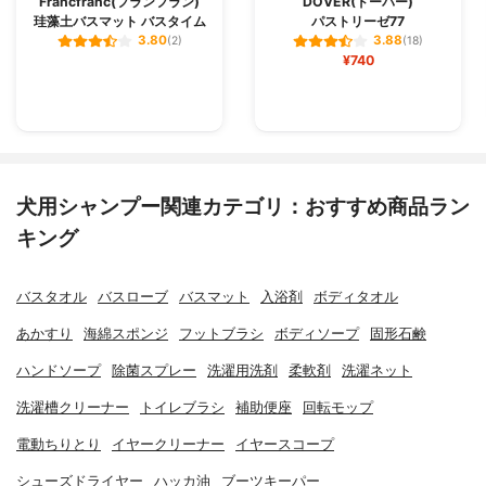
Francfranc(フランフラン)
DOVER(ドーバー)
珪藻土バスマット バスタイム
パストリーゼ77
3.80
3.88
(2)
(18)
¥740
犬用シャンプー関連カテゴリ：おすすめ商品ラン
キング
バスタオル
バスローブ
バスマット
入浴剤
ボディタオル
あかすり
海綿スポンジ
フットブラシ
ボディソープ
固形石鹸
ハンドソープ
除菌スプレー
洗濯用洗剤
柔軟剤
洗濯ネット
洗濯槽クリーナー
トイレブラシ
補助便座
回転モップ
電動ちりとり
イヤークリーナー
イヤースコープ
シューズドライヤー
ハッカ油
ブーツキーパー