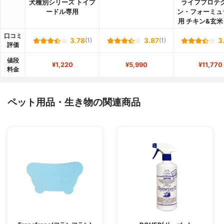
犬種別シリーズ トイプ
ライフプロテ
ードル専用
ン・フォーミュ
用 チキン&玄
口コミ
3.78
(1)
3.87
(1)
3
評価
値段
¥1,220
¥5,990
¥11,770
料金
ペット用品・生き物の関連商品