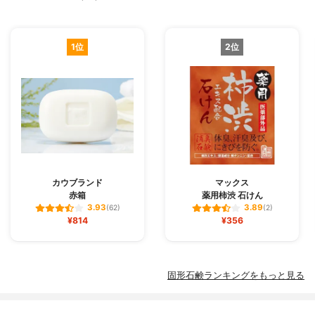
1位
2位
カウブランド
マックス
赤箱
薬用柿渋 石けん
3.93
3.89
(62)
(2)
¥814
¥356
固形石鹸ランキングをもっと見る