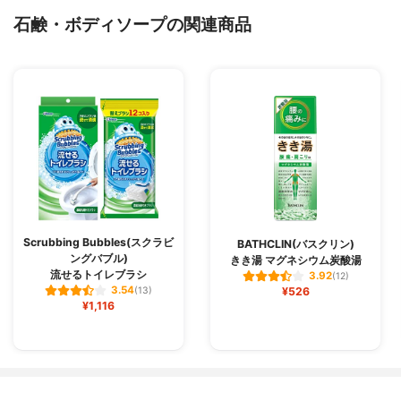
石鹸・ボディソープの関連商品
Scrubbing Bubbles(スクラビ
BATHCLIN(バスクリン)
ングバブル)
きき湯 マグネシウム炭酸湯
流せるトイレブラシ
3.92
(12)
3.54
(13)
¥526
¥1,116