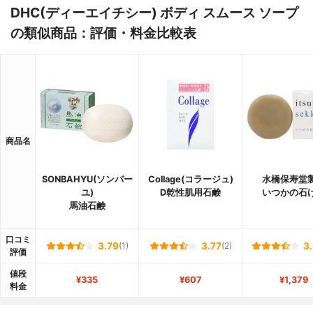
DHC(ディーエイチシー) ボディ スムース ソープ
の類似商品：評価・料金比較表
商品名
SONBAHYU(ソンバー
Collage(コラージュ)
水橋保寿堂
ユ)
D乾性肌用石鹸
いつかの石
馬油石鹸
口コミ
3.79
(1)
3.77
(2)
3
評価
値段
¥335
¥607
¥1,379
料金