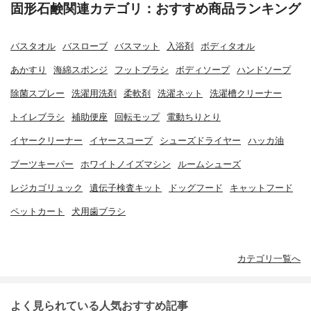
固形石鹸関連カテゴリ：おすすめ商品ランキング
バスタオル
バスローブ
バスマット
入浴剤
ボディタオル
あかすり
海綿スポンジ
フットブラシ
ボディソープ
ハンドソープ
除菌スプレー
洗濯用洗剤
柔軟剤
洗濯ネット
洗濯槽クリーナー
トイレブラシ
補助便座
回転モップ
電動ちりとり
イヤークリーナー
イヤースコープ
シューズドライヤー
ハッカ油
ブーツキーパー
ホワイトノイズマシン
ルームシューズ
レジカゴリュック
遺伝子検査キット
ドッグフード
キャットフード
ペットカート
犬用歯ブラシ
カテゴリ一覧へ
よく見られている人気おすすめ記事