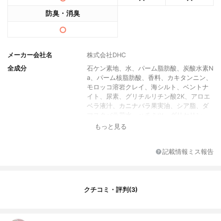
防臭・消臭
メーカー会社名
株式会社DHC
全成分
石ケン素地、水、パーム脂肪酸、炭酸水素N
a、パーム核脂肪酸、香料、カキタンニン、
モロッコ溶岩クレイ、海シルト、ベントナ
イト、尿素、グリチルリチン酸2K、アロエ
ベラ液汁、カニナバラ果実油、シア脂、ダ
マスクバラ花水、ハチミツ、グリセリン、
トレハロース、グリシン、硫酸亜鉛、BG、
もっと見る
塩化Na、クエン酸、クエン酸Na、エチドロ
ン酸、エチドロン酸4Na、EDTA－4Na、グ
記載情報ミス報告
ンジョウ、酸化チタン
1個あたりの重量
100g
香り
フレッシュフローラルブーケの香り
クチコミ・評判(3)