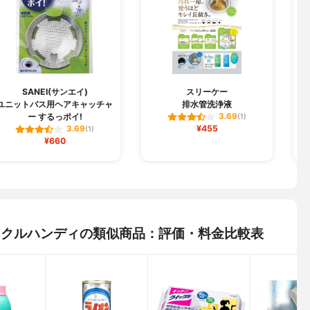
SANEI(サンエイ)
スリーケー
ユニットバス用ヘアキャッチャ
排水管洗浄液
ー するっポイ!
3.69
(1)
¥455
3.69
(1)
¥660
 クイックルハンディの類似商品：評価・料金比較表