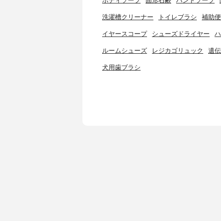
ボディソープ
固形石鹸
ハンドソープ
洗濯槽クリーナー
トイレブラシ
補助便
イヤースコープ
シューズドライヤー
ハ
ルームシューズ
レジカゴリュック
遺伝
犬用歯ブラシ