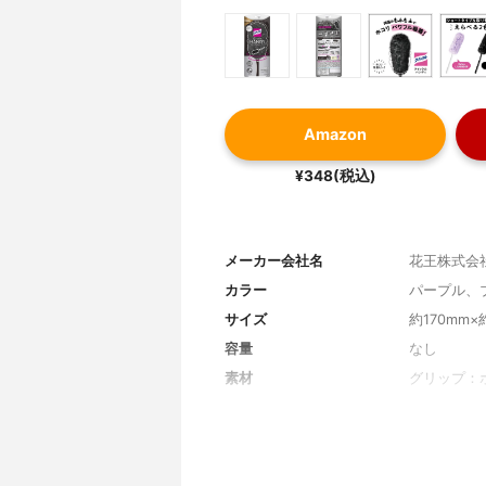
Amazon
¥348(税込)
メーカー会社名
花王株式会
カラー
パープル、
サイズ
約170mm×
容量
なし
素材
グリップ：