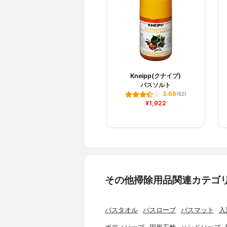
Kneipp(クナイプ)
バスソルト
3.68
(62)
¥1,922
その他掃除用品関連カテゴ
バスタオル
バスローブ
バスマット
入