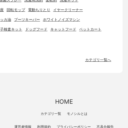
除菌スプレー
洗濯用洗剤
柔軟剤
洗濯ネット
座
回転モップ
電動ちりとり
イヤークリーナー
ッカ油
ブーツキーパー
ホワイトノイズマシン
子検査キット
ドッグフード
キャットフード
ペットカート
カテゴリ一覧へ
HOME
カテゴリ一覧
モノシルとは
運営者情報
利用規約
プライバシーポリシー
不具合報告