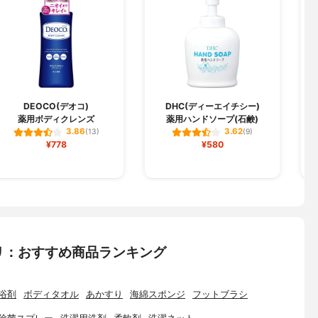
DEOCO(デオコ)
DHC(ディーエイチシー)
薬用ボディクレンズ
薬用ハンドソープ(石鹸)
3.86
3.62
(13)
(9)
¥778
¥580
リ：おすすめ商品ランキング
浴剤
ボディタオル
あかすり
海綿スポンジ
フットブラシ