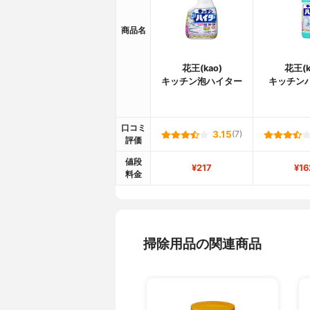
商品名
花王(kao)
花王(k
キッチン泡ハイター
キッチン
口コミ
3.15
(7)
評価
値段
¥217
¥16
料金
掃除用品の関連商品