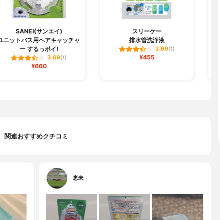
SANEI(サンエイ)
スリーケー
ユニットバス用ヘアキャッチャ
排水管洗浄液
ー するっポイ!
3.69
(1)
¥455
3.69
(1)
¥660
関連おすすめクチコミ
恵未