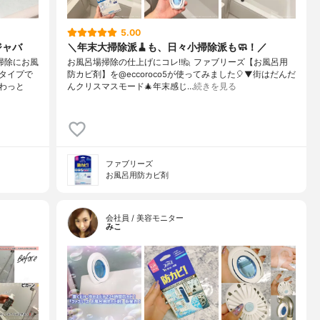
5.00
ジャバ
＼年末大掃除派🧹も、日々小掃除派も🧼！／
掃除にお風
お風呂場掃除の仕上げにコレ‼️⁡⁡⁡🙋 ファブリーズ【お風呂用
タイプで
防カビ剤】を@eccoroco5が使ってみました🎈⁡⁡▼⁡⁡街はだんだ
わっと
んクリスマスモード🎄年末感じ…
続きを見る
ファブリーズ
お風呂用防カビ剤
会社員 / 美容モニター
みこ