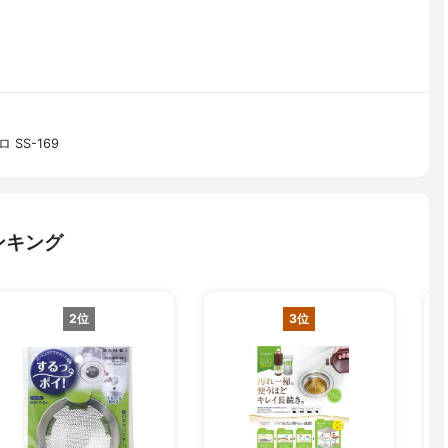
SS-169
ンキング
2位
3位