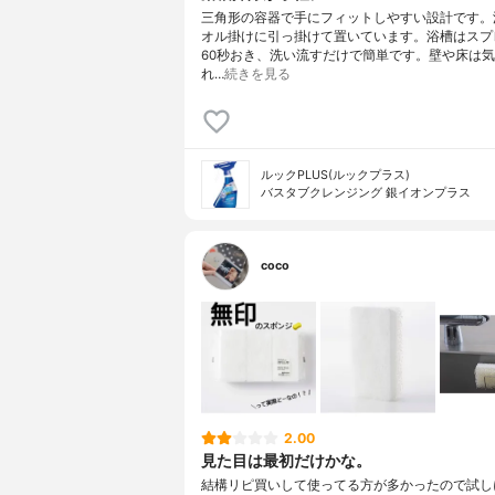
三角形の容器で手にフィットしやすい設計です。
オル掛けに引っ掛けて置いています。浴槽はスプ
60秒おき、洗い流すだけで簡単です。壁や床は
れ…
続きを見る
ルックPLUS(ルックプラス)
バスタブクレンジング 銀イオンプラス
coco
2.00
見た目は最初だけかな。
結構リピ買いして使ってる方が多かったので試し