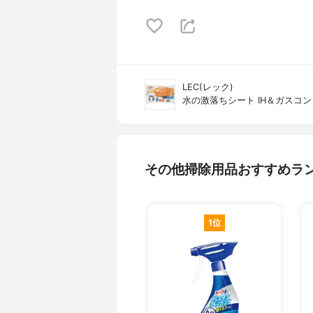
LEC(レック)
水の激落ちシート IH＆ガスコンロ 
その他掃除用品おすすめラ
1位