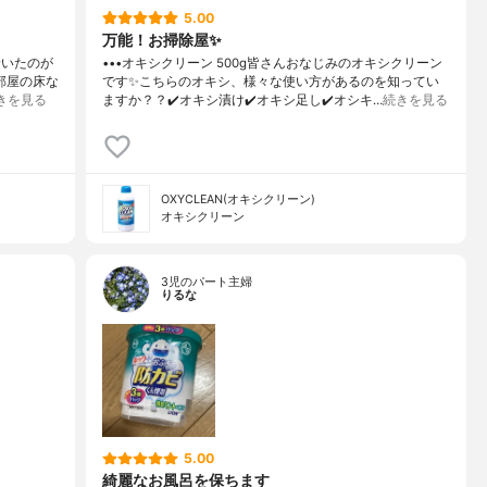
5.00
万能！お掃除屋✨
着いたのが
•••オキシクリーン 500g皆さんおなじみのオキシクリーン
お部屋の床な
です✨こちらのオキシ、様々な使い方があるのを知ってい
きを見る
ますか？？✔️オキシ漬け✔️オキシ足し✔️オシキ…
続きを見る
OXYCLEAN(オキシクリーン)
オキシクリーン
3児のパート主婦
りるな
5.00
綺麗なお風呂を保ちます