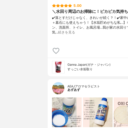
5.00
＼水回り周辺のお掃除に！ピカピカ気持ち
✔️落とすだけじゃなく、きれいが続く？！✔️家中
＋墓石にも使えちゃう！【水垢貯めがちな私…】
ン、洗面所、トイレ、お風呂場…我が家の水回り
気…
続きを見る
Ganna Japan(ガナ・ジャパン)
すっごい水垢取り
AEAJアロマセラピスト
あずあず