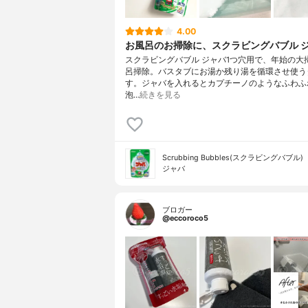
4.00
お風呂のお掃除に、スクラビングバブル 
スクラビングバブル ジャバ1つ穴用で、年始の大
呂掃除。バスタブにお湯か残り湯を循環させ使う
す。ジャバを入れるとカプチーノのようなふわふ
泡…
続きを見る
Scrubbing Bubbles(スクラビングバブル)
ジャバ
ブロガー
@eccoroco5