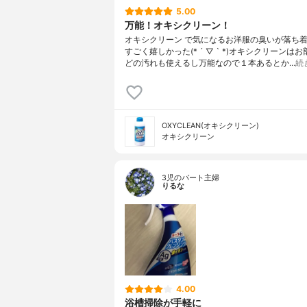
5.00
万能！オキシクリーン！
オキシクリーン で気になるお洋服の臭いが落ち
すごく嬉しかった(* ´ ▽ ` *)オキシクリーンは
どの汚れも使えるし万能なので１本あるとか…
続
OXYCLEAN(オキシクリーン)
オキシクリーン
3児のパート主婦
りるな
4.00
浴槽掃除が手軽に