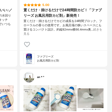
5.00
いい♪／
置くだけ・掛けるだけで24時間防カビ！「ファブ
リーズ お風呂用防カビ剤」新発売！
の水回り
キッチ
置くだけ・掛けるだけでカビの成長を24時間ブロック。フ
でいつも
ローラルの香りの使用です。お風呂場の狭いスペースにも
置けるコンパクト設計。約縦82mmx横66.4mmx奥…
続きを
見る
ファブリーズ
お風呂用防カビ剤
an＊°