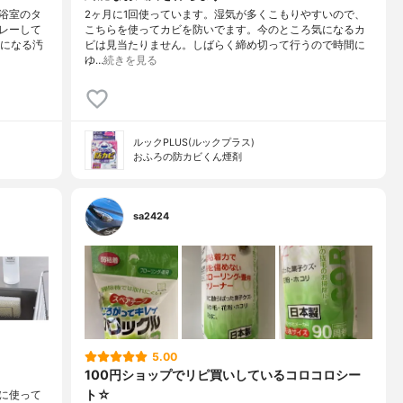
浴室のタ
2ヶ月に1回使っています。湿気が多くこもりやすいので、
レーして
こちらを使ってカビを防いでます。今のところ気になるカ
気になる汚
ビは見当たりません。しばらく締め切って行うので時間に
ゆ…
続きを見る
ルックPLUS(ルックプラス)
おふろの防カビくん煙剤
sa2424
5.00
100円ショップでリピ買いしているコロコロシー
ト☆
に使って