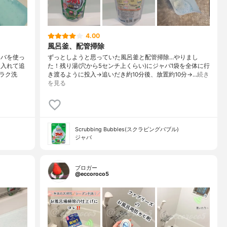
4.00
風呂釜、配管掃除
ャバを使っ
ずっとしようと思っていた風呂釜と配管掃除…やりまし
に入れて追
た！残り湯(穴から5センチ上くらい)にジャバ1袋を全体に行
ラク洗
き渡るように投入→追いだき約10分後、放置約10分→…
続き
を見る
Scrubbing Bubbles(スクラビングバブル)
ジャバ
ブロガー
@eccoroco5