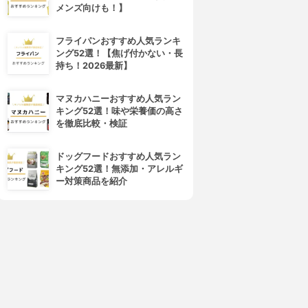
メンズ向けも！】
フライパンおすすめ人気ランキ
ルックPLUS(ルックプラス)
NICHIGA(ニチガ)
ング52選！【焦げ付かない・長
清潔 リセット
酸素系漂白剤 (過炭酸ナトリウ
持ち！2026最新】
ム)
3.68
(1)
¥240
3.67
¥568
マヌカハニーおすすめ人気ラン
キング52選！味や栄養価の高さ
を徹底比較・検証
ドッグフードおすすめ人気ラン
キング52選！無添加・アレルギ
ー対策商品を紹介