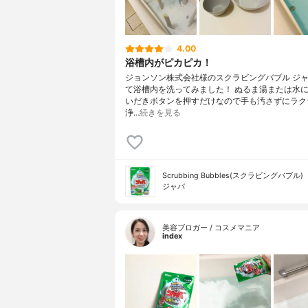
4.00
浴槽内がピカピカ！
ジョンソン株式会社様のスクラビングバブル ジ
て浴槽内を洗ってみました！ ぬるま湯または水
いだきボタンを押すだけなので手も汚さずにラク
浄…
続きを見る
Scrubbing Bubbles(スクラビングバブル)
ジャバ
美容ブロガー / コスメマニア
index