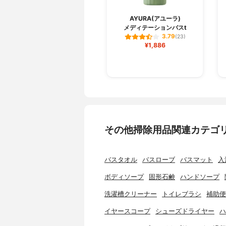
AYURA(アユーラ)
メディテーションバスt
3.79
(23)
¥1,886
その他掃除用品関連カテゴ
バスタオル
バスローブ
バスマット
入
ボディソープ
固形石鹸
ハンドソープ
洗濯槽クリーナー
トイレブラシ
補助便
イヤースコープ
シューズドライヤー
ハ