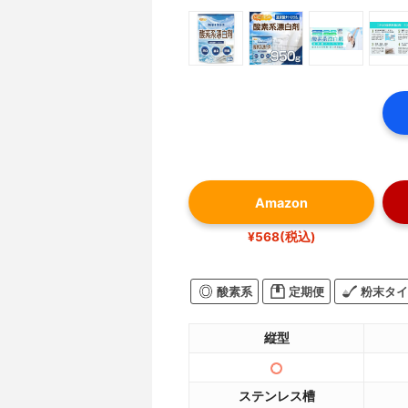
Amazon
¥568(税込)
酸素系
定期便
粉末タイ
縦型
ステンレス槽