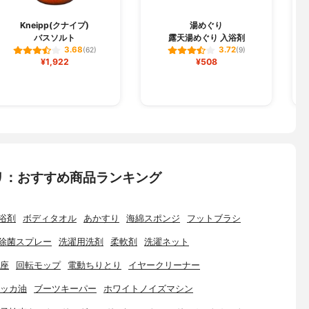
Kneipp(クナイプ)
湯めぐり
バスソルト
露天湯めぐり 入浴剤
3.68
3.72
(62)
(9)
¥1,922
¥508
リ：おすすめ商品ランキング
浴剤
ボディタオル
あかすり
海綿スポンジ
フットブラシ
除菌スプレー
洗濯用洗剤
柔軟剤
洗濯ネット
座
回転モップ
電動ちりとり
イヤークリーナー
ッカ油
ブーツキーパー
ホワイトノイズマシン