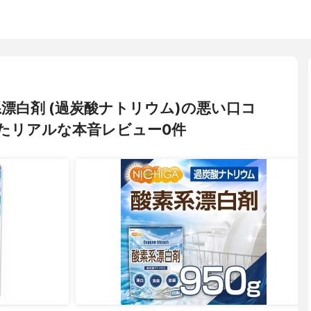
酸素系漂白剤 (過炭酸ナトリウム)の悪い口コ
たリアルな本音レビュー0件