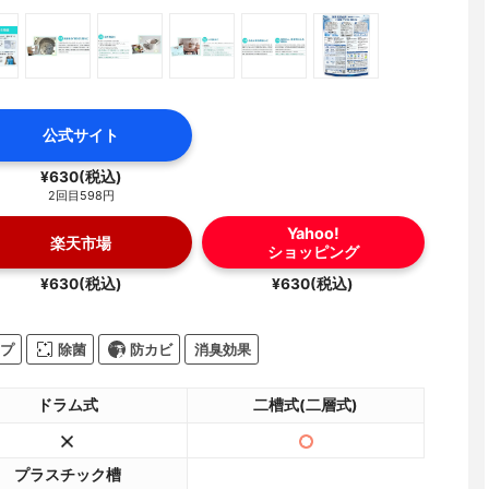
公式サイト
¥630(税込)
2回目598円
Yahoo!
楽天市場
ショッピング
¥630(税込)
¥630(税込)
プ
除菌
防カビ
消臭効果
ドラム式
二槽式(二層式)
プラスチック槽