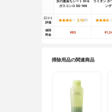
水の激落ちシート IH＆
ライオン ホ
ガスコンロ SS-169
ンザ
口コミ
3.15
(1)
評価
値段
¥83
¥1,2
料金
掃除用品の関連商品