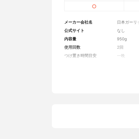
メーカー会社名
日本ガーリ
公式サイト
なし
内容量
950g
使用回数
2回
つけ置き時間目安
一晩
全成分
過炭酸ナト