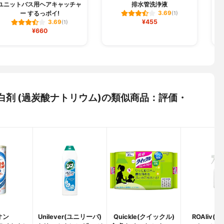
ユニットバス用ヘアキャッチャ
排水管洗浄液
ー するっポイ!
3.69
(1)
¥455
3.69
(1)
¥660
系漂白剤 (過炭酸ナトリウム)の類似商品：評価・
オン
Unilever(ユニリーバ)
Quickle(クイックル)
ROAliv(