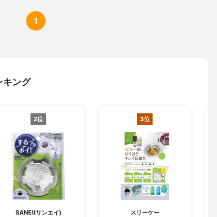
1
ンキング
2位
3位
SANEI(サンエイ)
スリーケー