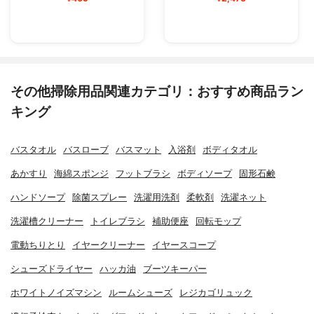
その他掃除用品関連カテゴリ：おすすめ商品ラン
キング
バスタオル
バスローブ
バスマット
入浴剤
ボディタオル
あかすり
海綿スポンジ
フットブラシ
ボディソープ
固形石鹸
ハンドソープ
除菌スプレー
洗濯用洗剤
柔軟剤
洗濯ネット
洗濯槽クリーナー
トイレブラシ
補助便座
回転モップ
電動ちりとり
イヤークリーナー
イヤースコープ
シューズドライヤー
ハッカ油
ブーツキーパー
ホワイトノイズマシン
ルームシューズ
レジカゴリュック