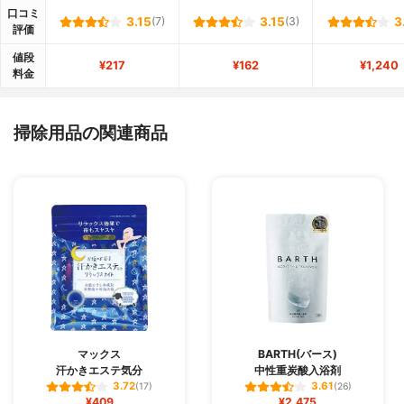
口コミ
3.15
(7)
3.15
(3)
3
評価
値段
¥217
¥162
¥1,240
料金
掃除用品の関連商品
マックス
BARTH(バース)
汗かきエステ気分
中性重炭酸入浴剤
3.72
3.61
(17)
(26)
¥409
¥2,475