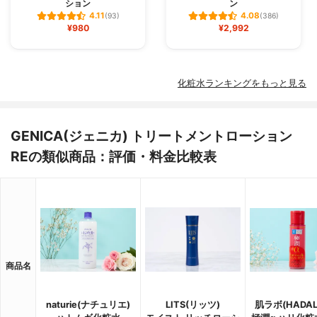
ション
ン
4.11
4.08
(93)
(386)
¥980
¥2,992
化粧水ランキングをもっと見る
GENICA(ジェニカ) トリートメントローション
REの類似商品：評価・料金比較表
商品名
naturie(ナチュリエ)
LITS(リッツ)
肌ラボ(HADAL