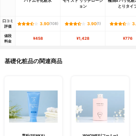
ハトムギ化粧水
モイスト リッチローシ
極潤α ハリ化粧
ョン
とりタイ
口コミ
3.90
(108)
3.90
(1)
3
評価
値段
¥458
¥1,428
¥776
料金
基礎化粧品の関連商品
専科(SENKA)
WHOMEE(フーミー)