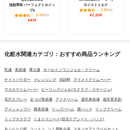
洗顔専科 パーフェクトホイッ
モイストミルク
プa
3.93
(2)
¥2,200
3.79
(57)
¥474
化粧水関連カテゴリ：おすすめ商品ランキング
乳液
美容液
導入液
オールインワンジェル・クリーム
ナイトパウダー
クレンジング
洗顔料
アイメイクリムーバー
マスカラリムーバー
ピーリングジェル(スクラブ・ゴマージュ)
毛穴スプレー
まつげ美容液
アイクリーム
眉毛美容液
眉毛育毛剤
アイシャンプー
唇美容液
リップバーム
唇パック
リップクリーム
リップスクラブ
くまとりシート(目元ケアシート・パック)
あぶらとり紙
コットン
シミ用飲み薬
スキンケアトラベルセット