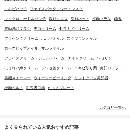
ニキビパッチ
フェイスパック・シートマスク
マイクロニードルパッチ
洗顔クロス
洗顔ネット
洗顔ブラシ
繭玉
電動洗顔ブラシ
美白クリーム
セラミドクリーム
プラセンタクリーム
ホホバオイル
スクワランオイル
ローズヒップオイル
マルラオイル
フェイスクリーム・ジェル・バーム
ナイトクリーム
ワセリン
ほうれい線クリーム
シワ改善クリーム
ニキビ塗り薬
美顔ローラー
美顔スチーマー
ウォーターピーリング
リフトアップ美顔器
小顔ベルト
毛穴吸引器
かっさプレート
カテゴリ一覧へ
よく見られている人気おすすめ記事