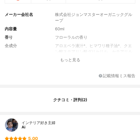
メーカー会社名
株式会社ジョンマスターオーガニックグル
ープ
内容量
60ml
香り
フローラルの香り
全成分
アロエベラ液汁*、ヒマワリ種子油*、クエ
ン酸ステアリン酸グリセリル、セテアリル
アルコール、グリセリン、水、セチルエス
もっと見る
テルズ、ミチヤナギエキス、クラミドモナ
スレインハルドチエキス、オプンチアフィ
クスインジカ茎エキス*、ダマスクバラ花油
記載情報ミス報告
*、ビサボロール*、バニラ果実エキス*、イ
ランイラン花油*、ニオイテンジクアオイ葉
油*、オニサルビア花／葉／茎油*、パルマ
ローザ油、クスノキ葉油、ローズマリー葉
クチコミ・評判(2)
エキス*、フィチン酸Ｎａ、カプリル酸グリ
セリル、アニス酸Ｎａ、キサンタンガム、
ソルビン酸Ｋ、フェネチルアルコール、安
インテリア好き主婦
息香酸Ｎａ、クエン酸 （*はオーガニック認
Ai
証成分です）
5.00