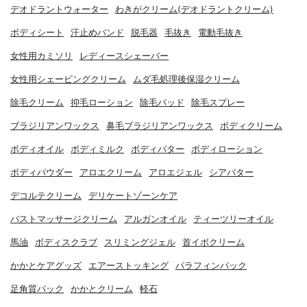
デオドラントウォーター
わきがクリーム(デオドラントクリーム)
ボディシート
汗止めバンド
脱毛器
毛抜き
電動毛抜き
女性用カミソリ
レディースシェーバー
女性用シェービングクリーム
ムダ毛処理後保湿クリーム
除毛クリーム
抑毛ローション
除毛パッド
除毛スプレー
ブラジリアンワックス
鼻毛ブラジリアンワックス
ボディクリーム
ボディオイル
ボディミルク
ボディバター
ボディローション
ボディパウダー
アロエクリーム
アロエジェル
シアバター
デコルテクリーム
デリケートゾーンケア
バストマッサージクリーム
アルガンオイル
ティーツリーオイル
馬油
ボディスクラブ
スリミングジェル
首イボクリーム
かかとケアグッズ
エアーストッキング
パラフィンパック
足角質パック
かかとクリーム
軽石