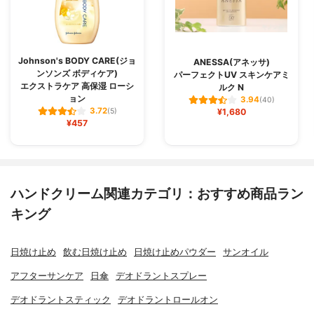
Johnson's BODY CARE(ジョ
ANESSA(アネッサ)
ンソンズ ボディケア)
パーフェクトUV スキンケアミ
エクストラケア 高保湿 ローシ
ルク N
ョン
3.94
(40)
3.72
(5)
¥1,680
¥457
ハンドクリーム関連カテゴリ：おすすめ商品ラン
キング
日焼け止め
飲む日焼け止め
日焼け止めパウダー
サンオイル
アフターサンケア
日傘
デオドラントスプレー
デオドラントスティック
デオドラントロールオン