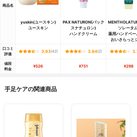
商品名
yuskin(ユースキン)
PAX NATURON(パック
MENTHOLAT
ユースキン
スナチュロン)
ソレータム
ハンドクリーム
薬用ハンドベー
おいさらっと
口コミ
3.93
(42)
3.84
(2)
3.
評価
値段
¥526
¥751
¥298
料金
手足ケアの関連商品