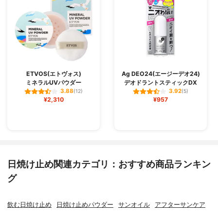
ETVOS(エトヴォス)
Ag DEO24(エージーデオ24)
ミネラルUVパウダー
デオドラントスティックDX
3.88
3.92
(12)
(5)
¥2,310
¥957
日焼け止め関連カテゴリ：おすすめ商品ランキン
グ
飲む日焼け止め
日焼け止めパウダー
サンオイル
アフターサンケア