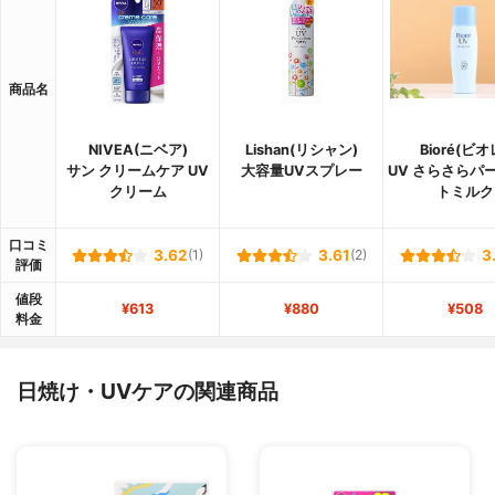
商品名
NIVEA(ニベア)
Lishan(リシャン)
Bioré(ビオ
サン クリームケア UV
大容量UVスプレー
UV さらさらパ
クリーム
トミルク
口コミ
3.62
(1)
3.61
(2)
3
評価
値段
¥613
¥880
¥508
料金
日焼け・UVケアの関連商品