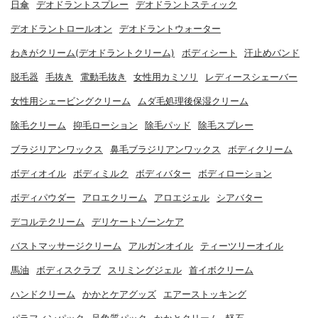
日傘
デオドラントスプレー
デオドラントスティック
デオドラントロールオン
デオドラントウォーター
わきがクリーム(デオドラントクリーム)
ボディシート
汗止めバンド
脱毛器
毛抜き
電動毛抜き
女性用カミソリ
レディースシェーバー
女性用シェービングクリーム
ムダ毛処理後保湿クリーム
除毛クリーム
抑毛ローション
除毛パッド
除毛スプレー
ブラジリアンワックス
鼻毛ブラジリアンワックス
ボディクリーム
ボディオイル
ボディミルク
ボディバター
ボディローション
ボディパウダー
アロエクリーム
アロエジェル
シアバター
デコルテクリーム
デリケートゾーンケア
バストマッサージクリーム
アルガンオイル
ティーツリーオイル
馬油
ボディスクラブ
スリミングジェル
首イボクリーム
ハンドクリーム
かかとケアグッズ
エアーストッキング