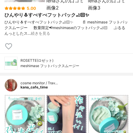
5.00
ひんやり🐧すべすべフットパック🦶🏻✨
ひんやり🐧すべすべフットパック🦶🏻✨⠀⠀⠀📄 meshimase フットパッ
クスムージー⠀⠀数量限定📢meshimaseのフットパック🦶🏻⠀⠀ぷるる
んっとしたス…
続きを見る
ROSETTE(ロゼット)
meshimase フットパックスムージー
cosme monitor / Trav…
kana_cafe_time