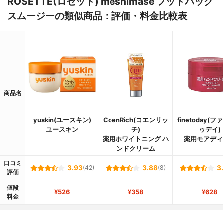
ROSETTE(ロゼット) meshimase フットパック
スムージーの類似商品：評価・料金比較表
商品名
yuskin(ユースキン)
CoenRich(コエンリッ
finetoday(
ユースキン
チ)
ゥデイ)
薬用ホワイトニング ハ
薬用モアディ
ンドクリーム
口コミ
3.93
(42)
3.88
(8)
3
評価
値段
¥526
¥358
¥628
料金