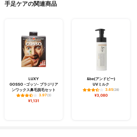
手足ケアの関連商品
LUXY
&be(アンドビー)
GOSSO -ゴッソ- ブラジリア
UVミルク
ンワックス鼻毛脱毛セット
3.65
(28)
¥3,080
3.97
(3)
¥1,131