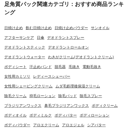
足角質パック関連カテゴリ：おすすめ商品ランキ
ング
日焼け止め
飲む日焼け止め
日焼け止めパウダー
サンオイル
アフターサンケア
日傘
デオドラントスプレー
デオドラントスティック
デオドラントロールオン
デオドラントウォーター
わきがクリーム(デオドラントクリーム)
ボディシート
汗止めバンド
脱毛器
毛抜き
電動毛抜き
女性用カミソリ
レディースシェーバー
女性用シェービングクリーム
ムダ毛処理後保湿クリーム
除毛クリーム
抑毛ローション
除毛パッド
除毛スプレー
ブラジリアンワックス
鼻毛ブラジリアンワックス
ボディクリーム
ボディオイル
ボディミルク
ボディバター
ボディローション
ボディパウダー
アロエクリーム
アロエジェル
シアバター