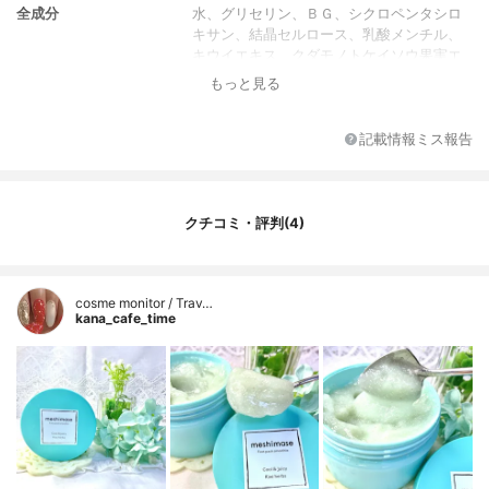
全成分
水、グリセリン、ＢＧ、シクロペンタシロ
キサン、結晶セルロース、乳酸メンチル、
キウイエキス、クダモノトケイソウ果実エ
キス、ユーカリ葉エキス、ハトムギ種子エ
もっと見る
キス、カキタンニン、メントール、モモ
核、グリシン、ミリスチン酸ポリグリセリ
ル－１０、カルボマー、（アクリレーツ／
記載情報ミス報告
アクリル酸アルキル（Ｃ１０－３０））ク
ロスポリマー、アルギニン、水酸化Ｋ、ク
エン酸Ｎａ、フィチン酸、硫酸亜鉛、ＥＤ
ＴＡ－２Ｎａ、酸化銀、フェノキシエタノ
クチコミ・評判(4)
ール、メチルパラベン、プロピルパラベ
ン、（クロロフィリン／銅）複合体、香料
香り
キウイハーブの香り
cosme monitor / Trav…
kana_cafe_time