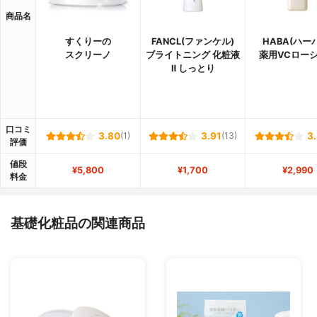
商品名
すくりーの
FANCL(ファンケル)
HABA(ハー
スクリーノ
ブライトニング 化粧液
薬用VCロー
Ⅱ しっとり
口コミ
3.80
(1)
3.91
(13)
3
評価
値段
¥5,800
¥1,700
¥2,990
料金
基礎化粧品の関連商品