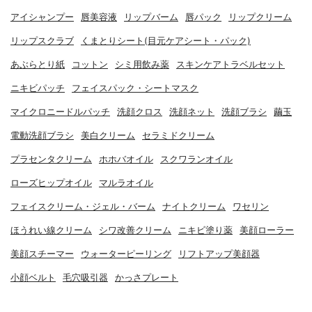
アイシャンプー
唇美容液
リップバーム
唇パック
リップクリーム
リップスクラブ
くまとりシート(目元ケアシート・パック)
あぶらとり紙
コットン
シミ用飲み薬
スキンケアトラベルセット
ニキビパッチ
フェイスパック・シートマスク
マイクロニードルパッチ
洗顔クロス
洗顔ネット
洗顔ブラシ
繭玉
電動洗顔ブラシ
美白クリーム
セラミドクリーム
プラセンタクリーム
ホホバオイル
スクワランオイル
ローズヒップオイル
マルラオイル
フェイスクリーム・ジェル・バーム
ナイトクリーム
ワセリン
ほうれい線クリーム
シワ改善クリーム
ニキビ塗り薬
美顔ローラー
美顔スチーマー
ウォーターピーリング
リフトアップ美顔器
小顔ベルト
毛穴吸引器
かっさプレート