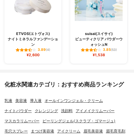
ETVOS(エトヴォス)
suisai(スイサイ)
ナイトミネラルファンデーショ
ビューティクリア パウダーウ
ン
ォッシュN
3.89
3.85
(4)
(53)
¥2,600
¥1,538
化粧水関連カテゴリ：おすすめ商品ランキング
乳液
美容液
導入液
オールインワンジェル・クリーム
ナイトパウダー
クレンジング
洗顔料
アイメイクリムーバー
マスカラリムーバー
ピーリングジェル(スクラブ・ゴマージュ)
毛穴スプレー
まつげ美容液
アイクリーム
眉毛美容液
眉毛育毛剤