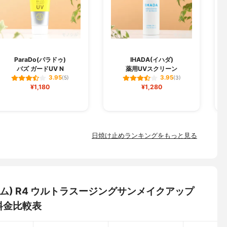
L
ParaDo(パラドゥ)
IHADA(イハダ)
バズ ガードUV N
薬用UVスクリーン
3.95
3.95
(5)
(3)
¥1,180
¥1,280
日焼け止めランキングをもっと見る
ーム) R4 ウルトラスージングサンメイクアップ
料金比較表