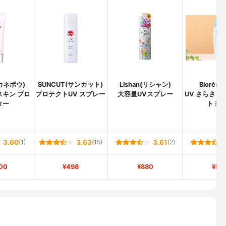
(カネボウ)
SUNCUT(サンカット)
Lishan(リシャン)
Bioré(
スキン プロ
プロテクトUV スプレー
大容量UVスプレー
UV さらさら
ター
トミ
3.60
(1)
3.63
(15)
3.61
(2)
00
¥498
¥880
¥50