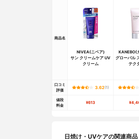
商品名
NIVEA(ニベア)
KANEBO
サン クリームケア UV
グローバル 
クリーム
テク
口コミ
3.62
(1)
評価
値段
¥613
¥4,4
料金
日焼け・UVケアの関連商品