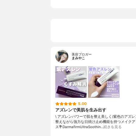
美容ブロガー
まみやこ
5.00
アズレンで美肌を生み出す
\ アズレンパワーで肌を整え美しく/⁡紫色のアズ
整えながら強力な日焼け止め機能を持つメイクア
ス⁡⁡💐DarmafirmUltraSoothin…
続きを見る