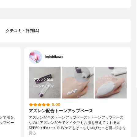
クチコミ・評判(4)
koishikawa
5.00
アズレン配合トーンアップベース
レンで肌を
アズレン配合のトーンアップベース✨トーンアップベース
ップベー
なのにアズレン配合でメイク中もお肌を整えてくれる🌿
SPF50 +/PA+++でUVケアもばっちり⛅ぴたっと密…
続きを
見る