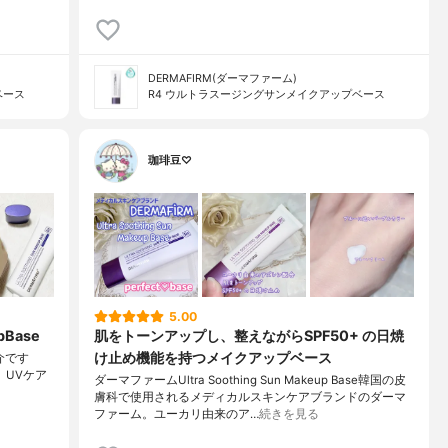
DERMAFIRM(ダーマファーム)
ベース
R4 ウルトラスージングサンメイクアップベース
珈琲豆♡
5.00
pBase
肌をトーンアップし、整えながらSPF50+ の日焼
け止め機能を持つメイクアップベース
紹介です
、UVケア
ダーマファームUltra Soothing Sun Makeup Base韓国の皮
膚科で使用されるメディカルスキンケアブランドのダーマ
ファーム。ユーカリ由来のア…
続きを見る