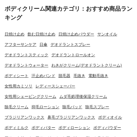
ボディクリーム関連カテゴリ：おすすめ商品ラン
キング
日焼け止め
飲む日焼け止め
日焼け止めパウダー
サンオイル
アフターサンケア
日傘
デオドラントスプレー
デオドラントスティック
デオドラントロールオン
デオドラントウォーター
わきがクリーム(デオドラントクリーム)
ボディシート
汗止めバンド
脱毛器
毛抜き
電動毛抜き
女性用カミソリ
レディースシェーバー
女性用シェービングクリーム
ムダ毛処理後保湿クリーム
除毛クリーム
抑毛ローション
除毛パッド
除毛スプレー
ブラジリアンワックス
鼻毛ブラジリアンワックス
ボディオイル
ボディミルク
ボディバター
ボディローション
ボディパウダー