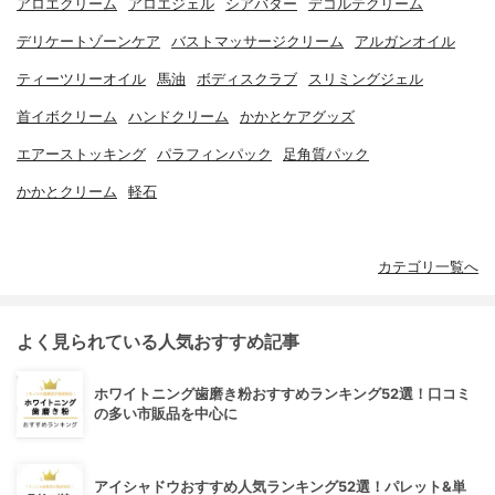
アロエクリーム
アロエジェル
シアバター
デコルテクリーム
デリケートゾーンケア
バストマッサージクリーム
アルガンオイル
ティーツリーオイル
馬油
ボディスクラブ
スリミングジェル
首イボクリーム
ハンドクリーム
かかとケアグッズ
エアーストッキング
パラフィンパック
足角質パック
かかとクリーム
軽石
カテゴリ一覧へ
よく見られている人気おすすめ記事
ホワイトニング歯磨き粉おすすめランキング52選！口コミ
の多い市販品を中心に
アイシャドウおすすめ人気ランキング52選！パレット&単