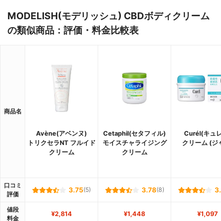
MODELISH(モデリッシュ) CBDボディクリーム
の類似商品：評価・料金比較表
商品名
Avène(アベンヌ)
Cetaphil(セタフィル)
Curél(キュ
トリクセラNT フルイド
モイスチャライジング
クリーム (ジ
クリーム
クリーム
口コミ
3.75
(5)
3.78
(8)
3
評価
値段
¥2,814
¥1,448
¥1,097
料金