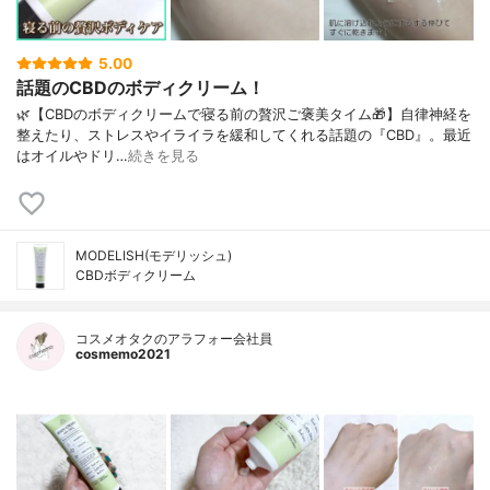
5.00
話題のCBDのボディクリーム！
🌿⁡【CBDのボディクリームで寝る前の⁡贅沢ご褒美タイム🎁】⁡⁡自律神経を
整えたり、ストレスやイラ⁡イラを緩和してくれる話題の『CBD』。⁡⁡最近
はオイルやドリ…
続きを見る
MODELISH(モデリッシュ)
CBDボディクリーム
コスメオタクのアラフォー会社員
cosmemo2021