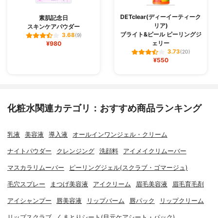
DETclear(ディーイーティーク
素肌記念日
リア)
スキンケアパウダー
ブライト&ピール ピーリングジ
3.68
(9)
ェリー
¥980
3.73
(20)
¥550
化粧水関連カテゴリ：おすすめ商品ランキング
乳液
美容液
導入液
オールインワンジェル・クリーム
ナイトパウダー
クレンジング
洗顔料
アイメイクリムーバー
マスカラリムーバー
ピーリングジェル(スクラブ・ゴマージュ)
毛穴スプレー
まつげ美容液
アイクリーム
眉毛美容液
眉毛育毛剤
アイシャンプー
唇美容液
リップバーム
唇パック
リップクリーム
リップスクラブ
くまとりシート(目元ケアシート・パック)