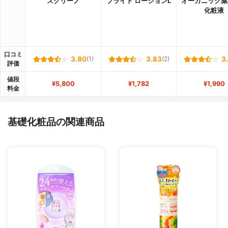
スクリーノ
ブライト ローションL
オーガニック薬
化粧液
口コミ
3.80
(1)
3.83
(2)
3
評価
値段
¥5,800
¥1,782
¥1,990
料金
基礎化粧品の関連商品