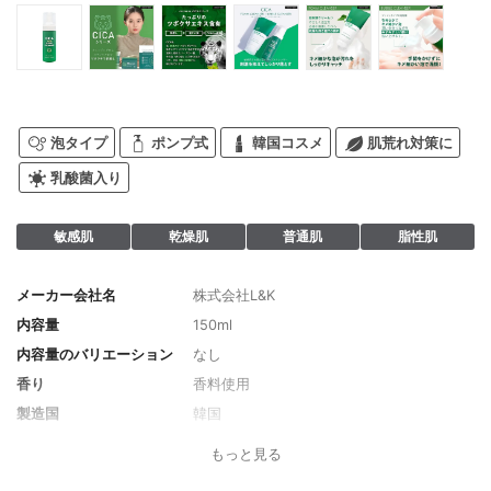
泡タイプ
ポンプ式
韓国コスメ
肌荒れ対策に
乳酸菌入り
敏感肌
乾燥肌
普通肌
脂性肌
メーカー会社名
株式会社L&K
内容量
150ml
内容量のバリエーション
なし
香り
香料使用
製造国
韓国
薬用成分
なし
もっと見る
全成分
水、ココアンホジ酢酸2Na、PEG-8、塩化N