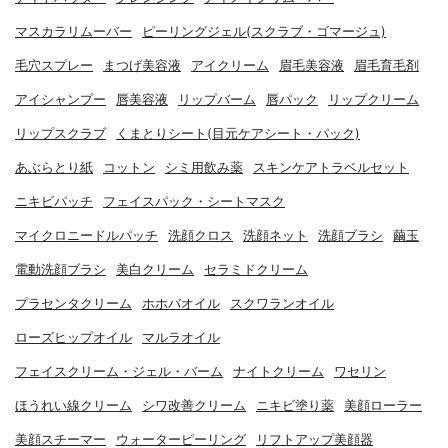
マスカラリムーバー
ピーリングジェル(スクラブ・ゴマージュ)
毛穴スプレー
まつげ美容液
アイクリーム
眉毛美容液
眉毛育毛剤
アイシャンプー
唇美容液
リップバーム
唇パック
リップクリーム
リップスクラブ
くまとりシート(目元ケアシート・パック)
あぶらとり紙
コットン
シミ用飲み薬
スキンケアトラベルセット
ニキビパッチ
フェイスパック・シートマスク
マイクロニードルパッチ
洗顔クロス
洗顔ネット
洗顔ブラシ
繭玉
電動洗顔ブラシ
美白クリーム
セラミドクリーム
プラセンタクリーム
ホホバオイル
スクワランオイル
ローズヒップオイル
マルラオイル
フェイスクリーム・ジェル・バーム
ナイトクリーム
ワセリン
ほうれい線クリーム
シワ改善クリーム
ニキビ塗り薬
美顔ローラー
美顔スチーマー
ウォーターピーリング
リフトアップ美顔器