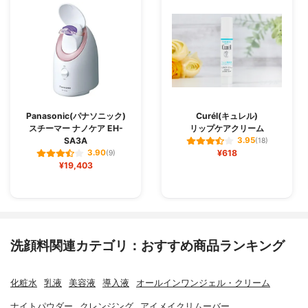
Panasonic(パナソニック)
Curél(キュレル)
スチーマー ナノケア EH-
リップケアクリーム
SA3A
3.95
(18)
¥618
3.90
(9)
¥19,403
洗顔料関連カテゴリ：おすすめ商品ランキング
化粧水
乳液
美容液
導入液
オールインワンジェル・クリーム
ナイトパウダー
クレンジング
アイメイクリムーバー