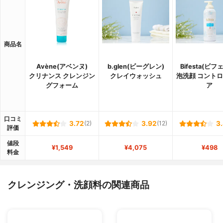
商品名
Avène(アベンヌ)
b.glen(ビーグレン)
Bifesta(ビフ
クリナンス クレンジン
クレイウォッシュ
泡洗顔 コント
グフォーム
ア
口コミ
3.72
(2)
3.92
(12)
3
評価
値段
¥1,549
¥4,075
¥498
料金
クレンジング・洗顔料の関連商品