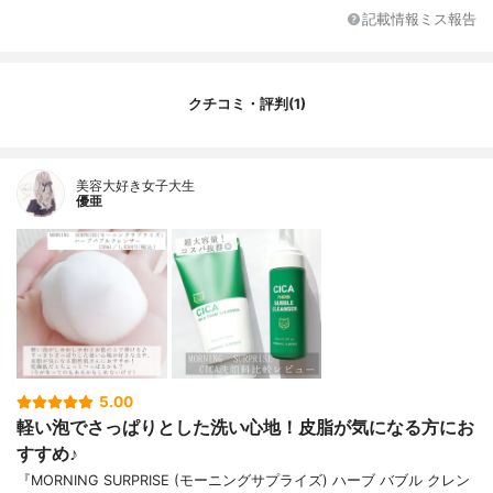
a、ラウレス-6カルボン酸Na、コカミドプ
記載情報ミス報告
ロピルベタイン、グリセリン、BG、クエン
酸、ヤシ油アルキルグルコシド、ヤシ油ア
ルキルグルコシドクエン酸2Na、PEG-60水
添ヒマシ油、サリチル酸、ソルビトール、
クチコミ・評判(1)
安息香酸Na、香料、へキシレングリコー
ル、1,2-ヘキサンジオール、エチレンジアミ
ンジコハク酸3Na、ヨモギ葉水、スベリヒ
ユエキス、ハニーサックルエキス、ニオイ
美容大好き女子大生
テンジクアオイエキス、ウンカリアトメン
優亜
トサエキス、乳酸桿菌発酵液、セイヨウキ
ンミズヒキエキス、エンゴサク根エキス、
イタリアイトスギ葉エキス、イヌハッカエ
キス、ビフィズス菌培養液、ビフィズス菌
培養溶解質、レウコノストック／ダイコン
根発酵液、乳酸球菌培養液、乳酸桿菌／ザ
クロ果実発酵エキス、乳酸桿菌／ダイズ発
酵エキス、乳酸球菌培養溶解質、乳酸球菌
培養溶解質、アセロラチェリー発酵液、マ
ルトデキストリン、オタネニンジンエキ
5.00
ス、ツボクサエキス、ドクダミエキス、ア
軽い泡でさっぱりとした洗い心地！皮脂が気になる方にお
ラントイン、ヨモギ葉エキス、イワベンケ
すすめ♪
イ
『MORNING SURPRISE (モーニングサプライズ) ハーブ バブル クレン