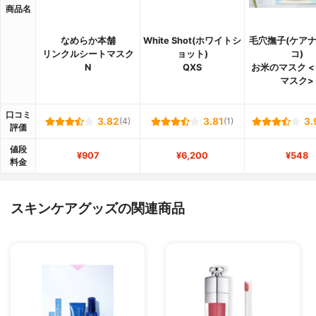
商品名
なめらか本舗
White Shot(ホワイトシ
毛穴撫子(ケア
リンクルシートマスク
ョット)
コ)
N
QXS
お米のマスク 
マスク>
口コミ
3.82
(4)
3.81
(1)
3.
評価
値段
¥907
¥6,200
¥548
料金
スキンケアグッズの関連商品