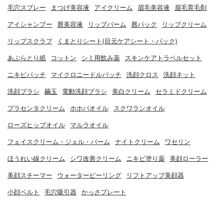
毛穴スプレー
まつげ美容液
アイクリーム
眉毛美容液
眉毛育毛剤
アイシャンプー
唇美容液
リップバーム
唇パック
リップクリーム
リップスクラブ
くまとりシート(目元ケアシート・パック)
あぶらとり紙
コットン
シミ用飲み薬
スキンケアトラベルセット
ニキビパッチ
マイクロニードルパッチ
洗顔クロス
洗顔ネット
洗顔ブラシ
繭玉
電動洗顔ブラシ
美白クリーム
セラミドクリーム
プラセンタクリーム
ホホバオイル
スクワランオイル
ローズヒップオイル
マルラオイル
フェイスクリーム・ジェル・バーム
ナイトクリーム
ワセリン
ほうれい線クリーム
シワ改善クリーム
ニキビ塗り薬
美顔ローラー
美顔スチーマー
ウォーターピーリング
リフトアップ美顔器
小顔ベルト
毛穴吸引器
かっさプレート