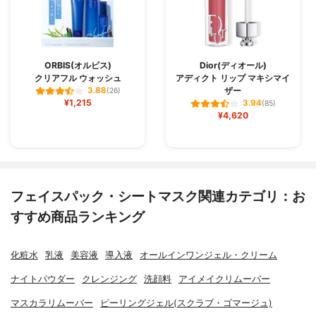
ORBIS(オルビス)
Dior(ディオール)
クリアフル ウォッシュ
アディクト リップ マキシマイ
ザー
3.88
(26)
¥1,215
3.94
(85)
¥4,620
フェイスパック・シートマスク関連カテゴリ：お
すすめ商品ランキング
化粧水
乳液
美容液
導入液
オールインワンジェル・クリーム
ナイトパウダー
クレンジング
洗顔料
アイメイクリムーバー
マスカラリムーバー
ピーリングジェル(スクラブ・ゴマージュ)