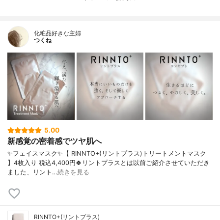
イソマルト、ＢＧ、香料、キサンタンガ
ム、イソステアリン酸ポリグリセリル―
６、コレステロール、エタノール、フェノ
化粧品好きな主婦
キシエタノール、コーン油、トコフェロー
つくね
ル、ＰＶＰ、ＥＤＴＡ－２Ｎａ、クエン
酸、クエン酸Ｎａ
内容量
28ml×4枚入り
香り
華やかな香り
製造国
日本
内容量のバリエーション
なし
5.00
新感覚の密着感でツヤ肌へ
✨フェイスマスク✨【 RINNTO+(リントプラス)トリートメントマスク
】4枚入り 税込4,400円🍀リントプラスとは以前ご紹介させていただき
ました、リント…
続きを見る
RINNTO+(リントプラス)