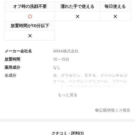
オフ時の洗顔不要
濡れた手で使える
毎日使える
放置時間が10分以下
メーカー会社名
iXINA株式会社
放置時間
10～15分
薬用成分
なし
全成分
水、グリセリン、ＤＰＧ、イソペンチルジ
オール、ペンチレングリコール、フラーレ
ン、ヒト遺伝子組換オリゴペプチド―１、
リンゴ果実培養細胞エキス、ブドウ果実細
もっと見る
胞エキス、アルガニアスピノサカルス培養
エキス、パルミチン酸レチノール、加水分
解コラーゲン、プラセンタエキス、加水分
記載情報ミス報告
解エラスチン、ジグリセリン、ベタイン、
ソルビトール、エチルへキシルグリセリ
ン、グリチルリチン酸２Ｋ、水添レシチ
ン、ココイルサルコシンＮａ、レシチン、
クチコミ・評判(1)