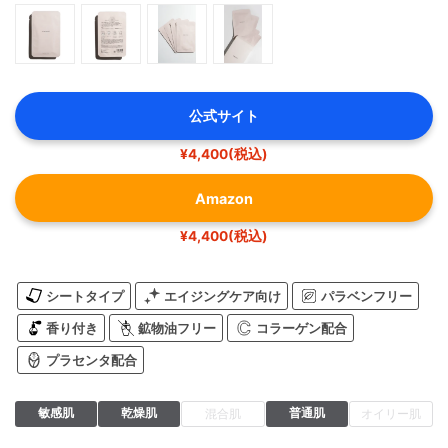
公式サイト
¥4,400(税込)
Amazon
¥4,400(税込)
シートタイプ
エイジングケア向け
パラベンフリー
香り付き
鉱物油フリー
コラーゲン配合
プラセンタ配合
敏感肌
乾燥肌
普通肌
混合肌
オイリー肌