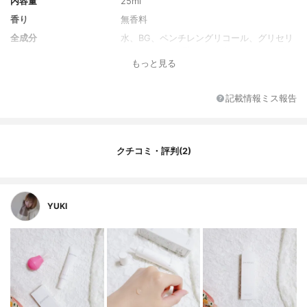
内容量
25ml
香り
無香料
全成分
水、BG、ペンチレングリコール、グリセリ
ン、ヒアルロン酸Na、ジグリセリン、グリ
もっと見る
チルリチン酸2K、ビサボロール、ヤシ油、
アセチルヒアルロン酸Na、加水分解ヒアル
ロン酸、カキタンニン、ユキノシタエキ
記載情報ミス報告
ス、シャクヤク根エキス、オリーブ葉エキ
ス、キイチゴエキス、ヨーロッパシラカバ
樹皮エキス、アセロラ果実エキス、ザクロ
果実エキス、スイカズラ花エキス、インド
クチコミ・評判(2)
ナガコショウ果実エキス、カミツレ花エキ
ス、ワイルドタイムエキス、テンニンカ果
実エキス、カワラヨモギ花エキス、ダイズ
種子エキス、プエラリアミリフィカ根エキ
YUKI
ス、オリゴペプチド-20、カニナバラ果実
油、リン酸2Na、炭酸Na、炭酸水素Na、リ
ン酸Na、PEG-60水添ヒマシ油、PEG-20ソ
ルビタンココエート、フェノキシエタノー
ル