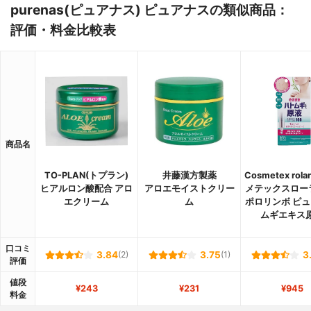
purenas(ピュアナス) ピュアナスの類似商品：
評価・料金比較表
商品名
TO-PLAN(トプラン)
井藤漢方製薬
Cosmetex rol
ヒアルロン酸配合 アロ
アロエモイストクリー
メテックスロー
エクリーム
ム
ポロリンボ ピュ
ムギエキス
口コミ
3.84
(2)
3.75
(1)
3
評価
値段
¥243
¥231
¥945
料金