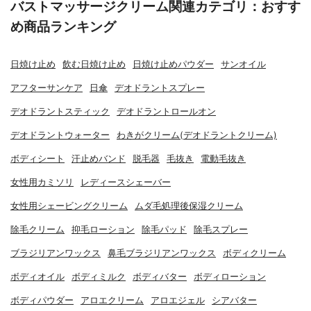
バストマッサージクリーム関連カテゴリ：おすす
め商品ランキング
日焼け止め
飲む日焼け止め
日焼け止めパウダー
サンオイル
アフターサンケア
日傘
デオドラントスプレー
デオドラントスティック
デオドラントロールオン
デオドラントウォーター
わきがクリーム(デオドラントクリーム)
ボディシート
汗止めバンド
脱毛器
毛抜き
電動毛抜き
女性用カミソリ
レディースシェーバー
女性用シェービングクリーム
ムダ毛処理後保湿クリーム
除毛クリーム
抑毛ローション
除毛パッド
除毛スプレー
ブラジリアンワックス
鼻毛ブラジリアンワックス
ボディクリーム
ボディオイル
ボディミルク
ボディバター
ボディローション
ボディパウダー
アロエクリーム
アロエジェル
シアバター