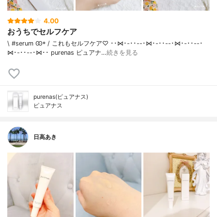
4.00
おうちでセルフケア
\ #serum Ꙭ꙳ / これもセルフケア♡ ･･⋈･-･･--･⋈･-･･--･⋈･-･･--･
⋈･-･･--･⋈･･ purenas ピュアナ…
続きを見る
purenas(ピュアナス)
ピュアナス
日高あき