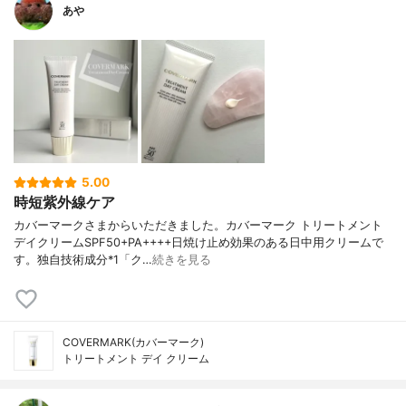
ニルアルコール、ホホバエステル、ポリス
あや
テアリン酸スクロース、ポリソルベート8
0、香料、BHT、テトラ(ジ-t-ブチルヒドロ
キシヒドロケイヒ酸)ペンタエリスリチル、
トコフェロール、フェノキシエタノール、
メチルパラベン、トウガラシ果実エキス
5.00
時短紫外線ケア
カバーマークさまからいただきました。カバーマーク トリートメント
デイクリームSPF50+PA++++日焼け止め効果のある日中用クリームで
す。独自技術成分*1「ク…
続きを見る
COVERMARK(カバーマーク)
トリートメント デイ クリーム