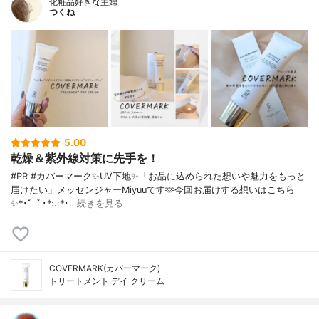
化粧品好きな主婦
フェニルトリアジン、イザヨイバラエキ
つくね
ス、酵母エキス、テンニンカ果実エキス、
クララ根エキス、加水分解コラーゲン、紅
茶エキス、アロエベラ葉エキス、オタネニ
ンジン根エキス、クスノハガシワ樹皮エキ
ス、シイタケエキス、ソウハクヒエキス、
トウキ根エキス、ナス果実エキス、ハトム
ギ種子エキス、ヒアルロン酸Na、ベタイ
ン、メリアアザジラクタ葉エキス、レイシ
子実体エキス、(アクリル酸Na/アクリロイ
5.00
ルジメチルタウリンNa)コポリマー、(アク
乾燥＆紫外線対策に先手を！
リロイルジメチルタウリンアンモニウム/V
P)コポリマー、(エイコサン二酸/テトラデカ
#PR #カバーマーク✨UV下地✨「お品に込められた想いや魅力をもっと
ン二酸)ポリグリセリル-10、水添ポリイソ
届けたい」メッセンジャーMiyuuです🫶今回お届けする想いはこちら
ブテン、イソヘキサデカン、エタノール、
✨*･゜ﾟ･*:.:*･…
続きを見る
オレイン酸ソルビタン、カノラ油、キサン
タンガム、サフラワー油、ジステアリン酸P
EG-150、ステアリン酸グリセリル、ステア
ロイルグルタミン酸Na、ダイマージリノー
COVERMARK(カバーマーク)
ル酸(フィトステリル/イソステアリル/セチ
トリートメント デイ クリーム
ル/ステアリル/ベヘニル)、デキストリン、
トリ(ベヘン酸/イソステアリン酸/エイコサ
ン二酸)グリセリル、ヒマワリ種子油、ベヘ