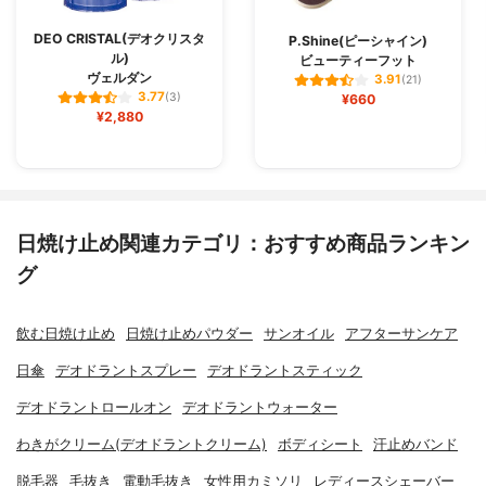
DEO CRISTAL(デオクリスタ
P.Shine(ピーシャイン)
ル)
ビューティーフット
ヴェルダン
3.91
(21)
3.77
(3)
¥660
¥2,880
日焼け止め関連カテゴリ：おすすめ商品ランキン
グ
飲む日焼け止め
日焼け止めパウダー
サンオイル
アフターサンケア
日傘
デオドラントスプレー
デオドラントスティック
デオドラントロールオン
デオドラントウォーター
わきがクリーム(デオドラントクリーム)
ボディシート
汗止めバンド
脱毛器
毛抜き
電動毛抜き
女性用カミソリ
レディースシェーバー