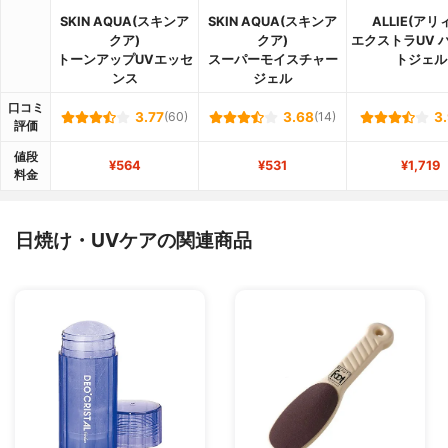
SKIN AQUA(スキンア
SKIN AQUA(スキンア
ALLIE(アリ
クア)
クア)
エクストラUV 
トーンアップUVエッセ
スーパーモイスチャー
トジェル
ンス
ジェル
口コミ
3.77
(60)
3.68
(14)
3
評価
値段
¥564
¥531
¥1,719
料金
日焼け・UVケアの関連商品