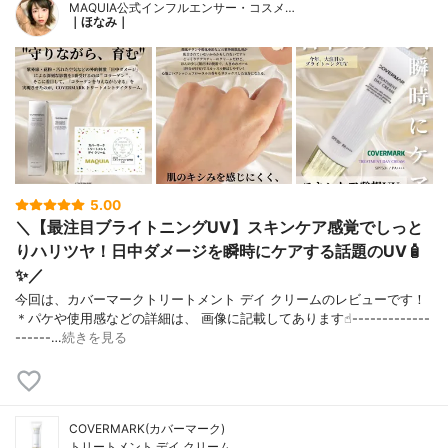
MAQUIA公式インフルエンサー・コスメ…
｜ほなみ｜
5.00
＼【最注目ブライトニングUV】スキンケア感覚でしっと
りハリツヤ！日中ダメージを瞬時にケアする話題のUV🧴
✨／
今回は、カバーマークトリートメント デイ クリームのレビューです！
＊パケや使用感などの詳細は、 画像に記載してあります☝︎-------------
------…
続きを見る
COVERMARK(カバーマーク)
トリートメント デイ クリーム