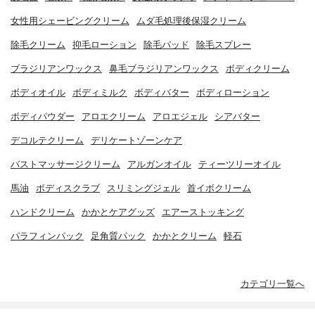
女性用シェービングクリーム
ムダ毛処理後保湿クリーム
除毛クリーム
抑毛ローション
除毛パッド
除毛スプレー
ブラジリアンワックス
鼻毛ブラジリアンワックス
ボディクリーム
ボディオイル
ボディミルク
ボディバター
ボディローション
ボディパウダー
アロエクリーム
アロエジェル
シアバター
デコルテクリーム
デリケートゾーンケア
バストマッサージクリーム
アルガンオイル
ティーツリーオイル
馬油
ボディスクラブ
スリミングジェル
首イボクリーム
ハンドクリーム
かかとケアグッズ
エアーストッキング
パラフィンパック
足角質パック
かかとクリーム
軽石
カテゴリ一覧へ