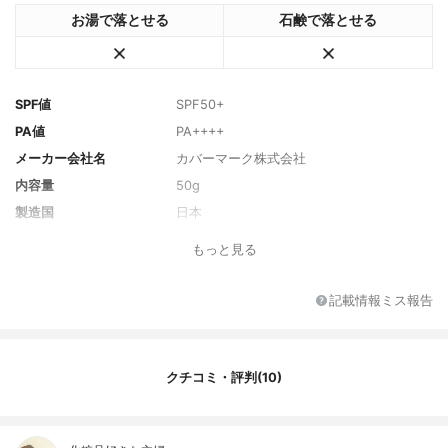
お湯で落とせる
石鹸で落とせる
SPF値
SPF50+
PA値
PA++++
メーカー会社名
カバーマーク株式会社
内容量
50g
製造国
日本
香り
フレッシュフローラルグリーンの香り
もっと見る
主な保湿・美容成分
加水分解コラーゲン
全成分
水、メトキシケイヒ酸エチルヘキシル、B
記載情報ミス報告
G、プロパンジオール、安息香酸アルキル
(C12-15)、ジエチルアミノヒドロキシベン
ゾイル安息香酸ヘキシル、ダイマージリノ
ール酸ジ(イソステアリル/フィトステリ
クチコミ・評判(10)
ル)、ジメチコン、スクワラン、グリセリ
ン、テトラエチルヘキサン酸ペンタエリス
リチル、エチルヘキシルトリアゾン、ビス
エチルヘキシルオキシフェノールメトキシ