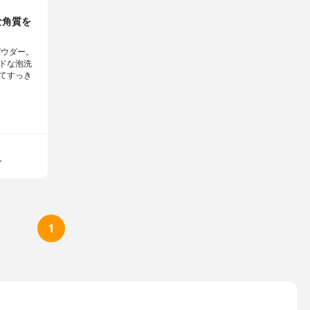
な角質を
パウダー。
ドな泡洗
てすっき
ー
1