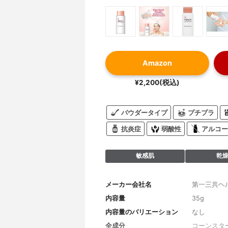
Amazon
¥2,200(税込)
パウダータイプ
プチプラ
抗炎症
弱酸性
アルコー
敏感肌
乾
メーカー会社名
第一三共ヘ
内容量
35g
内容量のバリエーション
なし
全成分
コーンスタ