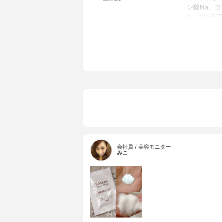
ン酸Na、
a、プロテ
Na、カルノ
Na、アル
ルタミン酸
イシン、ト
ジン、フェ
ビキノン
会社員 / 美容モニター
みこ