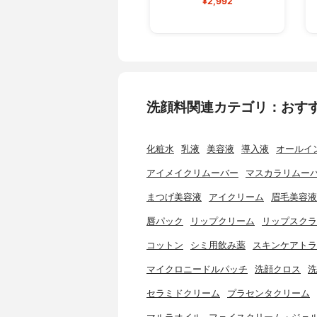
¥2,992
洗顔料関連カテゴリ：おす
化粧水
乳液
美容液
導入液
オールイ
アイメイクリムーバー
マスカラリムー
まつげ美容液
アイクリーム
眉毛美容液
唇パック
リップクリーム
リップスクラ
コットン
シミ用飲み薬
スキンケアトラ
マイクロニードルパッチ
洗顔クロス
洗
セラミドクリーム
プラセンタクリーム