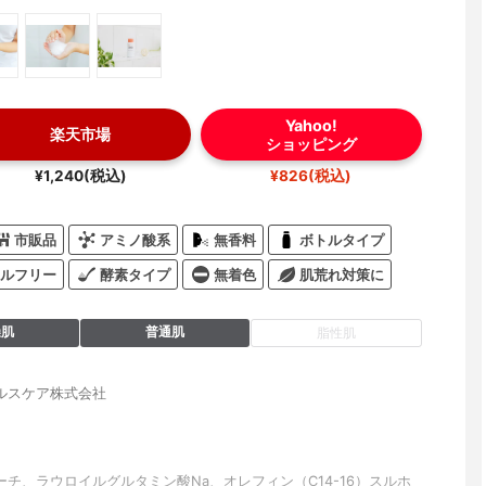
Yahoo!
楽天市場
ショッピング
¥1,240(税込)
¥826(税込)
市販品
アミノ酸系
無香料
ボトルタイプ
ルフリー
酵素タイプ
無着色
肌荒れ対策に
燥肌
普通肌
脂性肌
ルスケア株式会社
ーチ、ラウロイルグルタミン酸Na、オレフィン（C14-16）スルホ