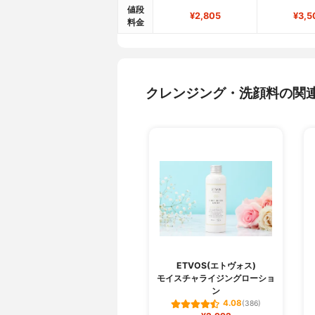
値段
¥2,805
¥3,5
料金
クレンジング・洗顔料の関
ETVOS(エトヴォス)
モイスチャライジングローショ
ン
4.08
(386)