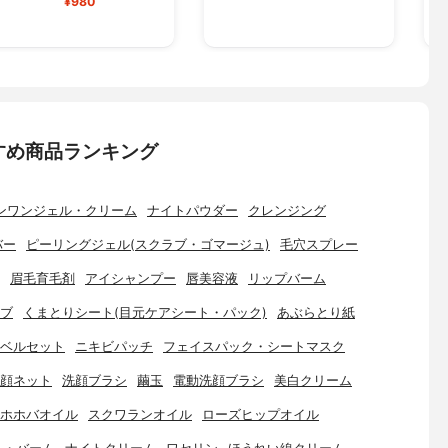
¥980
すめ商品ランキング
ンワンジェル・クリーム
ナイトパウダー
クレンジング
バー
ピーリングジェル(スクラブ・ゴマージュ)
毛穴スプレー
眉毛育毛剤
アイシャンプー
唇美容液
リップバーム
ブ
くまとりシート(目元ケアシート・パック)
あぶらとり紙
ベルセット
ニキビパッチ
フェイスパック・シートマスク
顔ネット
洗顔ブラシ
繭玉
電動洗顔ブラシ
美白クリーム
ホホバオイル
スクワランオイル
ローズヒップオイル