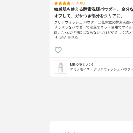
4.00
敏感肌も使える酵素洗顔パウダー。 余分
オフして、ガサつき部分をクリアに。​
クリアウォッシュ パウダーは低刺激の酵素洗顔
サラサラなパウダーで泡立てネット使用でマイル
顔。たっぷり泡にはならないけれどやさしく洗え
り…
続きを見る
MINON(ミノン)
アミノモイスト クリアウォッシュ パウダ