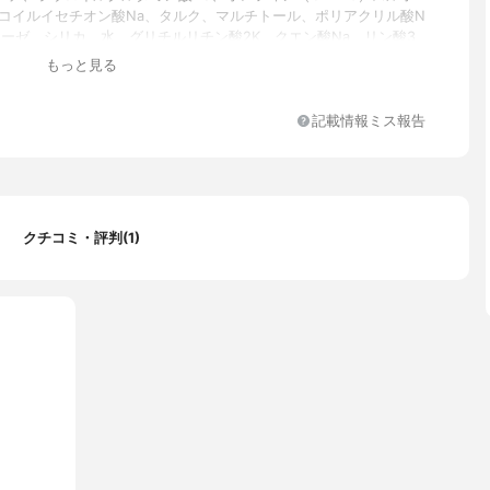
ココイルイセチオン酸Na、タルク、マルチトール、ポリアクリル酸N
アーゼ、シリカ、水、グリチルリチン酸2K、クエン酸Na、リン酸3
シン、グリシルグリシン、リシンHCl、ロイシン、PCA-Na、乳酸
もっと見る
ギニン、アスパラギン酸、PCA、グリシン、アラニン、ラウロイルグ
ジ（フィトステリル/オクチルドデシル）、セリン、バリン、イソロ
レオニン、プロリン、グリセリン、1,2-ヘキサンジオール、ヒスチ
記載情報ミス報告
ニルアラニン、水添レシチン、ラウリン酸ポリグリセリル-10、ユ
クチコミ・評判(1)