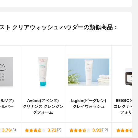
モイスト クリアウォッシュ パウダーの類似商品：
アルソア)
Avène(アベンヌ)
b.glen(ビーグレン)
BEIGIC(
シルバー
クリナンス クレンジン
クレイウォッシュ
コレクティン
グフォーム
フォリエ
3.76
(3)
3.72
(2)
3.92
(12)