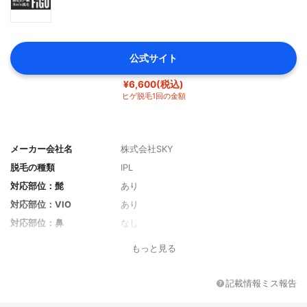
公式サイト
¥6,600(税込)
ヒゲ脱毛1回の金額
メーカー会社名
株式会社SKY
脱毛の種類
IPL
対応部位：髭
あり
対応部位：VIO
あり
対応部位：鼻
なし
対応部位：脚
あり
もっと見る
対応部位：眉毛
あり
対応部位：脇
あり
記載情報ミス報告
対応部位：うなじ
あり