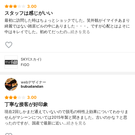
支払方法
都度払い（クレカ・現金・電子マネー）
3.00
スタッフは感じがいい
無料カウンセリング
記載なし
最初に訪問した時はちょっとショックでした。笑外観がイマイチあまり
体験
記載なし
綺麗ではない雑居ビルの中にありました・・・。ですが心配とはよそに
利用者の主な年代
20代、30代、
中はキレイでした。初めてだったの…
続きを見る
未成年の利用
可能（親権同意書が必要）
利用店舗の変更
非公開
保証
非公開
SKY(スカイ)
医療提携
非公開
FiGO
男性専門店
〇
シェービング
有料
webデザイナー
bubudandan
完全個室
なし
認証脱毛機の取扱
非公開
3.00
丁寧な接客が好印象
現在2回しかまだ通えていないので脱毛の特性上効果についてわかりま
せんがマシーンについては2015年製と聞きました。古いのかな？と思
ったのですが、国産で最新に近い…
続きを見る