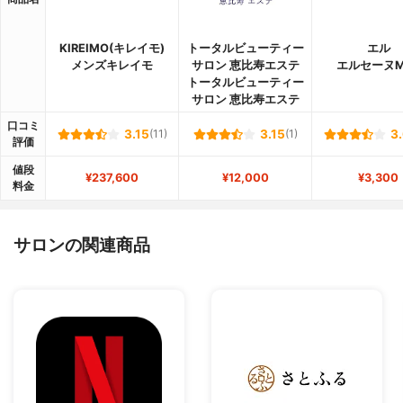
KIREIMO(キレイモ)
トータルビューティー
エル
メンズキレイモ
サロン 恵比寿エステ
エルセーヌM
トータルビューティー
サロン 恵比寿エステ
口コミ
3.15
(11)
3.15
(1)
3
評価
値段
¥237,600
¥12,000
¥3,300
料金
サロンの関連商品