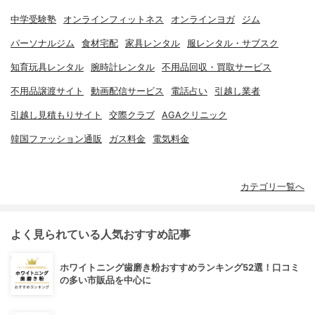
中学受験塾
オンラインフィットネス
オンラインヨガ
ジム
パーソナルジム
食材宅配
家具レンタル
服レンタル・サブスク
知育玩具レンタル
腕時計レンタル
不用品回収・買取サービス
不用品譲渡サイト
動画配信サービス
電話占い
引越し業者
引越し見積もりサイト
交際クラブ
AGAクリニック
韓国ファッション通販
ガス料金
電気料金
カテゴリ一覧へ
よく見られている人気おすすめ記事
ホワイトニング歯磨き粉おすすめランキング52選！口コミ
の多い市販品を中心に