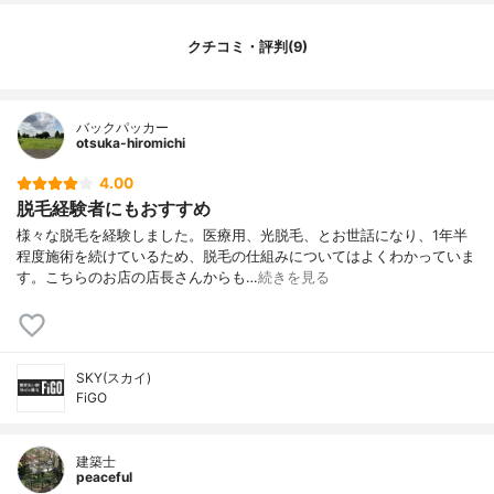
対応部位：背中
あり
店舗のある都道府県
埼玉県、東京都、愛知県、大阪府
クチコミ・評判(9)
店舗のある主要都市
新宿、心斎橋、名古屋
営業時間（平日）
11:00~21:00（店舗によって前後）
バックパッカー
営業時間（土日祝）
11:00~21:00（店舗によって前後）
otsuka-hiromichi
営業日
月曜日、火曜日、水曜日、木曜日、金曜
4.00
日、土曜日、日曜日
脱毛経験者にもおすすめ
予約方法
店舗、電話、Web
様々な脱毛を経験しました。医療用、光脱毛、とお世話になり、1年半
キャンセル受付時間
非公開
程度施術を続けているため、脱毛の仕組みについてはよくわかっていま
脱毛プラン
全身脱毛（フル脱毛）、全身脱毛（顔・VIO
す。こちらのお店の店長さんからも…
続きを見る
除く）、部分脱毛
1回あたりの施術時間（顔
30分
全体）
通うペース（髭脱毛）
3週間に1回
SKY(スカイ)
FiGO
1回あたりの施術時間（全
120分
身）
通うペース（体）
2か月に1回
建築士
peaceful
平均費用
42,404円