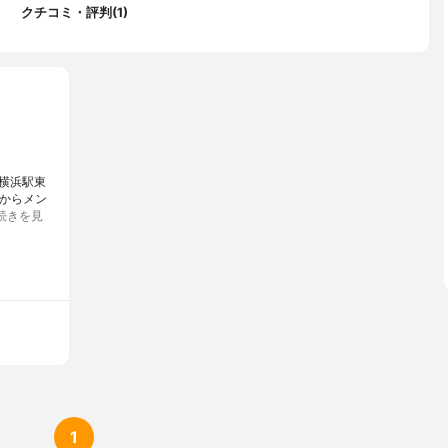
クチコミ・評判(1)
～22:00
～22:00
、月曜日、火曜日、水曜日
横浜駅東
月からメン
続きを見
ットカード
1