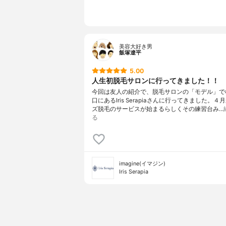
店舗のある主要都市
横浜市
営業時間（平日）
10:00
営業時間（土日祝）
10:00
営業日
日曜日
美容大好き男
飯塚遼平
予約方法
WEB
5.00
キャンセル受付時間
不明
人生初脱毛サロンに行ってきました！！
脱毛プラン
不明
今回は友人の紹介で、脱毛サロンの「モデル」で
1回あたりの施術時間（顔全体）
不明
口にあるIris Serapiaさんに行ってきました。４
ズ脱毛のサービスが始まるらしくその練習台み…
通うペース（髭脱毛）
不明
る
1回あたりの施術時間（全身）
不明
通うペース（体）
不明
平均費用
不明
imagine(イマジン)
支払方法
クレジ
Iris Serapia
無料カウンセリング
不明
体験
不明
利用者の主な年代
不明
未成年の利用
不明