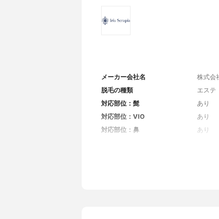
メーカー会社名
株式会社i
脱毛の種類
エステ
対応部位：髭
あり
対応部位：VIO
あり
対応部位：鼻
あり
対応部位：脚
あり
対応部位：眉毛
あり
対応部位：脇
あり
対応部位：うなじ
あり
対応部位：背中
あり
店舗のある都道府県
神奈川