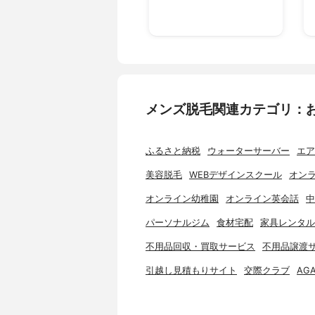
メンズ脱毛関連カテゴリ：
ふるさと納税
ウォーターサーバー
エア
美容脱毛
WEBデザインスクール
オンラ
オンライン幼稚園
オンライン英会話
中
パーソナルジム
食材宅配
家具レンタル
不用品回収・買取サービス
不用品譲渡
引越し見積もりサイト
交際クラブ
AG