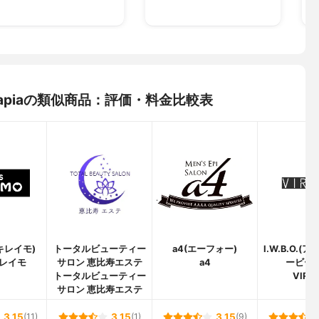
s Serapiaの類似商品：評価・料金比較表
(キレイモ)
トータルビューティー
a4(エーフォー)
I.W.B.O.
レイモ
サロン 恵比寿エステ
a4
ービーオ
トータルビューティー
VIRE
サロン 恵比寿エステ
3.15
(11)
3.15
(1)
3.15
(9)