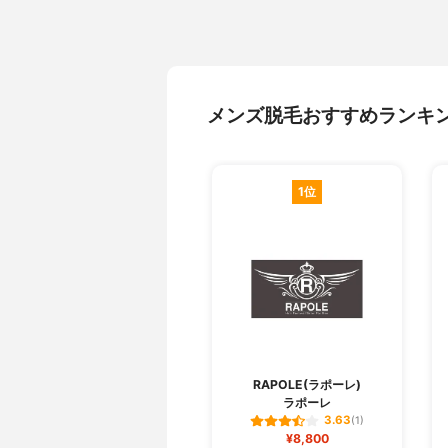
利用店舗の変更
不明
保証
不明
医療提携
不明
男性専門店
✕
メンズ脱毛おすすめランキ
シェービング
不明
完全個室
不明
認証脱毛機の取扱
不明
1位
RAPOLE(ラポーレ)
ラポーレ
3.63
(1)
¥8,800