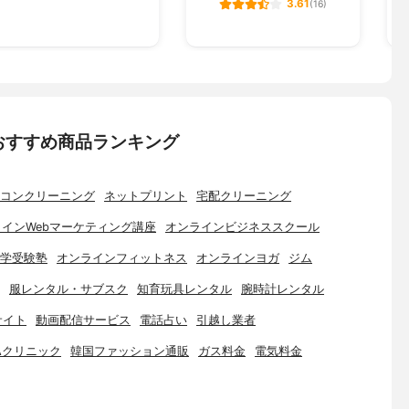
3.61
(16)
おすすめ商品ランキング
コンクリーニング
ネットプリント
宅配クリーニング
インWebマーケティング講座
オンラインビジネススクール
学受験塾
オンラインフィットネス
オンラインヨガ
ジム
服レンタル・サブスク
知育玩具レンタル
腕時計レンタル
サイト
動画配信サービス
電話占い
引越し業者
Aクリニック
韓国ファッション通販
ガス料金
電気料金