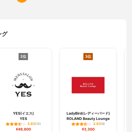
ング
2位
3位
I
YES(イエス)
LadyBird(レディーバード)
YES
ROLAND Beauty Lounge
3.62
3.62
(10)
(9)
¥49,800
¥3,300