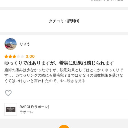
対応部位：うなじ
なし
対応部位：背中
あり
店舗のある都道府県
東京都
クチコミ・評判(1)
店舗のある主要都市
新宿、池袋
営業時間（平日）
12:00~21:00
営業時間（土日祝）
10:00~20:00（土日）、10:00~19:00
りゅう
（祝）
3.00
営業日
月曜日、火曜日、水曜日、木曜日、金曜
日、土曜日、日曜日
ゆっくりではありますが、着実に効果は感じられます
予約方法
店舗、電話、Web
施術の痛みは少なかったですが、脱毛効果としてはとにかくゆっくりで
すし、カウセリングの際にも脱毛完了まではかなりの回数施術を受けな
キャンセル受付時間
非公開
くてはいけないと言われたので、や…
続きを見る
脱毛プラン
部分脱毛
1回あたりの施術時間（顔
非公開
全体）
通うペース（髭脱毛）
非公開
RAPOLE(ラポーレ)
ラポーレ
1回あたりの施術時間（全
全身なし
身）
通うペース（体）
非公開