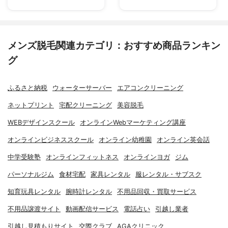
メンズ脱毛関連カテゴリ：おすすめ商品ランキン
グ
ふるさと納税
ウォーターサーバー
エアコンクリーニング
ネットプリント
宅配クリーニング
美容脱毛
WEBデザインスクール
オンラインWebマーケティング講座
オンラインビジネススクール
オンライン幼稚園
オンライン英会話
中学受験塾
オンラインフィットネス
オンラインヨガ
ジム
パーソナルジム
食材宅配
家具レンタル
服レンタル・サブスク
知育玩具レンタル
腕時計レンタル
不用品回収・買取サービス
不用品譲渡サイト
動画配信サービス
電話占い
引越し業者
引越し見積もりサイト
交際クラブ
AGAクリニック