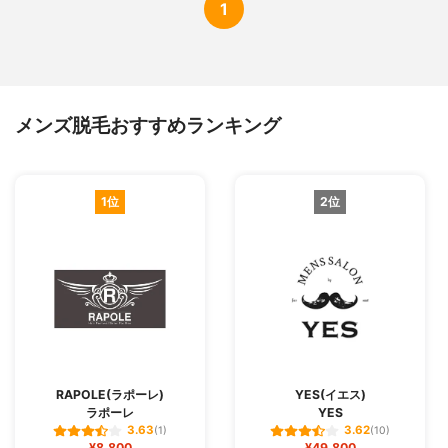
1
平均費用
38,502円
支払方法
都度払い（クレカ・現金）
無料カウンセリング
あり
体験
初回1,000円で体験
メンズ脱毛おすすめランキング
利用者の主な年代
10代、30代、40代、50代以降
未成年の利用
可能（親権同意書が必要）
利用店舗の変更
可能
1位
2位
保証
あり
医療提携
あり
男性専門店
〇
シェービング
有料
完全個室
あり
認証脱毛機の取扱
非公開
RAPOLE(ラポーレ)
YES(イエス)
ラポーレ
YES
3.63
3.62
(1)
(10)
¥8,800
¥49,800