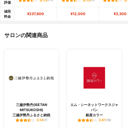
3.15
(11)
3.15
(1)
3
評価
値段
¥237,600
¥12,000
¥3,300
料金
サロンの関連商品
三越伊勢丹(ISETAN
エム・シーネットワークスジャ
MITSUKOSHI)
パン
三越伊勢丹ふるさと納税
銀座カラー
3.14
3.61
(7)
(16)