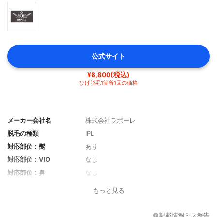
公式サイト
¥8,800(税込)
ひげ脱毛1箇所1回の価格
メーカー会社名
株式会社ラポーレ
脱毛の種類
IPL
対応部位：髭
あり
対応部位：VIO
なし
対応部位：鼻
なし
対応部位：脚
あり
もっと見る
対応部位：眉毛
なし
対応部位：脇
あり
記載情報ミス報告