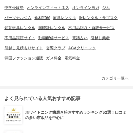
中学受験塾
オンラインフィットネス
オンラインヨガ
ジム
パーソナルジム
食材宅配
家具レンタル
服レンタル・サブスク
知育玩具レンタル
腕時計レンタル
不用品回収・買取サービス
不用品譲渡サイト
動画配信サービス
電話占い
引越し業者
引越し見積もりサイト
交際クラブ
AGAクリニック
韓国ファッション通販
ガス料金
電気料金
カテゴリ一覧へ
よく見られている人気おすすめ記事
ホワイトニング歯磨き粉おすすめランキング52選！口コミ
の多い市販品を中心に