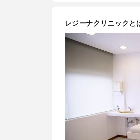
支払方法
現金、クレ
無料カウンセリング
あり
体験
あり(無料
レジーナクリニックと
1回あたりの施術時間
最短90分
脱毛完了までの回数
5～8回
通うペース
2か月に1回
対応部位：VIO
あり
対応部位：顔
あり
対応部位：脇
あり
対応部位：脚
あり
対応部位：うなじ
あり
対応部位：小鼻
なし
対応部位：鼻下
あり
対応部位：背中
あり
対応部位：腕
あり
対応部位：手
あり
対応部位：腹
あり