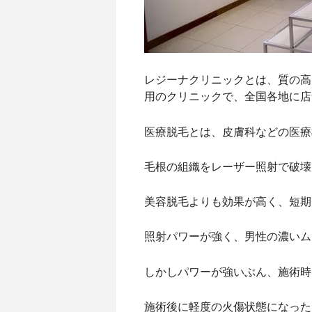
対応部位：胸
あり
対応部位：腰
あり
店舗のある都道府県
北海道、宮
県、静岡県
レジーナクリニックとは、質の高
店舗のある主要都市
札幌、仙台
柏、横浜、
用のクリニックで、全国各地に店
営業時間（平日）
12:00〜21:
医療脱毛とは、皮膚科などの医療
営業時間（土日祝）
11:00〜20:
利用店舗の変更
可能
毛根の組織をレーザー照射で破壊
予約方法
WEB、電話
キャンセル受付時間
2営業日前の
美容脱毛よりも効果が高く、短期
利用者の主な年代
20代、30代
未成年の利用
可能
照射パワーが強く、男性の濃いム
女性専門店
〇
認証脱毛機の取扱
なし
しかしパワーが強いぶん、施術時
保証
返金保証、
施術後に軽度の火傷状態になった