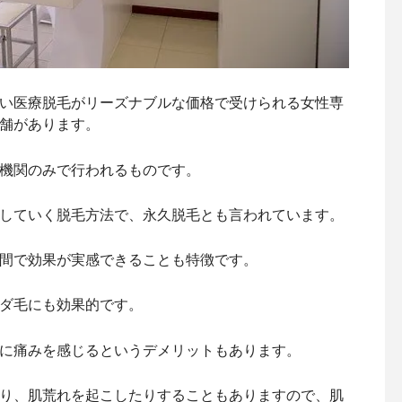
城県、東京都、千葉県、神奈川県、埼玉県、京都府、大阪府、兵庫
、愛知県、広島県、福岡県
い医療脱毛がリーズナブルな価格で受けられる女性専
、上野、銀座、渋谷、新宿、表参道、池袋、吉祥寺、町田、千葉、
大宮、四条河原、心斎橋、梅田、三宮、静岡、名古屋、広島、天神
舗があります。
00
機関のみで行われるものです。
00
していく脱毛方法で、永久脱毛とも言われています。
20時まで
間で効果が実感できることも特徴です。
ダ毛にも効果的です。
に痛みを感じるというデメリットもあります。
り、肌荒れを起こしたりすることもありますので、肌