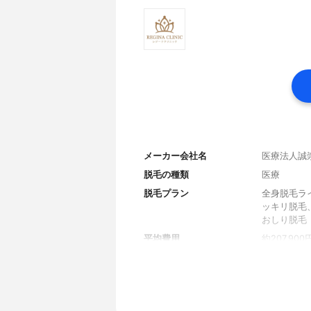
メーカー会社名
医療法人誠
脱毛の種類
医療
脱毛プラン
全身脱毛ラ
ッキリ脱毛
おしり脱毛
平均費用
約207,900
割引メニュー
紹介割、キ
学割
なし
無料シェービング
あり(手の届