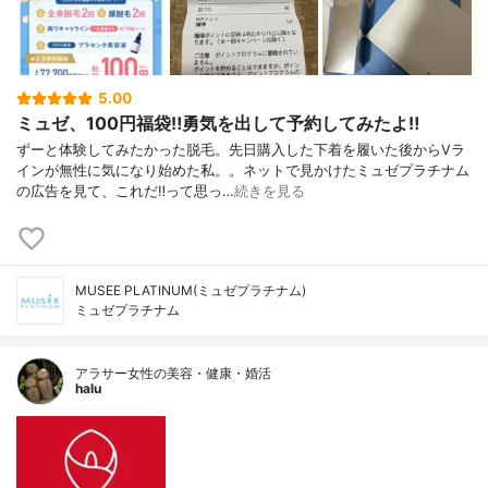
5.00
ミュゼ、100円福袋‼︎勇気を出して予約してみたよ‼︎
ずーと体験してみたかった脱毛。先日購入した下着を履いた後からVラ
インが無性に気になり始めた私。。ネットで見かけたミュゼプラチナム
の広告を見て、これだ‼︎って思っ…
続きを見る
MUSEE PLATINUM(ミュゼプラチナム)
ミュゼプラチナム
アラサー女性の美容・健康・婚活
halu