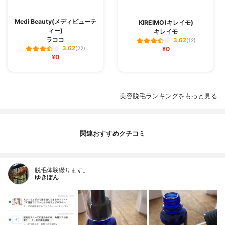
Medi Beauty(メディビューテ
KIREIMO(キレイモ)
ィー)
キレイモ
ラココ
3.62
(12)
3.62
(22)
¥0
¥0
美容脱毛ランキングをもっと見る
関連おすすめクチコミ
脱毛体験綴ります。
ゆきぽん