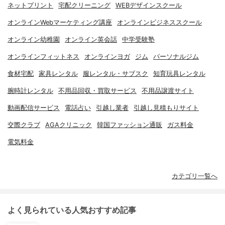
ネットプリント
宅配クリーニング
WEBデザインスクール
オンラインWebマーケティング講座
オンラインビジネススクール
オンライン幼稚園
オンライン英会話
中学受験塾
オンラインフィットネス
オンラインヨガ
ジム
パーソナルジム
食材宅配
家具レンタル
服レンタル・サブスク
知育玩具レンタル
腕時計レンタル
不用品回収・買取サービス
不用品譲渡サイト
動画配信サービス
電話占い
引越し業者
引越し見積もりサイト
交際クラブ
AGAクリニック
韓国ファッション通販
ガス料金
電気料金
カテゴリ一覧へ
よく見られている人気おすすめ記事