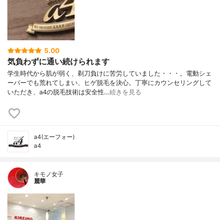
5.00
気負わずに通い続けられます
学生時代から肌が弱く、剃刀負けに苦労していました・・・。電動シェ
ーバーでも荒れてしまい、ヒゲ脱毛を決心。丁寧にカウンセリングして
いただき、a4の脱毛技術は安全性…
続きを見る
a4(エーフォー)
a4
キモノ女子
麗華