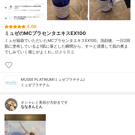
5.00
ミュゼのMCプラセンタエキスEX100
ミュゼ福袋でいただいたMCプラセンタエキスEX100。洗顔後、一日2回
肌に塗布しているよ‼︎肌に落とした瞬間から、すーと浸透して肌の奥ま
でしみていく感じがよくわ…
続きを見る
MUSEE PLATINUM(ミュゼプラチナム)
ミュゼプラチナム
オシャレと美容が大好きです
ななきんとん