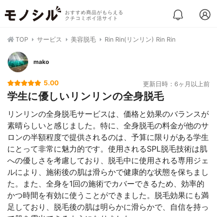
おすすめ商品がもらえる
クチコミポイ活サイト
TOP
サービス
美容脱毛
Rin Rin(リンリン) Rin Rin
mako
5.00
更新日時：6ヶ月以上前
学生に優しいリンリンの全身脱毛
リンリンの全身脱毛サービスは、価格と効果のバランスが
素晴らしいと感じました。特に、全身脱毛の料金が他のサ
ロンの半額程度で提供されるのは、予算に限りがある学生
にとって非常に魅力的です。使用されるSPL脱毛技術は肌
への優しさを考慮しており、脱毛中に使用される専用ジェ
ルにより、施術後の肌は滑らかで健康的な状態を保ちまし
た。また、全身を1回の施術でカバーできるため、効率的
かつ時間を有効に使うことができました。脱毛効果にも満
足しており、脱毛後の肌は明らかに滑らかで、自信を持っ