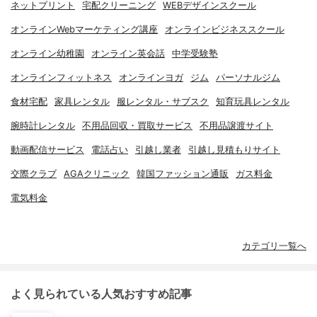
ネットプリント
宅配クリーニング
WEBデザインスクール
オンラインWebマーケティング講座
オンラインビジネススクール
オンライン幼稚園
オンライン英会話
中学受験塾
オンラインフィットネス
オンラインヨガ
ジム
パーソナルジム
食材宅配
家具レンタル
服レンタル・サブスク
知育玩具レンタル
腕時計レンタル
不用品回収・買取サービス
不用品譲渡サイト
動画配信サービス
電話占い
引越し業者
引越し見積もりサイト
交際クラブ
AGAクリニック
韓国ファッション通販
ガス料金
電気料金
カテゴリ一覧へ
よく見られている人気おすすめ記事