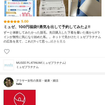
5.00
ミュゼ、100円福袋‼︎勇気を出して予約してみたよ‼︎
ずーと体験してみたかった脱毛。先日購入した下着を履いた後からVラ
インが無性に気になり始めた私。。ネットで見かけたミュゼプラチナム
の広告を見て、これだ‼︎って思っ…
続きを見る
MUSEE PLATINUM(ミュゼプラチナム)
ミュゼプラチナム
アラサー女性の美容・健康・婚活
halu