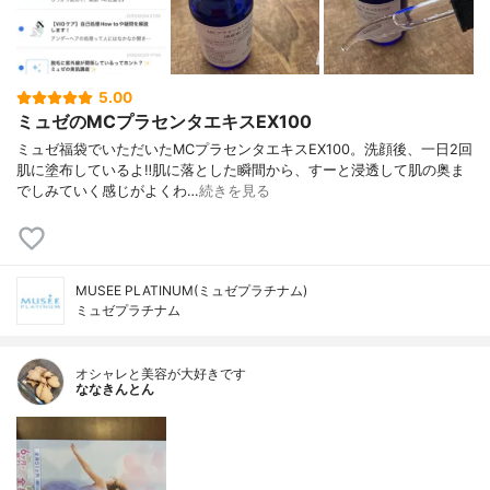
5.00
ミュゼのMCプラセンタエキスEX100
ミュゼ福袋でいただいたMCプラセンタエキスEX100。洗顔後、一日2回
肌に塗布しているよ‼︎肌に落とした瞬間から、すーと浸透して肌の奥ま
でしみていく感じがよくわ…
続きを見る
MUSEE PLATINUM(ミュゼプラチナム)
ミュゼプラチナム
オシャレと美容が大好きです
ななきんとん