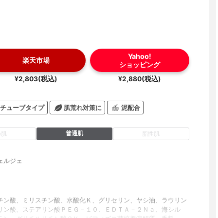
Yahoo!
楽天市場
ショッピング
¥2,803(税込)
¥2,880(税込)
チューブタイプ
肌荒れ対策に
泥配合
普通肌
燥肌
脂性肌
ェルジェ
チン酸、ミリスチン酸、水酸化Ｋ、グリセリン、ヤシ油、ラウリン
リン酸、ステアリン酸ＰＥＧ－１０、ＥＤＴＡ－２Ｎａ、海シル