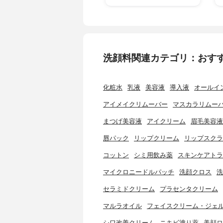
洗顔料関連カテゴリ：おす
化粧水
乳液
美容液
導入液
オールイ
アイメイクリムーバー
マスカラリムー
まつげ美容液
アイクリーム
眉毛美容液
唇パック
リップクリーム
リップスクラ
コットン
シミ用飲み薬
スキンケアトラ
マイクロニードルパッチ
洗顔クロス
洗
セラミドクリーム
プラセンタクリーム
マルラオイル
フェイスクリーム・ジェ
シワ改善クリーム
ニキビ塗り薬
美顔ロ