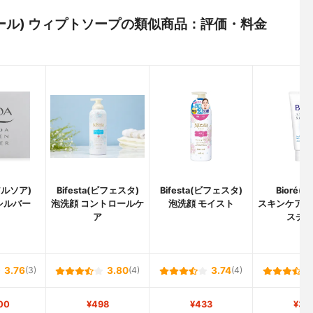
ルクルール) ウィプトソープの類似商品：評価・料金
アルソア)
Bifesta(ビフェスタ)
Bifesta(ビフェスタ)
Bioré(
シルバー
泡洗顔 コントロールケ
泡洗顔 モイスト
スキンケア洗
ア
スチ
3.76
(3)
3.80
(4)
3.74
(4)
00
¥498
¥433
¥35