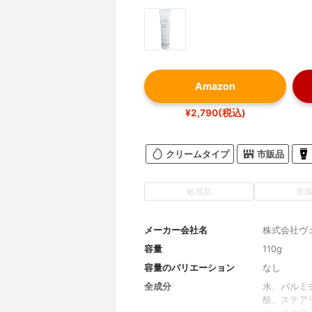
Amazon
¥2,790(税込)
クリームタイプ
市販品
敏感肌
乾
メーカー会社名
株式会社ヴ
容量
110g
容量のバリエーション
なし
全成分
水、パルミ
酸、ステア