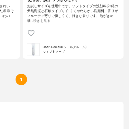
きれい
お試しサイズを使用中です。ソフトタイプの洗顔料(沖縄の
😊😊そ
天然海泥と石鹸タイプ)。白くてやわらかい洗顔料。香りが
いたの
フルーティ寄りで優しくて、好きな香りです。泡がきめ
細…
続きを見る
Cher-Couleur(シェルクルール)
ウィプトソープ
1