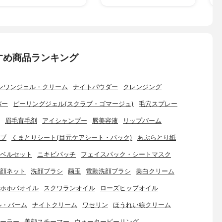
すめ商品ランキング
ンワンジェル・クリーム
ナイトパウダー
クレンジング
バー
ピーリングジェル(スクラブ・ゴマージュ)
毛穴スプレー
眉毛育毛剤
アイシャンプー
唇美容液
リップバーム
ブ
くまとりシート(目元ケアシート・パック)
あぶらとり紙
ベルセット
ニキビパッチ
フェイスパック・シートマスク
顔ネット
洗顔ブラシ
繭玉
電動洗顔ブラシ
美白クリーム
ホホバオイル
スクワランオイル
ローズヒップオイル
ル・バーム
ナイトクリーム
ワセリン
ほうれい線クリーム
ーラー
美顔スチーマー
ウォーターピーリング