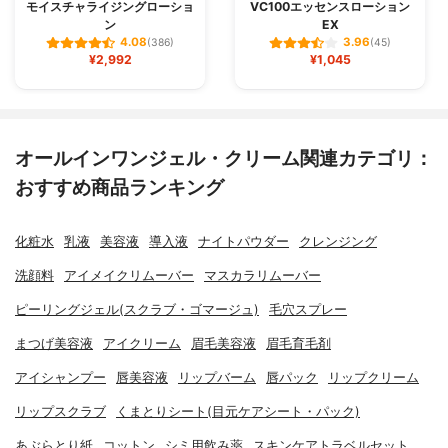
モイスチャライジングローショ
VC100エッセンスローション
ン
EX
4.08
3.96
(386)
(45)
¥2,992
¥1,045
オールインワンジェル・クリーム関連カテゴリ：
おすすめ商品ランキング
化粧水
乳液
美容液
導入液
ナイトパウダー
クレンジング
洗顔料
アイメイクリムーバー
マスカラリムーバー
ピーリングジェル(スクラブ・ゴマージュ)
毛穴スプレー
まつげ美容液
アイクリーム
眉毛美容液
眉毛育毛剤
アイシャンプー
唇美容液
リップバーム
唇パック
リップクリーム
リップスクラブ
くまとりシート(目元ケアシート・パック)
あぶらとり紙
コットン
シミ用飲み薬
スキンケアトラベルセット