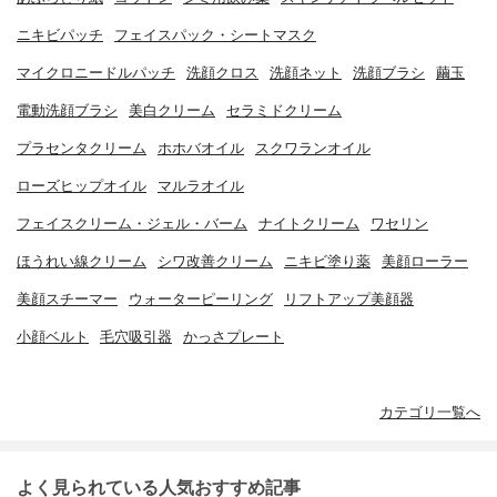
ニキビパッチ
フェイスパック・シートマスク
マイクロニードルパッチ
洗顔クロス
洗顔ネット
洗顔ブラシ
繭玉
電動洗顔ブラシ
美白クリーム
セラミドクリーム
プラセンタクリーム
ホホバオイル
スクワランオイル
ローズヒップオイル
マルラオイル
フェイスクリーム・ジェル・バーム
ナイトクリーム
ワセリン
ほうれい線クリーム
シワ改善クリーム
ニキビ塗り薬
美顔ローラー
美顔スチーマー
ウォーターピーリング
リフトアップ美顔器
小顔ベルト
毛穴吸引器
かっさプレート
カテゴリ一覧へ
よく見られている人気おすすめ記事