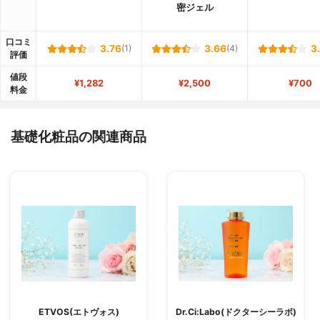
密ジェル
口コミ
3.76
(1)
3.66
(4)
3
評価
値段
¥1,282
¥2,500
¥700
料金
基礎化粧品の関連商品
ETVOS(エトヴォス)
Dr.Ci:Labo(ドクターシーラボ)