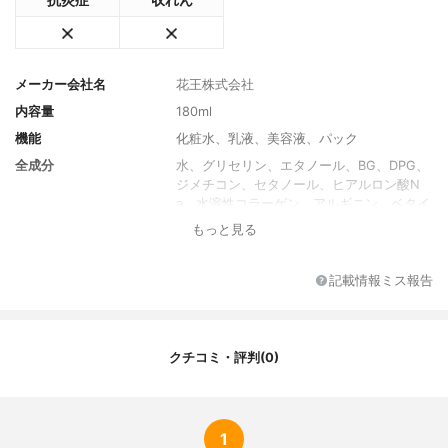
抗炎症
収れん
メーカー会社名
花王株式会社
内容量
180ml
機能
化粧水、乳液、美容液、パック
全成分
水、グリセリン、エタノール、BG、DPG、
ジメチコン、セタノール、ヒアルロン酸N
a、水溶性コラーゲン、アルギニン、ベタイ
ン、キシリトール、セチルPGヒドロキシエ
もっと見る
チルパルミタミド、ステアロイルグルタミ
ン酸、ジステアリン酸ソルビタン、ベヘン
酸グリセリル、（アクリレーツ／アクリル
記載情報ミス報告
酸アルキル（C10-30））クロスポリマー、
EDTA-2Na、水酸化K、メチルパラベン
クチコミ・評判(0)
1