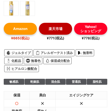
Yahoo!
Amazon
楽天市場
ショッピング
¥665(税込)
¥771(税込)
¥778(税込)
ジェルタイプ
アレルギーテスト済み
無香料
化粧品
無着色
保湿成分配合
ヒアルロン酸配合
敏感肌
乾燥肌
混合肌
普通肌
脂性肌
保湿
美白
エイジングケア