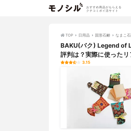
おすすめ商品がもらえる
クチコミポイ活サイト
TOP
日用品
固形石鹸
なまこ石
BAKU(バク) Legend
評判は？実際に使ったリ
3.15