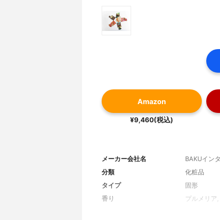
Amazon
¥9,460(税込)
メーカー会社名
BAKUイ
分類
化粧品
タイプ
固形
香り
プルメリア,