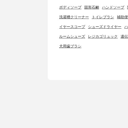
ボディソープ
固形石鹸
ハンドソープ
洗濯槽クリーナー
トイレブラシ
補助便
イヤースコープ
シューズドライヤー
ハ
ルームシューズ
レジカゴリュック
遺伝
犬用歯ブラシ