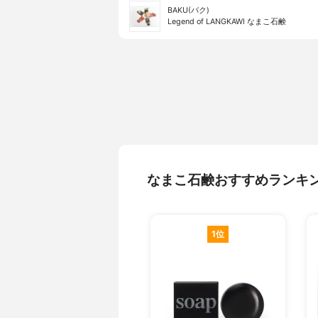
BAKU(バク)
Legend of LANGKAWI なまこ石鹸
なまこ石鹸おすすめランキ
1位