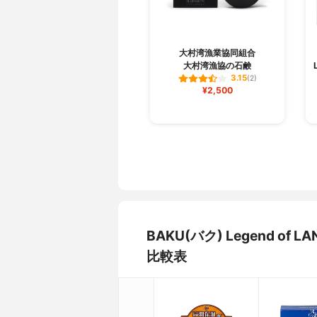
大村湾漁業協同組合
大村湾漁協の石鹸
3.15
(2)
¥2,500
BAKU(バク) Legend o
比較表