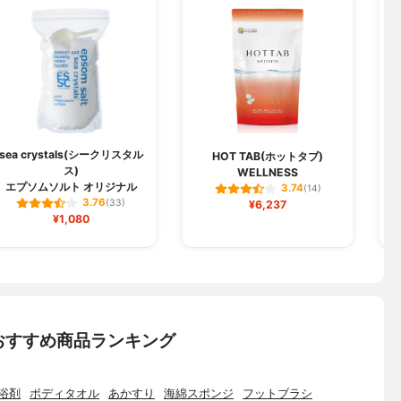
sea crystals(シークリスタル
HOT TAB(ホットタブ)
ス)
WELLNESS
エプソムソルト オリジナル
3.74
(14)
3.76
(33)
¥6,237
¥1,080
おすすめ商品ランキング
浴剤
ボディタオル
あかすり
海綿スポンジ
フットブラシ