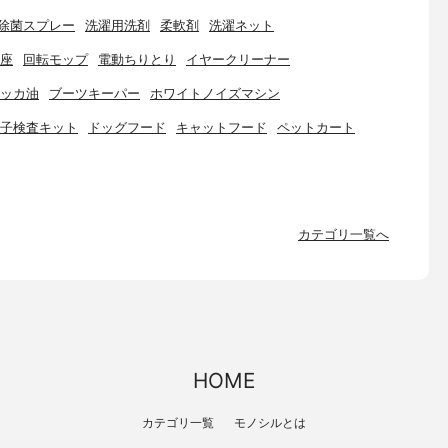
除菌スプレー
洗濯用洗剤
柔軟剤
洗濯ネット
座
回転モップ
電動ちりとり
イヤークリーナー
ッカ油
ブーツキーパー
ホワイトノイズマシン
子検査キット
ドッグフード
キャットフード
ペットカート
カテゴリ一覧へ
HOME
カテゴリ一覧
モノシルとは