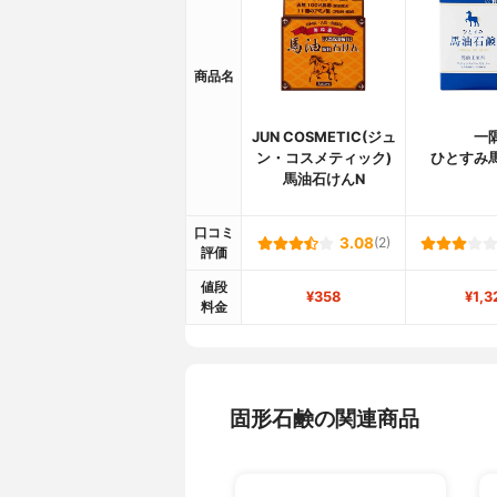
商品名
JUN COSMETIC(ジュ
一
ン・コスメティック)
ひとすみ
馬油石けんN
口コミ
3.08
(2)
評価
値段
¥358
¥1,3
料金
固形石鹸の関連商品