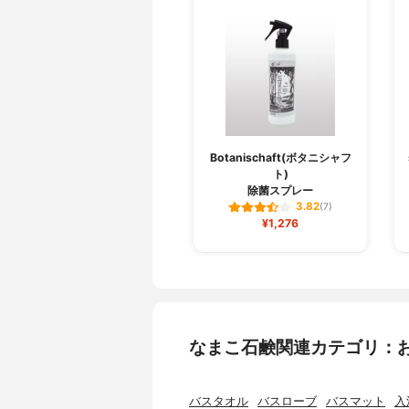
Botanischaft(ボタニシャフ
ト)
除菌スプレー
3.82
(7)
¥1,276
なまこ石鹸関連カテゴリ：
バスタオル
バスローブ
バスマット
入