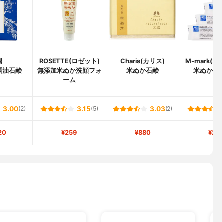
隅
ROSETTE(ロゼット)
Charis(カリス)
M-mark(
馬油石鹸
無添加米ぬか洗顔フォ
米ぬか石鹸
米ぬかせ
ーム
3.00
(2)
3.15
(5)
3.03
(2)
20
¥259
¥880
¥26