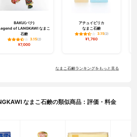
J
BAKU(バク)
アチュイピリカ
Legend of LANGKAWI なまこ
なまこ石鹸
石鹸
3.15
(2)
¥1,760
3.15
(2)
¥7,000
なまこ石鹸ランキングをもっと見る
f LANGKAWI なまこ石鹸の類似商品：評価・料金