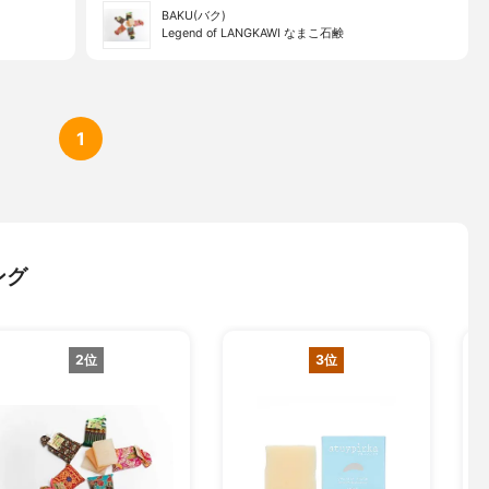
BAKU(バク)
Legend of LANGKAWI なまこ石鹸
1
ング
2位
3位