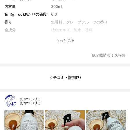
内容量
300ml
1ml(g、cc)あたりの値段
6.6
香り
無香料、グレープフルーツの香り
全成分
植物エキス、純水、香料
もっと見る
記載情報ミス報告
クチコミ・評判(7)
おやついりこ
おやついりこ