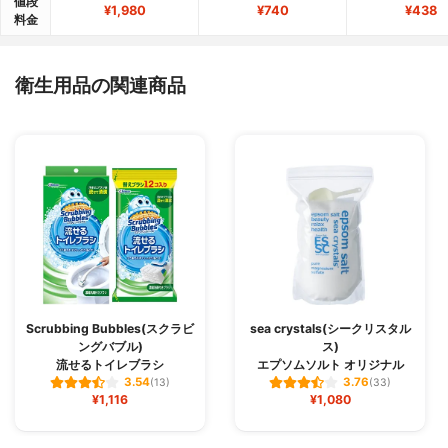
値段
¥1,980
¥740
¥438
料金
衛生用品の関連商品
Scrubbing Bubbles(スクラビ
sea crystals(シークリスタル
ングバブル)
ス)
流せるトイレブラシ
エプソムソルト オリジナル
3.54
3.76
(13)
(33)
¥1,116
¥1,080