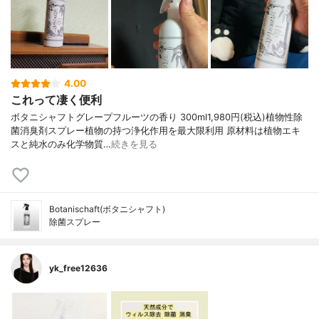
4.00
これって凄く便利
ボタニシャフトグレープフルーツの香り 300ml1,980円(税込)植物性除
菌消臭剤スプレー植物の持つ浄化作用を最大限利用 原材料は植物エキ
スと純水のみ化学物質…
続きを見る
Botanischaft(ボタニシャフト)
除菌スプレー
yk_free12636