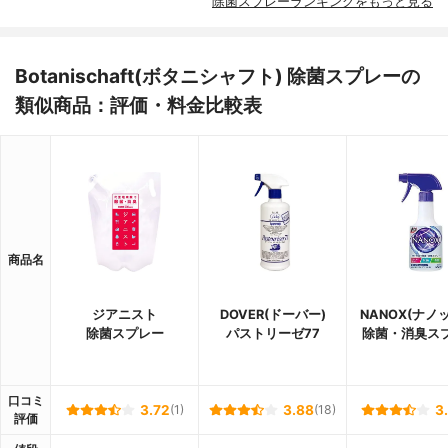
除菌スプレーランキングをもっと見る
Botanischaft(ボタニシャフト) 除菌スプレーの
類似商品：評価・料金比較表
商品名
ジアニスト
DOVER(ドーバー)
NANOX(ナノ
除菌スプレー
パストリーゼ77
除菌・消臭ス
口コミ
3.72
(1)
3.88
(18)
3
評価