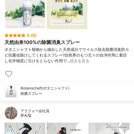
5.00
天然由来100%の除菌消臭スプレー
ボタニシャフト植物から抽出した天然成分でウイルス除去除菌消臭防カ
ビ抗菌虫除けしてくれるスプレー?自然界のもつ元々の自浄作用に着目
し化学物質に引けをとらない作用で…
続きを見る
Botanischaft(ボタニシャフト)
除菌スプレー
アラフォー会社員
かんな