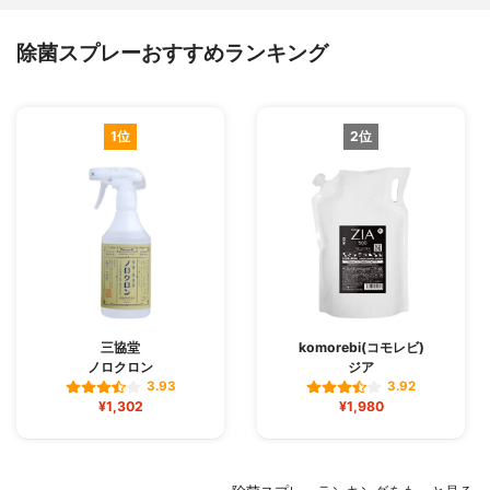
除菌スプレーおすすめランキング
1位
2位
三協堂
komorebi(コモレビ)
ノロクロン
ジア
3.93
3.92
¥1,302
¥1,980