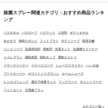
除菌スプレー関連カテゴリ：おすすめ商品ランキ
ング
バスタオル
バスローブ
バスマット
入浴剤
ボディタオル
あかすり
海綿スポンジ
フットブラシ
ボディソープ
固形石鹸
ハンドソープ
洗濯用洗剤
柔軟剤
洗濯ネット
洗濯槽クリーナー
トイレブラシ
補助便座
回転モップ
電動ちりとり
イヤークリーナー
イヤースコープ
シューズドライヤー
ハッカ油
ブーツキーパー
ホワイトノイズマシン
ルームシューズ
レジカゴリュック
遺伝子検査キット
ドッグフード
キャットフード
ペットカート
犬用歯ブラシ
カテゴリ一覧へ