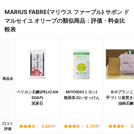
MARIUS FABRE(マリウス ファーブル) サボン ド
マルセイユ オリーブの類似商品：評価・料金比
較表
商品名
ペリカン石鹸(PELICAN
MIYOSHI(ミヨシ)
B.Hプラン
SOAP)
無添加 白いせっけん
手づくり釜焚き
泥炭石
油純石鹸
口コミ
3.88
(4)
3.70
(9)
3
評価