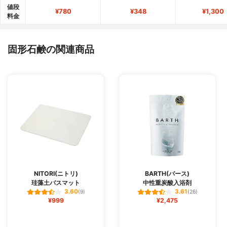
値段
¥780
¥348
¥1,300
料金
固形石鹸の関連商品
NITORI(ニトリ)
BARTH(バース)
珪藻土バスマット
中性重炭酸入浴剤
3.60
3.61
(9)
(26)
¥999
¥2,475