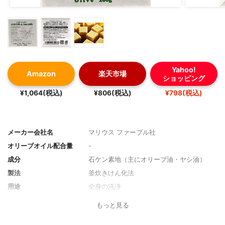
Yahoo!
Amazon
楽天市場
ショッピング
¥1,064(税込)
¥806(税込)
¥798(税込)
メーカー会社名
マリウス ファーブル社
オリーブオイル配合量
-
成分
石ケン素地（主にオリーブ油・ヤシ油）
製法
釜炊きけん化法
用途
全身の洗浄
1個あたりの内容量
200g
もっと見る