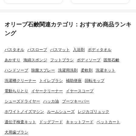
オリーブ石鹸関連カテゴリ：おすすめ商品ランキ
ング
バスタオル
バスローブ
バスマット
入浴剤
ボディタオル
あかすり
海綿スポンジ
フットブラシ
ボディソープ
固形石鹸
ハンドソープ
除菌スプレー
洗濯用洗剤
柔軟剤
洗濯ネット
洗濯槽クリーナー
トイレブラシ
補助便座
回転モップ
電動ちりとり
イヤークリーナー
イヤースコープ
シューズドライヤー
ハッカ油
ブーツキーパー
ホワイトノイズマシン
ルームシューズ
レジカゴリュック
遺伝子検査キット
ドッグフード
キャットフード
ペットカート
犬用歯ブラシ