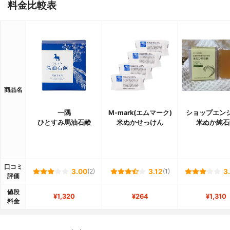
料金比較表
商品名
一隅
M-mark(エムマーク)
ショップエン
ひとすみ馬油石鹸
米ぬかせっけん
米ぬか純石
口コミ
3.00
(2)
3.12
(1)
3
評価
値段
¥1,320
¥264
¥1,310
料金