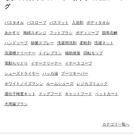
グ
バスタオル
バスローブ
バスマット
入浴剤
ボディタオル
あかすり
海綿スポンジ
フットブラシ
ボディソープ
固形石鹸
ハンドソープ
除菌スプレー
洗濯用洗剤
柔軟剤
洗濯ネット
洗濯槽クリーナー
トイレブラシ
補助便座
回転モップ
電動ちりとり
イヤークリーナー
イヤースコープ
シューズドライヤー
ハッカ油
ブーツキーパー
ホワイトノイズマシン
ルームシューズ
レジカゴリュック
遺伝子検査キット
ドッグフード
キャットフード
ペットカート
犬用歯ブラシ
カテゴリ一覧へ