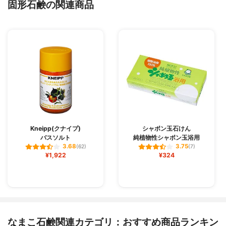
固形石鹸の関連商品
Kneipp(クナイプ)
シャボン玉石けん
バスソルト
純植物性シャボン玉浴用
3.68
3.75
(62)
(7)
¥1,922
¥324
なまこ石鹸関連カテゴリ：おすすめ商品ランキン