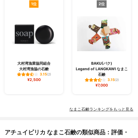
1位
2位
大村湾漁業協同組合
BAKU(バク)
大村湾漁協の石鹸
Legend of LANGKAWI なまこ
石鹸
3.15
(2)
¥2,500
3.15
(2)
¥7,000
なまこ石鹸ランキングをもっと見る
アチュイピリカ なまこ石鹸の類似商品：評価・