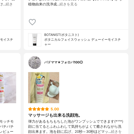
け…
続き
植物由来の洗浄成…
続きを見る
BOTANIST(ボタニスト)
ーモイスチ
ボタニカルフェイスウォッシュ デューイーモイスチ
ャー
バドママ★フォロバ100◎
5.00
マッサージも出来る洗顔泡。
モッチモ
弾力があるもちもちした泡がワンプッシュでできます(*^^*)
パチパチ
顔に当てるとふわふわして気持ちがよくて癒されながら洗
レビュー
顔出来ます。泡を顔に広げ、20秒～30秒ほどマッ…
続きを