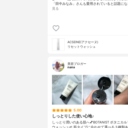
「田中みなみ」さんも愛用されていると話題にな
見る
ACSEINE(アクセーヌ)
リセットウォッシュ
美容ブロガー
nana
5.00
しっとりした使い心地♪
しっとり潤いのある肌へ💕BOTANIST ボタニカ
ウォッシュ🌱 肌タイプに合わせて選べる３種類