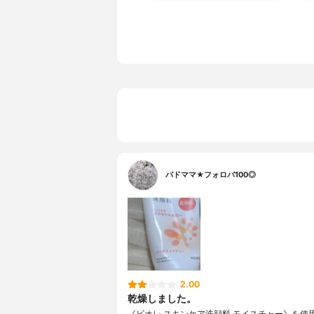
バドママ★フォロバ100◎
2.00
乾燥しました。
《ビオレ スキンケア洗顔料 モイスチャー》を使