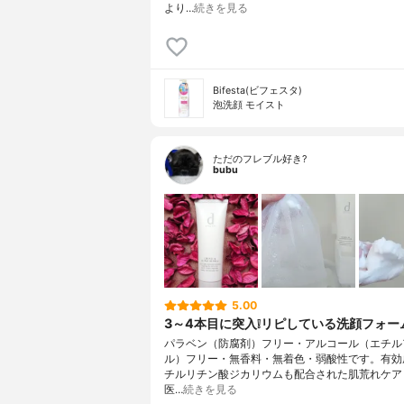
より…
続きを見る
Bifesta(ビフェスタ)
泡洗顔 モイスト
ただのフレブル好き?
bubu
5.00
3～4本目に突入❕リピしている洗顔フォーム
パラベン（防腐剤）フリー・アルコール（エチル
ル）フリー・無香料・無着色・弱酸性です。有効
チルリチン酸ジカリウムも配合された肌荒れケア
医…
続きを見る