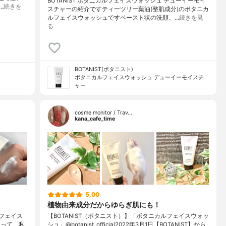
BOTANIST ボタニカルフェイスウォッシュ デューイーモイ
…
続きを
スチャーの紹介ですティーツリー葉油(整肌成分)のボタニカ
ルフェイスウォッシュですペースト状の洗顔、…
続きを見
る
BOTANIST(ボタニスト)
ボタニカルフェイスウォッシュ デューイーモイスチ
ャー
cosme monitor / Trav…
kana_cafe_time
5.00
植物由来成分だからゆらぎ肌にも！
ルフェイス
【BOTANIST（ボタニスト）】「ボタニカルフェイスウォッ
あって、私
シュ」@botanist_official2022年3月1日【BOTANIST】から