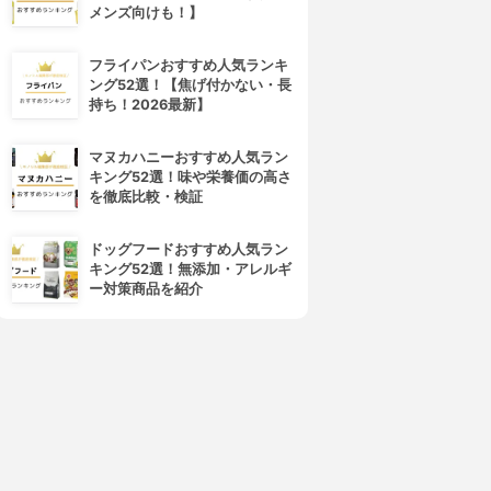
メンズ向けも！】
フライパンおすすめ人気ランキ
ング52選！【焦げ付かない・長
持ち！2026最新】
マヌカハニーおすすめ人気ラン
4位
5位
キング52選！味や栄養価の高さ
を徹底比較・検証
ドッグフードおすすめ人気ラン
キング52選！無添加・アレルギ
ー対策商品を紹介
PLUEST(プルエスト)
ORBIS(オルビス)
マンナンジェリー ハイドロウ
オルビスユー ウォッシュ
ォッシュ
3.92
(25)
¥980
3.96
(11)
¥1,680