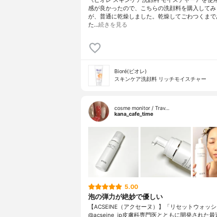
感が良かったので、こちらの洗顔料を購入してみ
が、普通に乾燥しました。乾燥してごわつくまで
た…
続きを見る
Bioré(ビオレ)
スキンケア洗顔料 リッチモイスチャー
cosme monitor / Trav…
kana_cafe_time
5.00
泡の弾力が絶妙で優しい
【ACSEINE（アクセーヌ）】「リセットウォッ
@acseine_jp皮膚科専門医とともに開発された