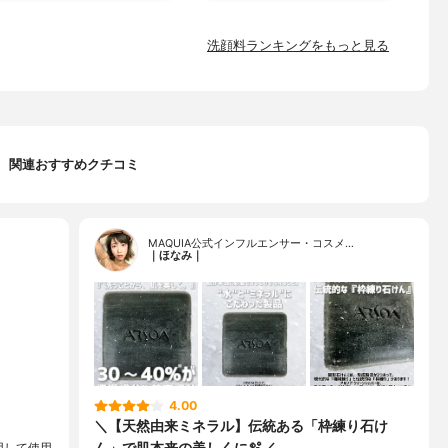
洗顔料ランキングをもっと見る
関連おすすめクチコミ
MAQUIA公式インフルエンサー・コスメ…
｜ほなみ｜
4.00
＼【天然由来ミネラル】伝統ある「枠練り石け
ん」で肌本来の美しくに🫧／
用して使用