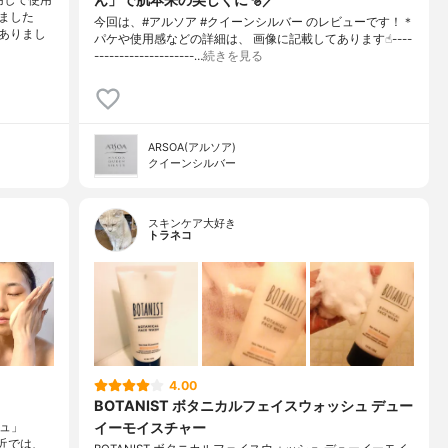
ました
今回は、#アルソア #クイーンシルバー のレビューです！＊
ありまし
パケや使用感などの詳細は、 画像に記載してあります☝︎----
--------------------…
続きを見る
ARSOA(アルソア)
クイーンシルバー
スキンケア大好き
トラネコ
4.00
BOTANIST ボタニカルフェイスウォッシュ デュー
イーモイスチャー
シュ」
最近では、