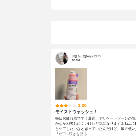
3歳＆0歳boy×OL🤍
coala
3.00
モイストウォッシュ！
毎日お疲れ様です！最近、デリケートゾーンの悩
かなか相談しにくいけれど気になりますよね…🌙
とケアしたいなと思っていたんだけど、最近使い
「ピア…
続きを見る