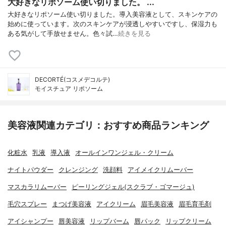
大好きなリポソーム使い切りました。 ...
大好きなリポソーム使い切りました。導入美容液として、スキンケアの
始めに使っています。次のスキンケアが浸透しやすいですし、保湿力も
ある気がして手放せません。色々試…
続きを見る
DECORTÉ(コスメデコルテ)
モイスチュア リポソーム
美容液関連カテゴリ：おすすめ商品ランキング
化粧水
乳液
導入液
オールインワンジェル・クリーム
ナイトパウダー
クレンジング
洗顔料
アイメイクリムーバー
マスカラリムーバー
ピーリングジェル(スクラブ・ゴマージュ)
毛穴スプレー
まつげ美容液
アイクリーム
眉毛美容液
眉毛育毛剤
アイシャンプー
唇美容液
リップバーム
唇パック
リップクリーム