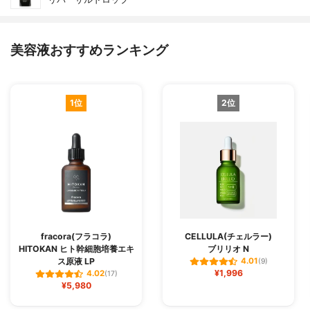
美容液おすすめランキング
1位
2位
fracora(フラコラ)
CELLULA(チェルラー)
HITOKAN ヒト幹細胞培養エキ
ブリリオ N
ス原液 LP
4.01
(9)
¥1,996
4.02
(17)
¥5,980