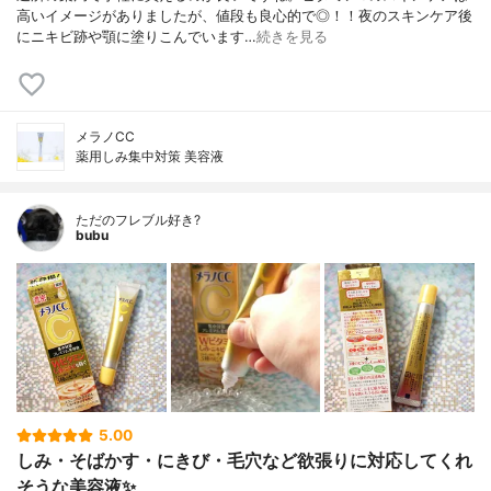
高いイメージがありましたが、値段も良心的で◎！！夜のスキンケア後
にニキビ跡や顎に塗りこんでいます…
続きを見る
メラノCC
薬用しみ集中対策 美容液
ただのフレブル好き?
bubu
5.00
しみ・そばかす・にきび・毛穴など欲張りに対応してくれ
そうな美容液✨