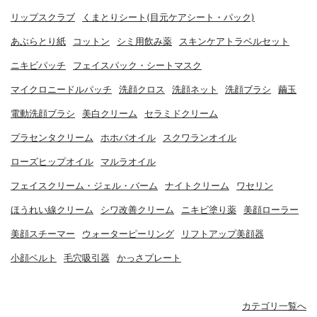
リップスクラブ
くまとりシート(目元ケアシート・パック)
あぶらとり紙
コットン
シミ用飲み薬
スキンケアトラベルセット
ニキビパッチ
フェイスパック・シートマスク
マイクロニードルパッチ
洗顔クロス
洗顔ネット
洗顔ブラシ
繭玉
電動洗顔ブラシ
美白クリーム
セラミドクリーム
プラセンタクリーム
ホホバオイル
スクワランオイル
ローズヒップオイル
マルラオイル
フェイスクリーム・ジェル・バーム
ナイトクリーム
ワセリン
ほうれい線クリーム
シワ改善クリーム
ニキビ塗り薬
美顔ローラー
美顔スチーマー
ウォーターピーリング
リフトアップ美顔器
小顔ベルト
毛穴吸引器
かっさプレート
カテゴリ一覧へ