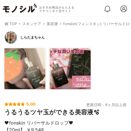
おすすめ商品がもらえる
クチコミポイ活サイト
TOP
スキンケア
美容液
fonskin(フォンスキン) リバーサルド
しらたまちゃん
5.00
更新日時：6ヶ月以上前
うるうるツヤ玉ができる美容液🫧
🖤fonskin リバーサルドロップ🖤
【20ml】 ￥9,548