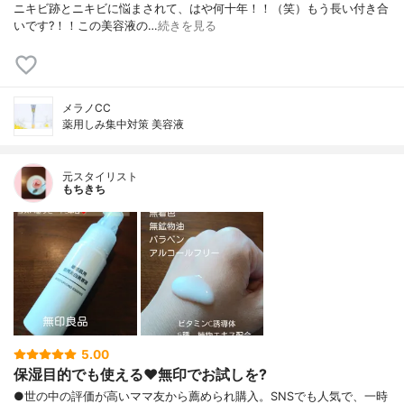
ニキビ跡とニキビに悩まされて、はや何十年！！（笑）もう長い付き合
いです?！！この美容液の…
続きを見る
メラノCC
薬用しみ集中対策 美容液
元スタイリスト
もちきち
5.00
保湿目的でも使える♥️無印でお試しを?
●世の中の評価が高いママ友から薦められ購入。SNSでも人気で、一時