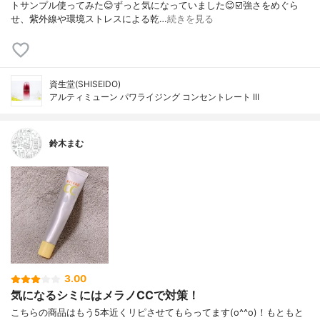
トサンプル使ってみた😊ずっと気になっていました😊☑️強さをめぐら
せ、紫外線や環境ストレスによる乾…
続きを見る
資生堂(SHISEIDO)
アルティミューン パワライジング コンセントレート III
鈴木まむ
3.00
気になるシミにはメラノCCで対策！
こちらの商品はもう5本近くリピさせてもらってます(o^^o)！もともと