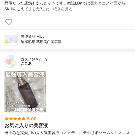
品薄だった店舗もあったそうです。雑誌LDKでは実力とコスパ面から
SK-IIをこえてました?また…
続きを見る
無印良品(MUJI)
敏感肌用 薬用美白美容液
コスメ好き₍ᐢ.ˬ.ᐢ₎
ここあ
5.00
お気に入りの美容液
田中みな実愛用の大人気美容液コスメデコルテのリポソームクリスマス