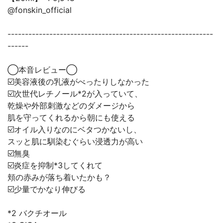
@fonskin_official
-----------------------------------------------------------
------
◯本音レビュー◯
☑️美容液後の乳液がべったりしなかった
☑️次世代レチノール*2が入っていて、
乾燥や外部刺激などのダメージから
肌を守ってくれるから朝にも使える
☑️オイル入りなのにベタつかないし、
スッと肌に馴染むぐらい浸透力が高い
☑️無臭
☑️炎症を抑制*3してくれて
頬の赤みが落ち着いたかも？
☑️少量でかなり伸びる
*2 バクチオール