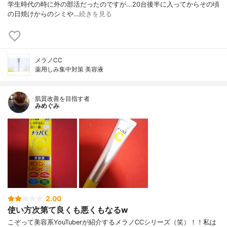
学生時代の時に外の部活だったのですが...20台後半に入ってからその頃
の日焼けからのシミや…
続きを見る
メラノCC
薬用しみ集中対策 美容液
肌質改善を目指す者
みめぐみ
2.00
使い方次第て良くも悪くもなるw
こぞって美容系YouTuberが紹介するメラノCCシリーズ（笑）！！私は