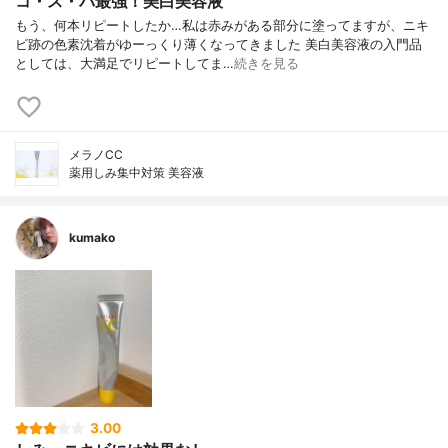
コ・ス・パ最強！美白美容液
もう、何本リピートしたか…私は赤みがある部分に塗ってますが、ニキ
ビ跡の色素沈着がゆーっくり薄くなってきました 美白美容液の入門品
としては、大満足でリピートしてま…
続きを見る
メラノCC
薬用しみ集中対策 美容液
kumako
3.00