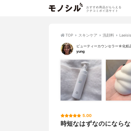
おすすめ商品がもらえる
クチコミポイ活サイト
TOP
スキンケア
洗顔料
Lae
ビューティーカウンセラー☆化粧
yung
5.00
時短なはずなのにならな