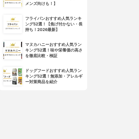
メンズ向けも！】
フライパンおすすめ人気ランキ
ング52選！【焦げ付かない・長
4位
5位
持ち！2026最新】
マヌカハニーおすすめ人気ラン
キング52選！味や栄養価の高さ
を徹底比較・検証
ドッグフードおすすめ人気ラン
キング52選！無添加・アレルギ
ー対策商品を紹介
PLUEST(プルエスト)
ORBIS(オルビス)
マンナンジェリー ハイドロウ
オルビスユー ウォッシュ
ォッシュ
3.92
(25)
¥980
3.96
(11)
¥1,680