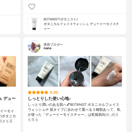
BOTANIST(ボタニスト)
ボタニカルフェイスウォッシュ デューイーモイスチ
ャー
美容ブロガー
nana
5.00
ュ デュー
しっとりした使い心地♪
しっとり潤いのある肌へ💕BOTANIST ボタニカルフェイス
ウォッシュ🌱 肌タイプに合わせて選べる３種類あって、私
ーイーモイ
が使った「デューイーモイスチャー」は乾燥肌向け…
続き
のボタニカ
を見る
続きを見