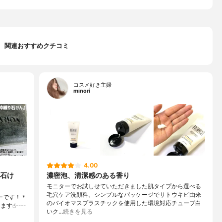
関連おすすめクチコミ
コスメ好き主婦
minori
4.00
石け
濃密泡、清潔感のある香り
モニターでお試しせていただきました肌タイプから選べる
毛穴ケア洗顔料。シンプルなパッケージでサトウキビ由来
ーです！＊
のバイオマスプラスチックを使用した環境対応チューブ白
☝︎----
いク…
続きを見る