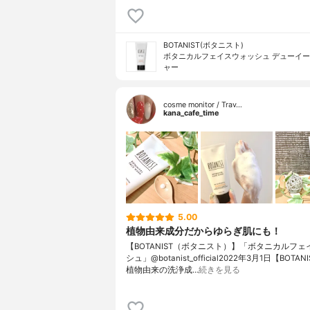
BOTANIST(ボタニスト)
ボタニカルフェイスウォッシュ デューイ
ャー
cosme monitor / Trav…
kana_cafe_time
5.00
植物由来成分だからゆらぎ肌にも！
【BOTANIST（ボタニスト）】「ボタニカルフ
シュ」@botanist_official2022年3月1日【BOTA
植物由来の洗浄成…
続きを見る