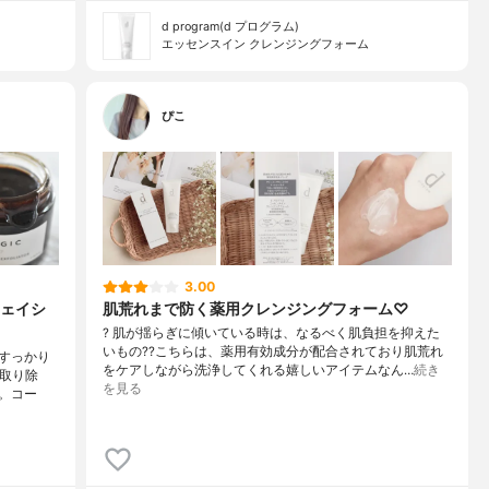
d program(d プログラム)
エッセンスイン クレンジングフォーム
ぴこ
3.00
ェイシ
肌荒れまで防く薬用クレンジングフォーム♡
? 肌が揺らぎに傾いている時は、なるべく肌負担を抑えた
いもの?? こちらは、薬用有効成分が配合されており肌荒れ
すっかり
をケアしながら洗浄してくれる嬉しいアイテムなん…
続き
く取り除
を見る
。コー