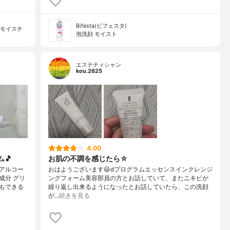
Bifesta(ビフェスタ)
ーモイスチ
泡洗顔 モイスト
エステティシャン
kou.2625
4.00
🎵
お肌の不調を感じたら☆
アルコー
おはようございます😃dプログラムエッセンスインクレンジ
成分 グリ
ングフォーム美容部員の方とお話していて、またニキビが
もできる
繰り返し出来るようになったとお話していたら、この洗顔
が…
続きを見る