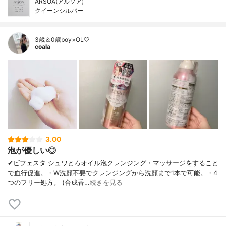
ARSOA(アルソア)
クイーンシルバー
3歳＆0歳boy×OL🤍
coala
3.00
泡が優しい◎
✔︎ビフェスタ シュワとろオイル泡クレンジング・マッサージをすること
で血行促進。・W洗顔不要でクレンジングから洗顔まで1本で可能。・4
つのフリー処方。 (合成香…
続きを見る