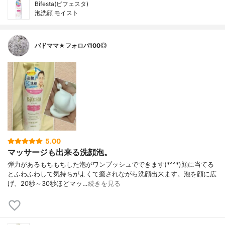
Bifesta(ビフェスタ)
泡洗顔 モイスト
バドママ★フォロバ100◎
5.00
マッサージも出来る洗顔泡。
弾力があるもちもちした泡がワンプッシュでできます(*^^*)顔に当てる
とふわふわして気持ちがよくて癒されながら洗顔出来ます。泡を顔に広
げ、20秒～30秒ほどマッ…
続きを見る