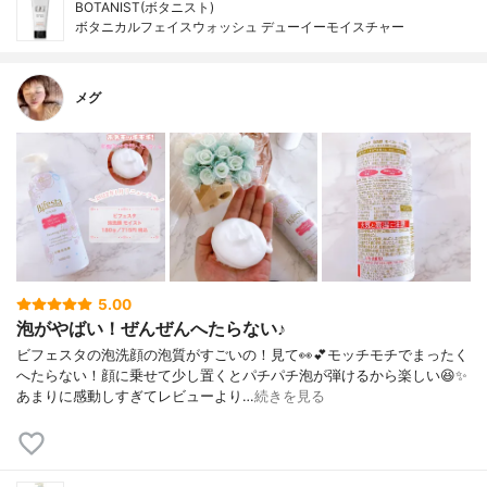
BOTANIST(ボタニスト)
ボタニカルフェイスウォッシュ デューイーモイスチャー
メグ
5.00
泡がやばい！ぜんぜんへたらない♪
ビフェスタの泡洗顔の泡質がすごいの！見て👀💕モッチモチでまったく
へたらない！顔に乗せて少し置くとパチパチ泡が弾けるから楽しい😆✨
あまりに感動しすぎてレビューより…
続きを見る