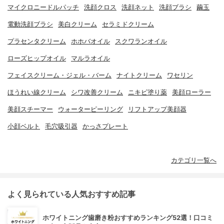
マイクロニードルパッチ
洗顔クロス
洗顔ネット
洗顔ブラシ
繭玉
電動洗顔ブラシ
美白クリーム
セラミドクリーム
プラセンタクリーム
ホホバオイル
スクワランオイル
ローズヒップオイル
マルラオイル
フェイスクリーム・ジェル・バーム
ナイトクリーム
ワセリン
ほうれい線クリーム
シワ改善クリーム
ニキビ塗り薬
美顔ローラー
美顔スチーマー
ウォーターピーリング
リフトアップ美顔器
小顔ベルト
毛穴吸引器
かっさプレート
カテゴリ一覧へ
よく見られている人気おすすめ記事
ホワイトニング歯磨き粉おすすめランキング52選！口コミ