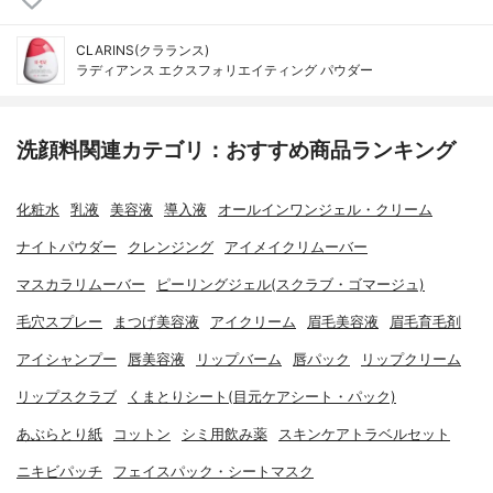
CLARINS(クラランス)
ラディアンス エクスフォリエイティング パウダー
洗顔料関連カテゴリ：おすすめ商品ランキング
化粧水
乳液
美容液
導入液
オールインワンジェル・クリーム
ナイトパウダー
クレンジング
アイメイクリムーバー
マスカラリムーバー
ピーリングジェル(スクラブ・ゴマージュ)
毛穴スプレー
まつげ美容液
アイクリーム
眉毛美容液
眉毛育毛剤
アイシャンプー
唇美容液
リップバーム
唇パック
リップクリーム
リップスクラブ
くまとりシート(目元ケアシート・パック)
あぶらとり紙
コットン
シミ用飲み薬
スキンケアトラベルセット
ニキビパッチ
フェイスパック・シートマスク