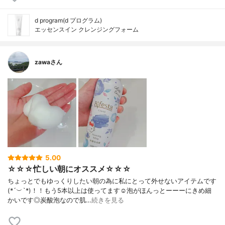
d program(d プログラム)
エッセンスイン クレンジングフォーム
zawaさん
5.00
☆☆☆忙しい朝にオススメ☆☆☆
ちょっとでもゆっくりしたい朝の為に私にとって外せないアイテムです
(*´︶`*)！！もう5本以上は使ってます☺️泡がほんっとーーーにきめ細
かいです◎炭酸泡なので肌…
続きを見る