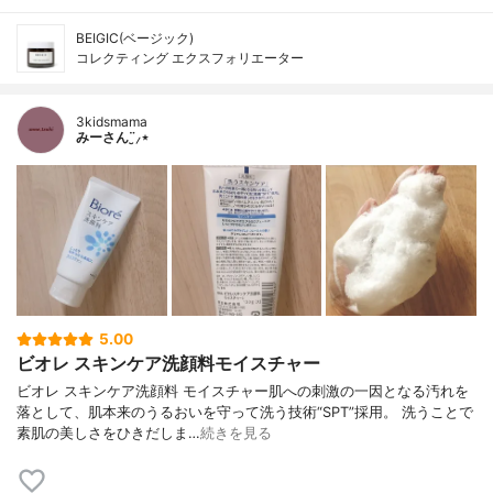
BEIGIC(ベージック)
コレクティング エクスフォリエーター
3kidsmama
みーさん¨̮⸝⋆
5.00
ビオレ スキンケア洗顔料モイスチャー
ビオレ スキンケア洗顔料 モイスチャー肌への刺激の一因となる汚れを
落として、肌本来のうるおいを守って洗う技術“SPT”採用。 洗うことで
素肌の美しさをひきだしま…
続きを見る