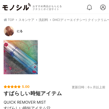
おすすめ商品がもらえる
クチコミポイ活サイト
TOP
スキンケア
洗顔料
DHC(ディーエイチシー) クイックリム
にる
5.00
更新日時：6ヶ月以上前
すばらしい時短アイテム
QUICK REMOVER MIST
すばらしい時短アイテム♡