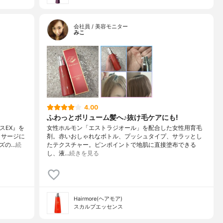
会社員 / 美容モニター
みこ
4.00
ふわっとボリューム髪へ♪抜け毛ケアにも!
スEX』を
女性ホルモン「エストラジオール」を配合した女性用育毛
ッサージに
剤。赤いおしゃれなボトル、プッシュタイプ、サラッとし
ズの…
続
たテクスチャー。ピンポイントで地肌に直接塗布できる
し、液…
続きを見る
Hairmore(ヘアモア)
スカルプエッセンス