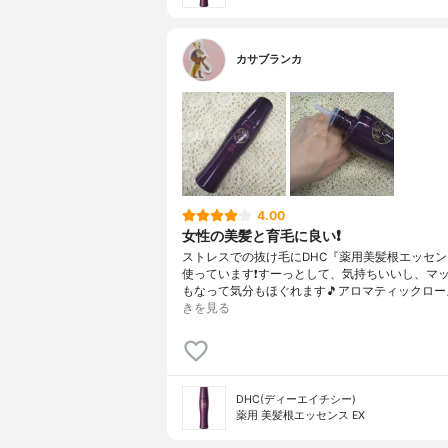
カサブランカ
4.00
女性の美髪と育毛に良い❗️
ストレスでの抜け毛にDHC『薬用美髪根エッセン
使っています❗️すーっとして、気持ちいいし、マ
もなって気分もほぐれます🎵アロマティックロー
きを見る
DHC(ディーエイチシー)
薬用 美髪根エッセンス EX