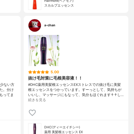
Hairmore(ヘアモア)
スカルプエッセンス
a-chan
5.00
抜け毛対策に毛根美容液！！
も少ない方
#DHC薬用美髪根エッセンスEXストレスでの抜け毛に美髪
た。分け
根エッセンスをつかっています。すーっとして、気持ちが
もってま
いいし、マッサージにもなって、気分もほぐれます↑↑し…
続きを見る
DHC(ディーエイチシー)
薬用 美髪根エッセンス EX