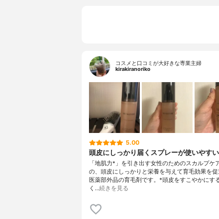
コスメと口コミが大好きな専業主婦
kirakiranoriko
5.00
頭皮にしっかり届くスプレーが使いやすい
「地肌力*」を引き出す女性のためのスカルプケ
の、頭皮にしっかりと栄養を与えて育毛効果を促
医薬部外品の育毛剤です。*頭皮をすこやかにす
く…
続きを見る