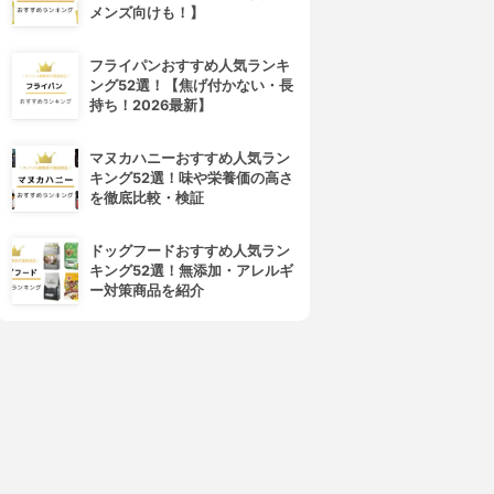
メンズ向けも！】
4位
5位
フライパンおすすめ人気ランキ
ング52選！【焦げ付かない・長
持ち！2026最新】
マヌカハニーおすすめ人気ラン
キング52選！味や栄養価の高さ
を徹底比較・検証
ドッグフードおすすめ人気ラン
キング52選！無添加・アレルギ
ハリモア
BELTA(ベルタ)
ー対策商品を紹介
薬用育毛剤
ヘアローション
3.91
3.90
(6)
¥3,800
¥2,178