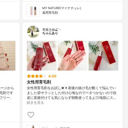
MY NATURE(マイナチュレ)
薬用育毛剤
専業主婦🍒´-
ちゃんあり
4.00
女性用育毛剤
メージから
女性用育毛剤をお試し💓👩産後の抜け毛が酷くて悩んでい
毛剤です
ました😟サラッとした付け心地なのでベタつかないので頭
フリー、
皮に直接付けても気にならず朝晩使ってるよ🙆‍♀️地肌にス…
続きを見る