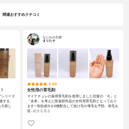
関連おすすめクチコミ
なにわの主婦
まりたそ
5.00
！
女性用の育毛剤
アシリーズ
マイナチュレの薬用育毛剤を使用しました😊髪の「今」と
進する、
「未来」を考えた医薬部外品の女性用育毛剤となっており
る力新し
ます✨有効成分を6種配合して抜け毛や薄毛を予防、発毛を
促…
続きを見る