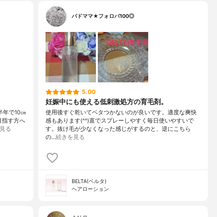
バドママ★フォロバ100◎
5.00
妊娠中にも使える低刺激処方の育毛剤。
半年で10㎝
使用後すぐ乾いてベタつかないのが良いです。適度な爽快
目指す方へ
感もあります(^^)直でスプレーしやすく毎日使いやすいで
見る
す。抜け毛が少なくなった感じがするのと、逆にこちら
の…
続きを見る
BELTA(ベルタ)
ヘアローション