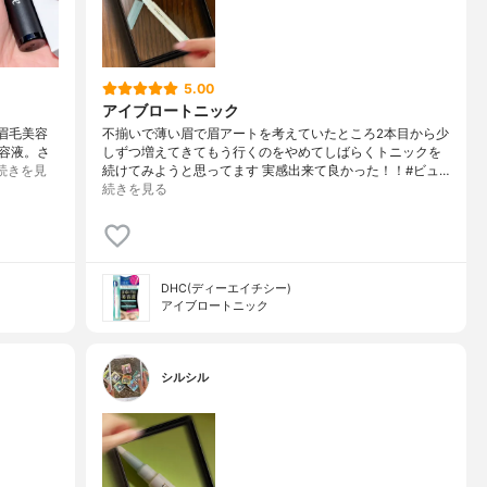
5.00
アイブロートニック
e眉毛美容
不揃いで薄い眉で眉アートを考えていたところ2本目から少
美容液。さ
しずつ増えてきてもう行くのをやめてしばらくトニックを
続きを見
続けてみようと思ってます 実感出来て良かった！！#ビュ…
続きを見る
DHC(ディーエイチシー)
アイブロートニック
シルシル