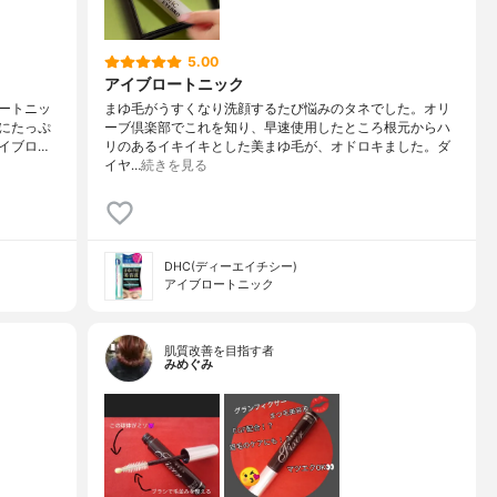
5.00
アイブロートニック
ロートニッ
まゆ毛がうすくなり洗顔するたび悩みのタネでした。オリ
にたっぷ
ーブ倶楽部でこれを知り、早速使用したところ根元からハ
イブロ…
リのあるイキイキとした美まゆ毛が、オドロキました。ダ
イヤ…
続きを見る
DHC(ディーエイチシー)
アイブロートニック
肌質改善を目指す者
みめぐみ