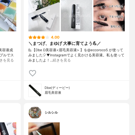
4.00
＼まつげ、まゆげ 大事に育てよう💪／
 美容液成
🙋【Dbe D美容液<眉毛美容液> 】を@eccoroco5 が使って
プルでス
みました🎈⁡⁡⁡⁡▼⁡⁡Instagramでよく見かける美容液。私も使って
きを見る
みましたよ！⁡⁡…
続きを見る
Dbe(ディービー)
眉毛美容液
シルシル