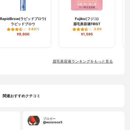
S
RapidBrow(ラピッドブロウ)
Fujiko(フジコ)
ラピッドブロウ
眉毛美容液FIRST
ピ
3.82
3.80
(1)
¥9,900
¥1,595
眉毛美容液ランキングをもっと見る
関連おすすめクチコミ
ブロガー
@eccoroco5