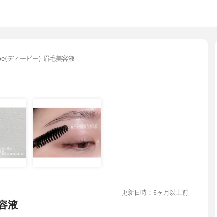
be(ディービー) 眉毛美容液
更新日時：6ヶ月以上前
容液