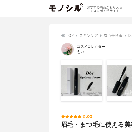
おすすめ商品がもらえる
クチコミポイ活サイト
TOP
スキンケア
眉毛美容液
D
コスメコレクター
もい
5.00
眉毛・まつ毛に使える美