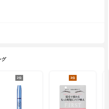
ング
2位
3位