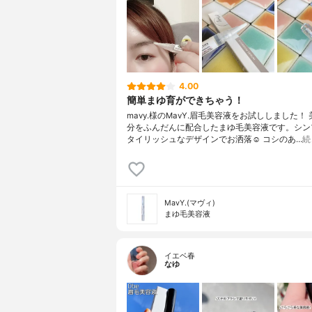
4.00
簡単まゆ育ができちゃう！
mavy.様のMavY.眉毛美容液をお試ししました！
分をふんだんに配合したまゆ毛美容液です。シン
タイリッシュなデザインでお洒落☺︎︎ コシのあ…
続
MavY.(マヴィ)
まゆ毛美容液
イエベ春
なゆ