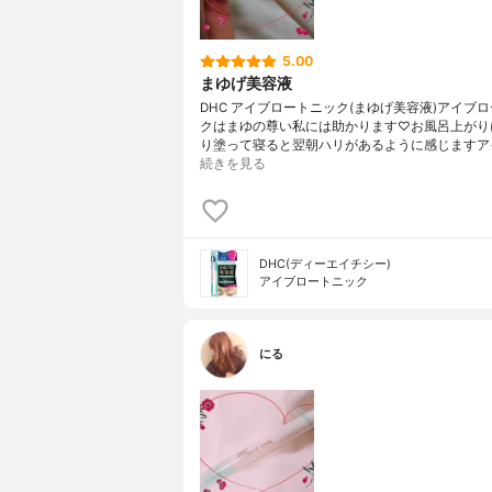
5.00
まゆげ美容液
DHC アイブロートニック(まゆげ美容液)アイブ
クはまゆの尊い私には助かります♡お風呂上がり
り塗って寝ると翌朝ハリがあるように感じますア
続きを見る
DHC(ディーエイチシー)
アイブロートニック
にる