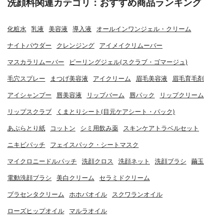
洗顔料関連カテゴリ：おすすめ商品ランキング
化粧水
乳液
美容液
導入液
オールインワンジェル・クリーム
ナイトパウダー
クレンジング
アイメイクリムーバー
マスカラリムーバー
ピーリングジェル(スクラブ・ゴマージュ)
毛穴スプレー
まつげ美容液
アイクリーム
眉毛美容液
眉毛育毛剤
アイシャンプー
唇美容液
リップバーム
唇パック
リップクリーム
リップスクラブ
くまとりシート(目元ケアシート・パック)
あぶらとり紙
コットン
シミ用飲み薬
スキンケアトラベルセット
ニキビパッチ
フェイスパック・シートマスク
マイクロニードルパッチ
洗顔クロス
洗顔ネット
洗顔ブラシ
繭玉
電動洗顔ブラシ
美白クリーム
セラミドクリーム
プラセンタクリーム
ホホバオイル
スクワランオイル
ローズヒップオイル
マルラオイル