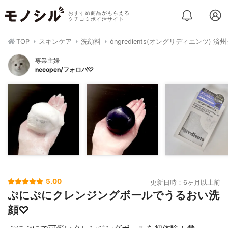
おすすめ商品がもらえる
クチコミポイ活サイト
TOP
スキンケア
洗顔料
óngredients(オングリディエンツ)
専業主婦
necopen/フォロバ♡
5.00
更新日時：6ヶ月以上前
ぷにぷにクレンジングボールでうるおい洗
顔♡