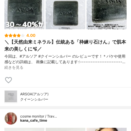
4.00
＼【天然由来ミネラル】伝統ある「枠練り石けん」で肌本
来の美しくに🫧／
今回は、#アルソア #クイーンシルバー のレビューです！＊パケや使用
感などの詳細は、 画像に記載してあります☝︎------------------------…
続きを見る
ARSOA(アルソア)
クイーンシルバー
cosme monitor / Trav…
kana_cafe_time