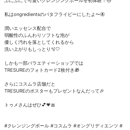
ぷにぷにで可愛いクレンジングボールを初体験！😳
私はongredientsのバタフライピーにしたよ〜🦋
潤いエッセンス配合で
弱酸性のふんわりソフトな泡が
優しく汚れを落としてくれるから
洗い上がりもしっとり🫧🤍
しかも一部バラエティーショップでは
TRESUREのフォトカード2枚付き🎁
さらにコスムラ店舗だと
TRESUREのポスターもプレゼントなんだって🎉
トゥメさんはぜひ💕💗🎀
#クレンジングボール #コスムラ #オングリディエンツ #