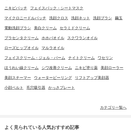
ニキビパッチ
フェイスパック・シートマスク
マイクロニードルパッチ
洗顔クロス
洗顔ネット
洗顔ブラシ
繭玉
電動洗顔ブラシ
美白クリーム
セラミドクリーム
プラセンタクリーム
ホホバオイル
スクワランオイル
ローズヒップオイル
マルラオイル
フェイスクリーム・ジェル・バーム
ナイトクリーム
ワセリン
ほうれい線クリーム
シワ改善クリーム
ニキビ塗り薬
美顔ローラー
美顔スチーマー
ウォーターピーリング
リフトアップ美顔器
小顔ベルト
毛穴吸引器
かっさプレート
カテゴリ一覧へ
よく見られている人気おすすめ記事