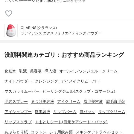
ごくいいーーー♡たまご肌わたし…
続きを見る
CLARINS(クラランス)
ラディアンス エクスフォリエイティング パウダー
洗顔料関連カテゴリ：おすすめ商品ランキング
化粧水
乳液
美容液
導入液
オールインワンジェル・クリーム
ナイトパウダー
クレンジング
アイメイクリムーバー
マスカラリムーバー
ピーリングジェル(スクラブ・ゴマージュ)
毛穴スプレー
まつげ美容液
アイクリーム
眉毛美容液
眉毛育毛剤
アイシャンプー
唇美容液
リップバーム
唇パック
リップクリーム
リップスクラブ
くまとりシート(目元ケアシート・パック)
あぶらとり紙
コットン
シミ用飲み薬
スキンケアトラベルセット