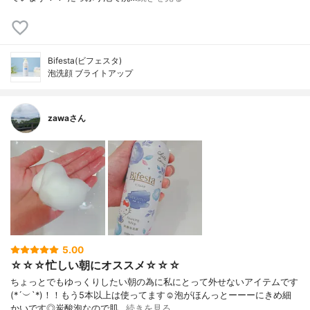
Bifesta(ビフェスタ)
泡洗顔 ブライトアップ
zawaさん
5.00
☆☆☆忙しい朝にオススメ☆☆☆
ちょっとでもゆっくりしたい朝の為に私にとって外せないアイテムです
(*´︶`*)！！もう5本以上は使ってます☺️泡がほんっとーーーにきめ細
かいです◎炭酸泡なので肌…
続きを見る