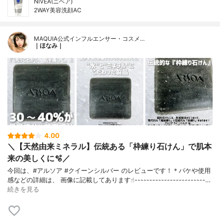
NIVEA(ニベア)
2WAY美容洗顔AC
MAQUIA公式インフルエンサー・コスメ…
｜ほなみ｜
4.00
＼【天然由来ミネラル】伝統ある「枠練り石けん」で肌本
来の美しくに🫧／
今回は、#アルソア #クイーンシルバー のレビューです！＊パケや使用
感などの詳細は、 画像に記載してあります☝︎------------------------…
続きを見る