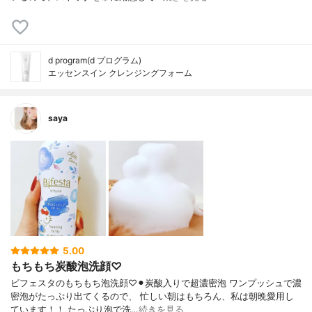
d program(d プログラム)
エッセンスイン クレンジングフォーム
saya
5.00
もちもち炭酸泡洗顔♡
ビフェスタのもちもち泡洗顔♡⚫︎炭酸入りで超濃密泡 ワンプッシュで濃
密泡がたっぷり出てくるので、 忙しい朝はもちろん、私は朝晩愛用し
ています！！ たっぷり泡で洗…
続きを見る