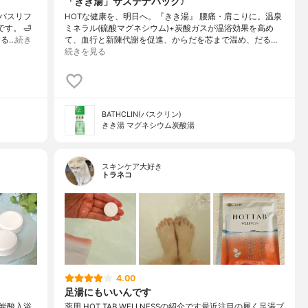
「きき湯」サステナパック♪
バスリフ
HOTな健康を、明日へ。『きき湯』 腰痛・肩こりに。温泉
す。 🛁
ミネラル(硫酸マグネシウム)+炭酸ガスが温浴効果を高め
る…
続き
て、血行と新陳代謝を促進、からだを芯まで温め、だる…
続きを見る
BATHCLIN(バスクリン)
きき湯 マグネシウム炭酸湯
スキンケア大好き
トラネコ
4.00
足湯にもいいんです
al重炭酸入浴
薬用 HOT TAB WELLNESSの紹介です最近注目の履く足湯ブ