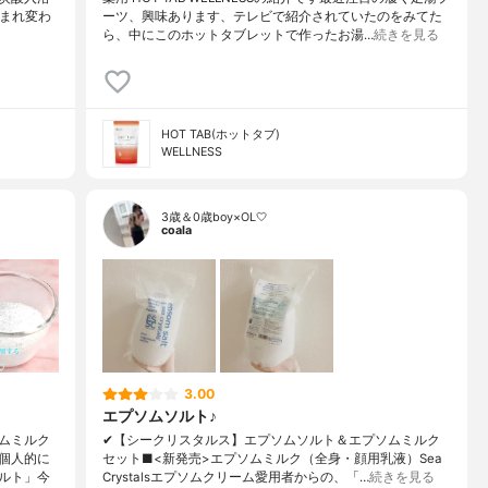
生まれ変わ
ーツ、興味あります、テレビで紹介されていたのをみてた
ら、中にこのホットタブレットで作ったお湯…
続きを見る
HOT TAB(ホットタブ)
WELLNESS
3歳＆0歳boy×OL🤍
coala
3.00
エプソムソルト♪
ムミルク
✔︎【シークリスタルス】エプソムソルト＆エプソムミルク
個人的に
セット■<新発売>エプソムミルク（全身・顔用乳液）Sea
ルト」今
Crystalsエプソムクリーム愛用者からの、「…
続きを見る