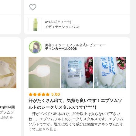
AYURA(アユーラ)
メディテーションバスt
美容ライター モノシル公式レビューアー
ティンカーベル0908
5.00
汗がたくさん出て、気持ち良いです！エプソムソ
ルトのシークリスタルスです(*^^*)
g約14回
プソムソ
「汗がドバドバ出るので、20分以上は入らないで下さい
…
続きを
ね！」エプソムソルトのシークリスタルスです。エプソム
ソルトですが、塩ではなくて成分は硫酸マグネシウムだそ
うで…
続きを見る