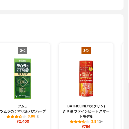
2位
3位
ツムラ
BATHCLIN(バスクリン)
ツムラのくすり湯 バスハーブ
きき湯 ファインヒート スマー
トモデル
3.88
(2)
¥2,400
3.84
(9)
¥756