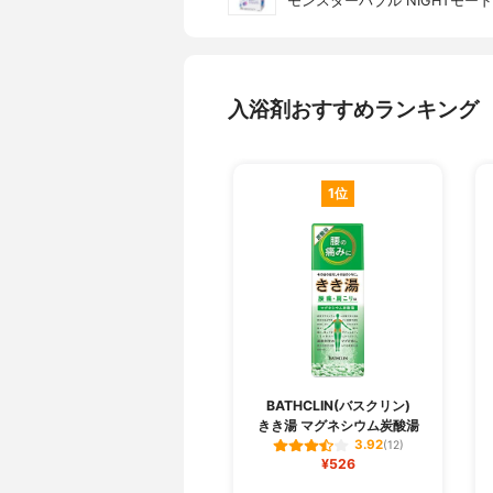
モンスターバブル NIGHTモード
入浴剤おすすめランキング
1位
BATHCLIN(バスクリン)
きき湯 マグネシウム炭酸湯
3.92
(12)
¥526