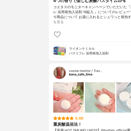
4つの香りで楽しむ炭酸バスタイム🛁🫧
コエタスのモニターキャンペーンでいただいた『
レ 浴用発泡入浴剤 16錠入 』についてのレビューで
🫧商品について お湯に入れるとシュワっと発泡す
を見る
ライオンケミカル
バスリフレ 浴用発泡入浴剤
cosme monitor / Trav…
kana_cafe_time
5.00
重炭酸温浴法！
【薬用 HOT TAB WELLNESS】@hottab_offici