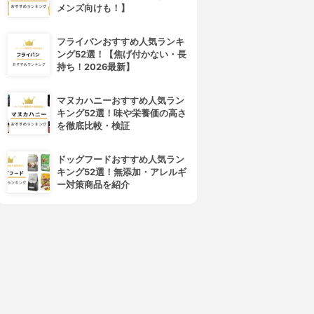
メンズ向けも！】
フライパンおすすめ人気ランキ
ング52選！【焦げ付かない・長
持ち！2026最新】
マヌカハニーおすすめ人気ラン
キング52選！味や栄養価の高さ
4位
5位
を徹底比較・検証
ドッグフードおすすめ人気ラン
キング52選！無添加・アレルギ
ー対策商品を紹介
sea crystals(シークリスタル
AYURA(アユーラ)
ス)
メディテーションバスt
エプソムソルト オリジナル
3.79
(23)
3.76
¥1,886
(33)
¥1,080