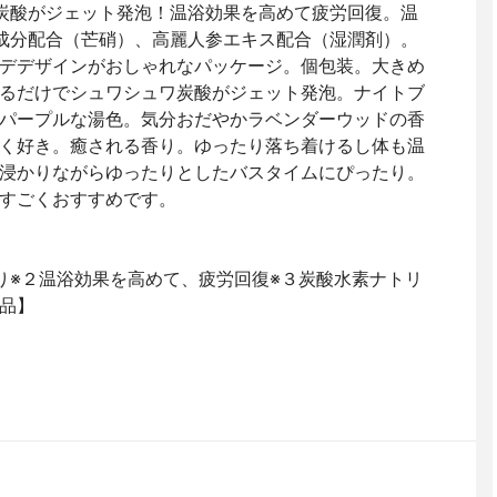
炭酸がジェット発泡！温浴効果を高めて疲労回復。温
成分配合（芒硝）、高麗人参エキス配合（湿潤剤）。
デデザインがおしゃれなパッケージ。個包装。大きめ
るだけでシュワシュワ炭酸がジェット発泡。ナイトブ
パープルな湯色。気分おだやかラベンダーウッドの香
く好き。癒される香り。ゆったり落ち着けるし体も温
浸かりながらゆったりとしたバスタイムにぴったり。
すごくおすすめです。
り※２温浴効果を高めて、疲労回復※３炭酸水素ナトリ
品】