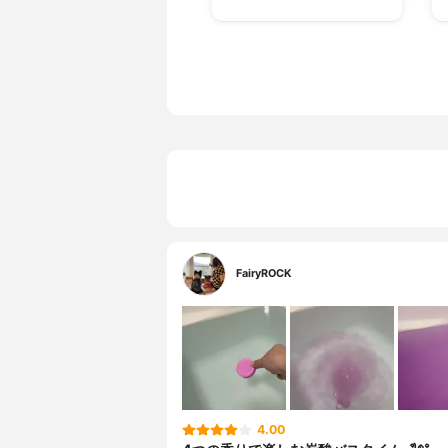
FairyROCK
4.00