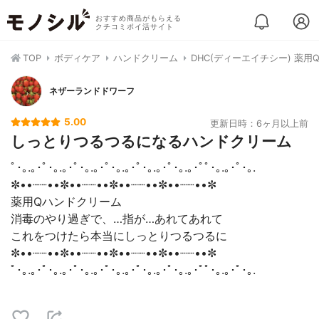
おすすめ商品がもらえる
クチコミポイ活サイト
TOP
ボディケア
ハンドクリーム
DHC(ディーエイチシー) 薬
ネザーランドドワーフ
5.00
更新日時：6ヶ月以上前
しっとりつるつるになるハンドクリーム
ﾟ･｡.｡･ﾟ･｡.｡･ﾟ･｡.｡･ﾟ･｡.｡･ﾟ･｡.｡･ﾟ･｡.｡･ﾟﾟ･｡.｡･ﾟ･｡.
✼••┈┈••✼••┈┈••✼••┈┈••✼••┈┈••✼
薬用Qハンドクリーム
消毒のやり過ぎで、…指が…あれてあれて
これをつけたら本当にしっとりつるつるに
✼••┈┈••✼••┈┈••✼••┈┈••✼••┈┈••✼
ﾟ･｡.｡･ﾟ･｡.｡･ﾟ･｡.｡･ﾟ･｡.｡･ﾟ･｡.｡･ﾟ･｡.｡･ﾟﾟ･｡.｡･ﾟ･｡.