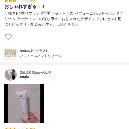
3.00
おしゃれすぎる！！
＼韓国1位香りブランド🇰🇷／🥭ヘトラス パフュームシルキーハンドク
リーム アーティストの香り🧑‍🎨・おしゃれなデザインでプレゼント用
にもピッタリ・馴染みが早く、…
続きを見る
hetras.(ヘトラス)
パフュームハンドクリーム
3歳＆0歳boy×OL🤍
coala