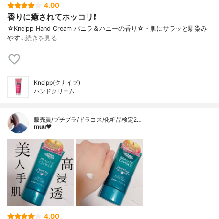
4.00
香りに癒されてホッコリ❗
☆Kneipp Hand Cream バニラ＆ハニーの香り☆・肌にサラッと馴染み
やす…
続きを見る
Kneipp(クナイプ)
ハンドクリーム
販売員/プチプラ/ドラコス/化粧品検定2…
muu❤︎
4.00