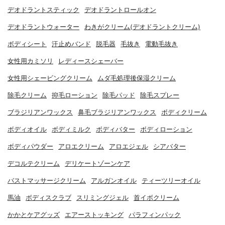
デオドラントスティック
デオドラントロールオン
デオドラントウォーター
わきがクリーム(デオドラントクリーム)
ボディシート
汗止めバンド
脱毛器
毛抜き
電動毛抜き
女性用カミソリ
レディースシェーバー
女性用シェービングクリーム
ムダ毛処理後保湿クリーム
除毛クリーム
抑毛ローション
除毛パッド
除毛スプレー
ブラジリアンワックス
鼻毛ブラジリアンワックス
ボディクリーム
ボディオイル
ボディミルク
ボディバター
ボディローション
ボディパウダー
アロエクリーム
アロエジェル
シアバター
デコルテクリーム
デリケートゾーンケア
バストマッサージクリーム
アルガンオイル
ティーツリーオイル
馬油
ボディスクラブ
スリミングジェル
首イボクリーム
かかとケアグッズ
エアーストッキング
パラフィンパック