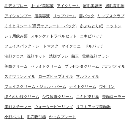
毛穴スプレー
まつげ美容液
アイクリーム
眉毛美容液
眉毛育毛剤
アイシャンプー
唇美容液
リップバーム
唇パック
リップスクラブ
くまとりシート(目元ケアシート・パック)
あぶらとり紙
コットン
シミ用飲み薬
スキンケアトラベルセット
ニキビパッチ
フェイスパック・シートマスク
マイクロニードルパッチ
洗顔クロス
洗顔ネット
洗顔ブラシ
繭玉
電動洗顔ブラシ
美白クリーム
セラミドクリーム
プラセンタクリーム
ホホバオイル
スクワランオイル
ローズヒップオイル
マルラオイル
フェイスクリーム・ジェル・バーム
ナイトクリーム
ワセリン
ほうれい線クリーム
シワ改善クリーム
ニキビ塗り薬
美顔ローラー
美顔スチーマー
ウォーターピーリング
リフトアップ美顔器
小顔ベルト
毛穴吸引器
かっさプレート