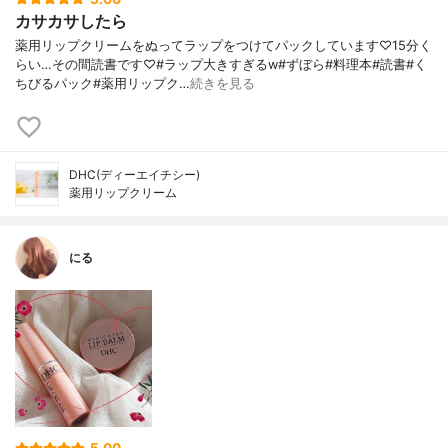
カサカサしたら
薬用リップクリームをぬってラップをつけてパックしています♡15分く
らい…その間読書です♡#ラップ大きすぎるw#ずぼら#料理本#読書#く
ちびるパック#薬用リップク…
続きを見る
DHC(ディーエイチシー)
薬用リップクリーム
にる