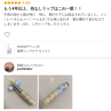
5.00
もう4年以上、色なしリップはこれ一筋！！
子供の頃から肌が弱く、特に、唇のケアには悩まされていました。メン
〇レータムもメン〇ームもD〇Cも体に合わず、唇が腫れて皮がむけて
しまいます…(泣)。このリップを…
続きを見る
Avène(アベンヌ)
薬用リップケア モイスト
韓国コスメブロガー
puchirieko