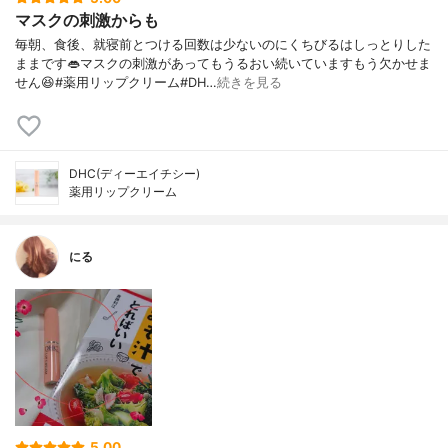
マスクの刺激からも
毎朝、食後、就寝前とつける回数は少ないのにくちびるはしっとりした
ままです👄マスクの刺激があってもうるおい続いていますもう欠かせま
せん😆#薬用リップクリーム#DH…
続きを見る
DHC(ディーエイチシー)
薬用リップクリーム
にる
5.00