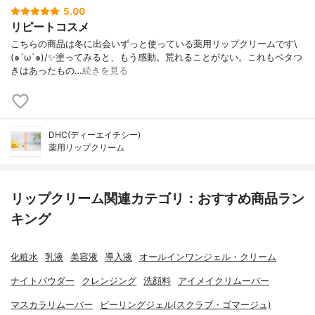
5.00
リピートコスメ
こちらの商品は冬に出会いずっと使っている薬用リップクリームです\
(๑´ω`๑)/✨塗ってみると、もう感動。荒れることがない。これもベタつ
きはあったもの…
続きを見る
DHC(ディーエイチシー)
薬用リップクリーム
リップクリーム関連カテゴリ：おすすめ商品ラン
キング
化粧水
乳液
美容液
導入液
オールインワンジェル・クリーム
ナイトパウダー
クレンジング
洗顔料
アイメイクリムーバー
マスカラリムーバー
ピーリングジェル(スクラブ・ゴマージュ)