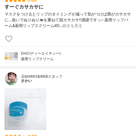
5.00
すーぐカサカサに
マスクをつけるとリップのタイミングが減って気がつけば唇がカサカサ
に…急いでぬりぬり👄を重ねて脱カサカサ!!感謝ですっ✨薬用リップバ
ーム&薬用リップスクリーム#D…
続きを見る
DHC(ディーエイチシー)
薬用リップクリーム
元MARKS&WEBスタッフ
さかい