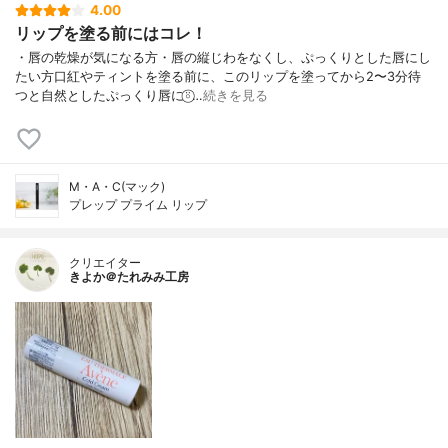
4.00
リップを塗る前にはコレ！
・唇の乾燥が気になる方・唇の縦じわをなくし、ぷっくりとした唇にし
たい方口紅やティントを塗る前に、このリップを塗ってから2〜3分待
つと自然としたぷっくり唇に⍤⃝︎…
続きを見る
M・A・C(マック)
プレップ プライム リップ
クリエイター
きよか＠たれみみ工房