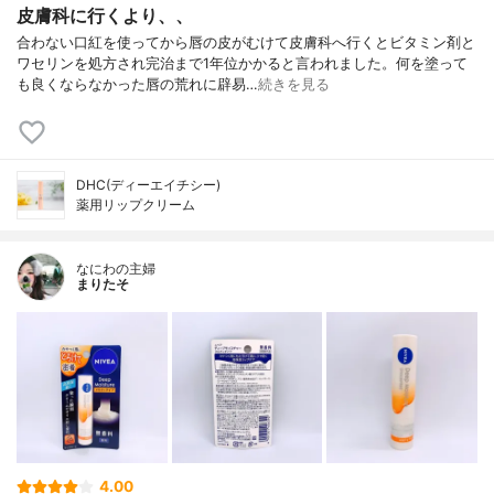
皮膚科に行くより、、
合わない口紅を使ってから唇の皮がむけて皮膚科へ行くとビタミン剤と
ワセリンを処方され完治まで1年位かかると言われました。何を塗って
も良くならなかった唇の荒れに辟易…
続きを見る
DHC(ディーエイチシー)
薬用リップクリーム
なにわの主婦
まりたそ
4.00