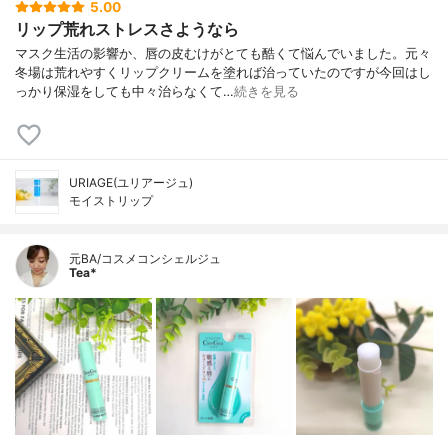
5.00
リップ荒れストレスさようなら
マスク生活の影響か、唇の皮むけがとても酷くて悩んでいました。元々
冬場は荒れやすくリップクリームを塗れば治っていたのですが今回はし
っかり保湿をしても中々治らなくて…
続きを見る
URIAGE(ユリアージュ)
モイストリップ
元BA/コスメコンシェルジュ
Tea*