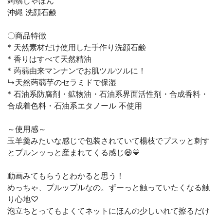
蒟蒻しゃぼん
沖縄 洗顔石鹸
〇商品特徴
* 天然素材だけ使用した手作り洗顔石鹸
* 香りはすべて天然精油
* 蒟蒻由来マンナンでお肌ツルツルに！
↳天然蒟蒻芋のセラミドで保湿
* 石油系防腐剤・鉱物油・石油系界面活性剤・合成香料・
合成着色料・石油系エタノール 不使用
～使用感～
玉羊羹みたいな感じで包装されていて楊枝でプスッと刺す
とプルンッっと産まれてくる感じ😆💛
動画みてもらうとわかると思う！
めっちゃ、プルップルなの。ずーっと触っていたくなる触
り心地♡
泡立ちとってもよくてネットにほんの少しいれて擦るだけ