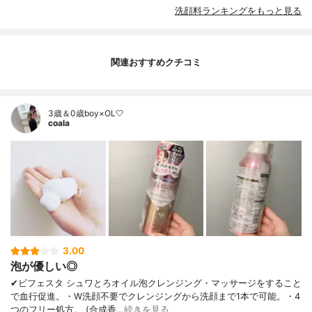
洗顔料ランキングをもっと見る
関連おすすめクチコミ
3歳＆0歳boy×OL🤍
coala
3.00
泡が優しい◎
✔︎ビフェスタ シュワとろオイル泡クレンジング・マッサージをすること
で血行促進。・W洗顔不要でクレンジングから洗顔まで1本で可能。・4
つのフリー処方。 (合成香…
続きを見る