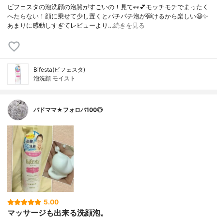
ビフェスタの泡洗顔の泡質がすごいの！見て👀💕モッチモチでまったく
へたらない！顔に乗せて少し置くとパチパチ泡が弾けるから楽しい😆✨
あまりに感動しすぎてレビューより…
続きを見る
Bifesta(ビフェスタ)
泡洗顔 モイスト
バドママ★フォロバ100◎
5.00
マッサージも出来る洗顔泡。