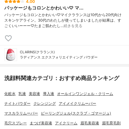
4.00
パッケージもコロンとかわいい♡ マ...
パッケージもコロンとかわいい♡マイクラランスは10代から20代向け
スキンケアライン。30代のわたしが使ってしまいましたが結果は、す
ごくいいーーー♡たまご肌わたし…
続きを見る
CLARINS(クラランス)
ラディアンス エクスフォリエイティング パウダー
洗顔料関連カテゴリ：おすすめ商品ランキング
化粧水
乳液
美容液
導入液
オールインワンジェル・クリーム
ナイトパウダー
クレンジング
アイメイクリムーバー
マスカラリムーバー
ピーリングジェル(スクラブ・ゴマージュ)
毛穴スプレー
まつげ美容液
アイクリーム
眉毛美容液
眉毛育毛剤