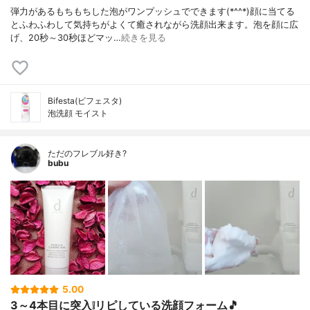
弾力があるもちもちした泡がワンプッシュでできます(*^^*)顔に当てる
とふわふわして気持ちがよくて癒されながら洗顔出来ます。泡を顔に広
げ、20秒～30秒ほどマッ…
続きを見る
Bifesta(ビフェスタ)
泡洗顔 モイスト
ただのフレブル好き?
bubu
5.00
3～4本目に突入❕リピしている洗顔フォーム🎵