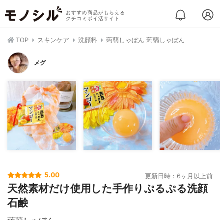
おすすめ商品がもらえる
クチコミポイ活サイト
TOP
スキンケア
洗顔料
蒟蒻しゃぼん 蒟蒻しゃぼん
メグ
5.00
更新日時：6ヶ月以上前
天然素材だけ使用した手作りぷるぷる洗顔
石鹸