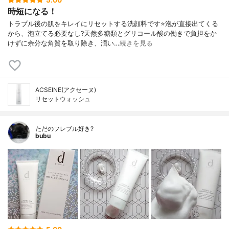
5.00
時短になる！
トラブル後の肌をキレイにリセットする洗顔料です⭐泡が直接出てくる
から、泡立てる必要なし?天然多糖類とグリコール酸の働きで負担をか
けずに余分な角質を取り除き、潤い…
続きを見る
ACSEINE(アクセーヌ)
リセットウォッシュ
ただのフレブル好き?
bubu