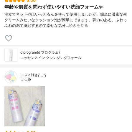
5.00
年齢や肌質を問わず使いやすい洗顔フォーム✨
泡立てネットやほいっぷるんを使って使用しましたが、簡単に濃密な生
クリームみたいなクッション泡が簡単にできます。弾力のある、ふわっ
ふわの泡で洗顔するので幸せな気分…
続きを見る
d program(d プログラム)
エッセンスイン クレンジングフォーム
コスメ好き₍ᐢ.ˬ.ᐢ₎
ここあ