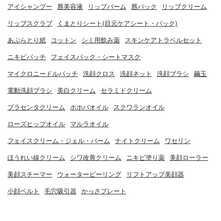
アイシャンプー
唇美容液
リップバーム
唇パック
リップクリーム
リップスクラブ
くまとりシート(目元ケアシート・パック)
あぶらとり紙
コットン
シミ用飲み薬
スキンケアトラベルセット
ニキビパッチ
フェイスパック・シートマスク
マイクロニードルパッチ
洗顔クロス
洗顔ネット
洗顔ブラシ
繭玉
電動洗顔ブラシ
美白クリーム
セラミドクリーム
プラセンタクリーム
ホホバオイル
スクワランオイル
ローズヒップオイル
マルラオイル
フェイスクリーム・ジェル・バーム
ナイトクリーム
ワセリン
ほうれい線クリーム
シワ改善クリーム
ニキビ塗り薬
美顔ローラー
美顔スチーマー
ウォーターピーリング
リフトアップ美顔器
小顔ベルト
毛穴吸引器
かっさプレート