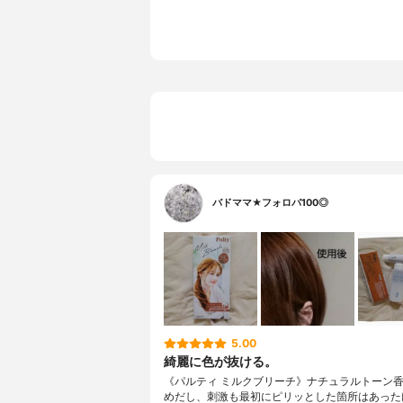
バドママ★フォロバ100◎
5.00
綺麗に色が抜ける。
《パルティ ミルクブリーチ》ナチュラルトーン
めだし、刺激も最初にピリッとした箇所はあった