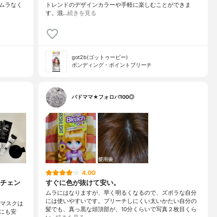
ムラなく
トレンドのデザインカラーや手軽に楽しむことができま
す。混…
続きを見る
got2b(ゴットゥービー)
ボンディング・ポイントブリーチ
バドママ★フォロバ100◎
4.00
チェン
すぐに色が抜けて安い。
ムラにはなりますが、早く明るくなるので、ズボラな自分
には使いやすいです。ブリーチしにくい太いかたい自分の
ーマスクは
髪でも、真っ黒な頭頂部が、10分くらいで写真２枚目くら
にも安