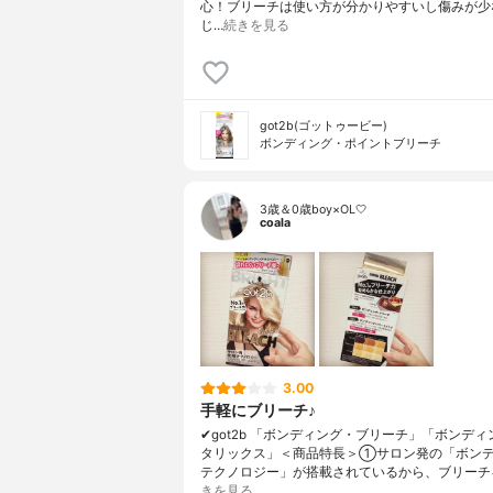
心！ブリーチは使い方が分かりやすいし傷みが少
じ…
続きを見る
got2b(ゴットゥービー)
ボンディング・ポイントブリーチ
3歳＆0歳boy×OL🤍
coala
3.00
手軽にブリーチ♪
✔︎got2b 「ボンディング・ブリーチ」「ボンデ
タリックス」＜商品特長＞①サロン発の「ボン
テクノロジー」が搭載されているから、ブリーチ
きを見る