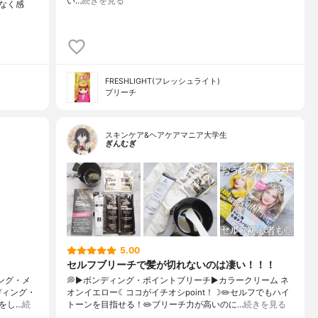
い…
続きを見る
なく感
FRESHLIGHT(フレッシュライト)
ブリーチ
スキンケア&ヘアケアマニア大学生
ぎんむぎ
5.00
セルフブリーチで髪が切れないのは凄い！！！
ィング・メ
💭▶️ボンディング・ポイントブリーチ▶️カラークリーム ネ
ディング・
オンイエロー☾ココがイチオシpoint！☽✏️セルフでもハイ
をし…
続
トーンを目指せる！✏️ブリーチ力が高いのに…
続きを見る