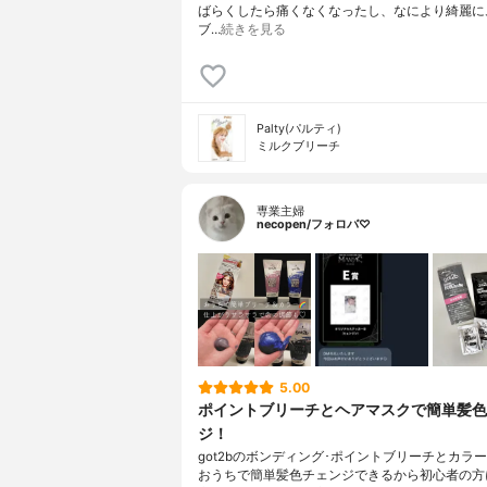
ばらくしたら痛くなくなったし、なにより綺麗に
ブ…
続きを見る
Palty(パルティ)
ミルクブリーチ
専業主婦
necopen/フォロバ♡
5.00
ポイントブリーチとヘアマスクで簡単髪色
ジ！
got2bのボンディング･ポイントブリーチとカラ
おうちで簡単髪色チェンジできるから初心者の方