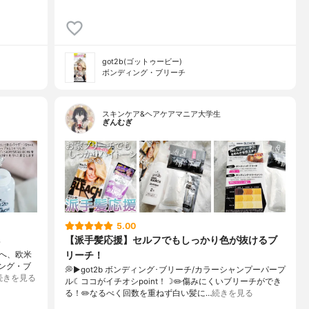
got2b(ゴットゥービー)
ボンディング・ブリーチ
スキンケア&ヘアケアマニア大学生
ぎんむぎ
5.00
【派手髪応援】セルフでもしっかり色が抜けるブ
リーチ！
へ、欧米
ィング・ブ
💭▶️got2b ボンディング･ブリーチ/カラーシャンプーパープ
続きを見る
ル☾ココがイチオシpoint！☽✏️傷みにくいブリーチができ
る！✏️なるべく回数を重ねず白い髪に…
続きを見る