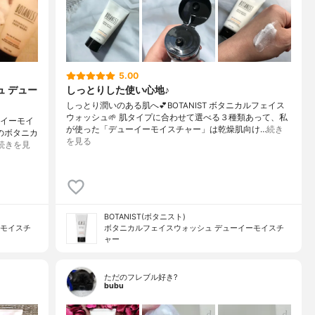
5.00
ュ デュー
しっとりした使い心地♪
しっとり潤いのある肌へ💕BOTANIST ボタニカルフェイス
ウォッシュ🌱 肌タイプに合わせて選べる３種類あって、私
ーイーモイ
が使った「デューイーモイスチャー」は乾燥肌向け…
続き
のボタニカ
を見る
続きを見
BOTANIST(ボタニスト)
ーモイスチ
ボタニカルフェイスウォッシュ デューイーモイスチ
ャー
ただのフレブル好き?
bubu