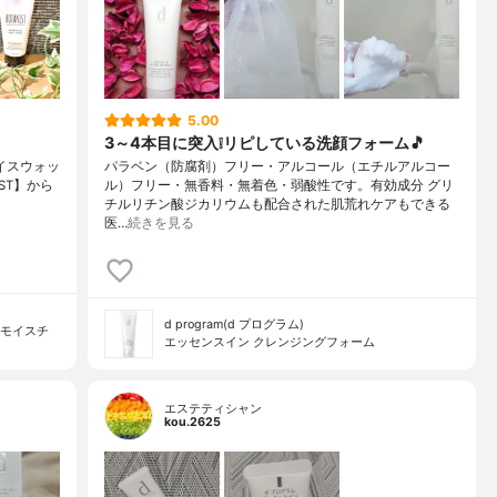
5.00
3～4本目に突入❕リピしている洗顔フォーム🎵
ェイスウォッ
パラベン（防腐剤）フリー・アルコール（エチルアルコー
NIST】から
ル）フリー・無香料・無着色・弱酸性です。有効成分 グリ
チルリチン酸ジカリウムも配合された肌荒れケアもできる
医…
続きを見る
d program(d プログラム)
ーモイスチ
エッセンスイン クレンジングフォーム
エステティシャン
kou.2625