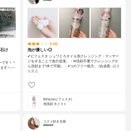
3.00
石け
泡が優しい◎
✔︎ビフェスタ シュワとろオイル泡クレンジング・マッサー
ジをすることで血行促進。・W洗顔不要でクレンジングか
ーです！＊
ら洗顔まで1本で可能。・4つのフリー処方。 (合成香…
続き
☝︎----
を見る
Bifesta(ビフェスタ)
泡洗顔 モイスト
コスメ好き主婦
minori