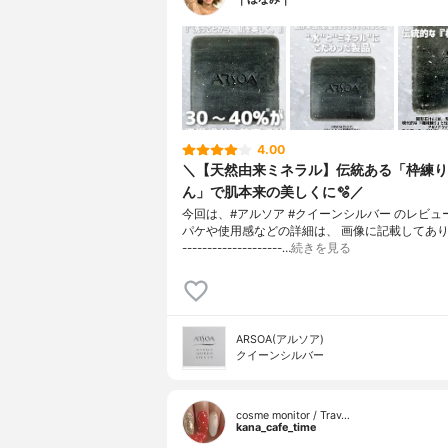
4.00
＼【天然由来ミネラル】伝統ある「枠練り
ん」で肌本来の美しくに🫧／
今回は、#アルソア #クイーンシルバー のレビュ
パケや使用感などの詳細は、 画像に記載してあります
--------------------…
続きを見る
ARSOA(アルソア)
クイーンシルバー
cosme monitor / Trav…
kana_cafe_time