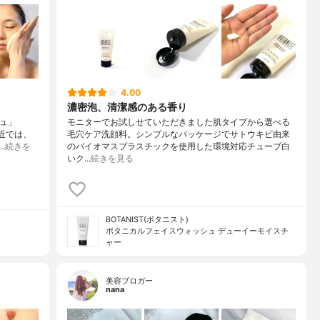
4.00
濃密泡、清潔感のある香り
シュ」
モニターでお試しせていただきました肌タイプから選べる
最近では、
毛穴ケア洗顔料。シンプルなパッケージでサトウキビ由来
…
続きを
のバイオマスプラスチックを使用した環境対応チューブ白
いク…
続きを見る
BOTANIST(ボタニスト)
ボタニカルフェイスウォッシュ デューイーモイスチ
ャー
美容ブロガー
nana