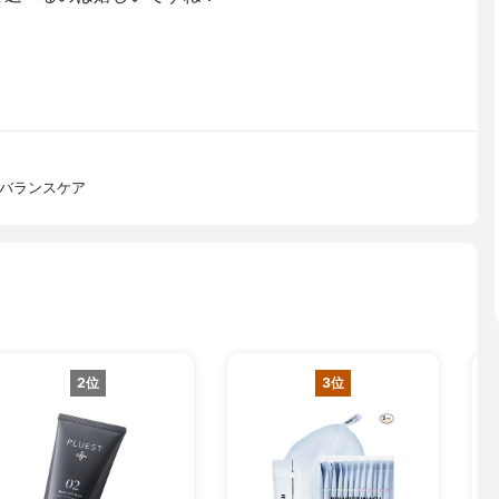
 バランスケア
2位
3位