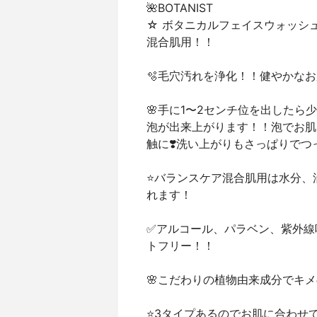
🌺BOTANIST
☆ ボタニカルフェイスウォッシ
混合肌用！！
🫧毛穴汚れを浄化！！健やかなお
🌸手に1〜2センチ位を出した
泡が出来上がります！！泡でお肌
触に❣️洗い上がりもさっぱりで
⭐️バランスケア混合肌用は水分
れます！
✅アルコール、パラベン、紫外線
トフリー！！
🌸こだわりの植物由来成分でキメ
⭐️3タイプあるのでお肌に合わ