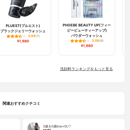
PHOEBE BEAUTY UP(フィー
PLUEST(プルエスト)
ビービューティーアップ)
ブラックジェリーウォッシュ
パウダーウォッシュ
3.99
(7)
3.98
¥1,980
(6)
¥1,980
洗顔料ランキングをもっと見る
関連おすすめクチコミ
3歳＆0歳boy×OL🤍
coala