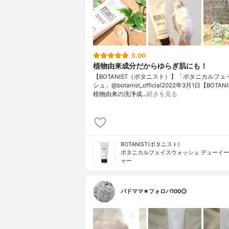
5.00
植物由来成分だからゆらぎ肌にも！
【BOTANIST（ボタニスト）】「ボタニカルフ
シュ」@botanist_official2022年3月1日【BOTA
植物由来の洗浄成…
続きを見る
BOTANIST(ボタニスト)
ボタニカルフェイスウォッシュ デューイ
ャー
バドママ★フォロバ100◎