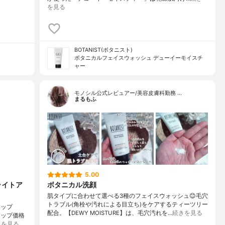
を見る
BOTANIST(ボタニスト)
ボタニカルフェイスウォッシュ デューイーモイスチ
ャー
モノシル公式レビュアー/美容皮膚科勤務 …
まるもふ
5.00
ライトア
ボタニカル洗顔
肌タイプに合わせて選べる3種のフェイスウォッシュ😊毛穴
トラブル(角栓や汚れによる目立ち)をケアするティーツリー
アップ
配合。【DEWY MOISTURE】は、毛穴汚れを…
続きを見る
アップ価格
きを見る