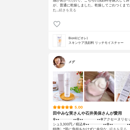
感が良かったので、こちらの洗顔料を購入してみ
が、普通に乾燥しました。乾燥してごわつくまで
た…
続きを見る
Bioré(ビオレ)
スキンケア洗顔料 リッチモイスチャー
メグ
5.00
田中みな実さんや石井美保さんが愛用
✼••┈┈┈┈••✼••┈┈┈┈••✼アクセーヌリ
シュ3,300円／税込✼••┈┈┈┈••✼••┈┈┈┈•
特徴〉*肌に負担をかけずに余分な…
続きを見る