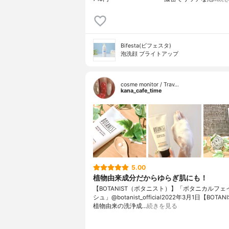
Bifesta(ビフェスタ)
泡洗顔 ブライトアップ
cosme monitor / Trav…
kana_cafe_time
5.00
植物由来成分だからゆらぎ肌にも！
【BOTANIST（ボタニスト）】「ボタニカルフ
シュ」@botanist_official2022年3月1日【BOTA
植物由来の洗浄成…
続きを見る