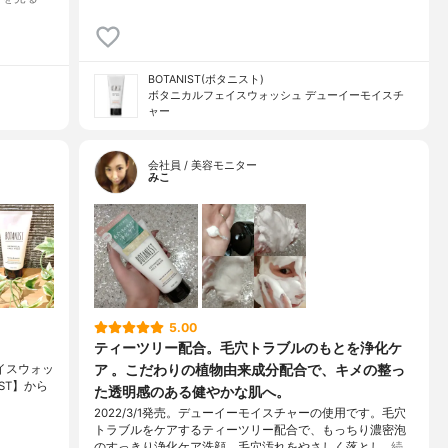
BOTANIST(ボタニスト)
ボタニカルフェイスウォッシュ デューイーモイスチ
ャー
会社員 / 美容モニター
みこ
5.00
ティーツリー配合。毛穴トラブルのもとを浄化ケ
ア 。こだわりの植物由来成分配合で、キメの整っ
ェイスウォッ
NIST】から
た透明感のある健やかな肌へ。
2022/3/1発売。デューイーモイスチャーの使用です。毛穴
トラブルをケアするティーツリー配合で、もっちり濃密泡
のすっきり浄化ケア洗顔。毛穴汚れをやさしく落とし…
続