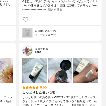
ました
今回は、#アルソア #クイーンシルバー のレビューです！＊
ありまし
パケや使用感などの詳細は、 画像に記載してあります☝︎----
--------------------…
続きを見る
ARSOA(アルソア)
クイーンシルバー
美容ブロガー
nana
5.00
しっとりした使い心地♪
セットウォッ
しっとり潤いのある肌へ💕BOTANIST ボタニカルフェイス
•✼〈商品
ウォッシュ🌱 肌タイプに合わせて選べる３種類あって、私
が使った「デューイーモイスチャー」は乾燥肌向け…
続き