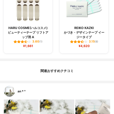
HARU COSME(ハルコスメ)
REIKO KAZKI
ビューティーテープ リフトア
かづき・デザインテープ イー
ップ用 A
ジータイプ
3.60
3.15
(1)
(8)
¥1,661
¥4,620
関連おすすめクチコミ
an＊°