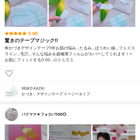
5.00
驚きのテープマジック‼️
🌺かづきデザインテープ‼️🌸お肌の悩み…たるみ…ほうれい線…フェイス
ライン…毛穴…そんな悩みを超極薄フィルムがカバーしてくれます！⭐️
お肌にフィットする0.00…
続きを見る
REIKO KAZKI
かづき・デザインテープ イージータイプ
バドママ★フォロバ100◎