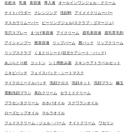
化粧水
乳液
美容液
導入液
オールインワンジェル・クリーム
ナイトパウダー
クレンジング
洗顔料
アイメイクリムーバー
マスカラリムーバー
ピーリングジェル(スクラブ・ゴマージュ)
毛穴スプレー
まつげ美容液
アイクリーム
眉毛美容液
眉毛育毛剤
アイシャンプー
唇美容液
リップバーム
唇パック
リップクリーム
リップスクラブ
くまとりシート(目元ケアシート・パック)
あぶらとり紙
コットン
シミ用飲み薬
スキンケアトラベルセット
ニキビパッチ
フェイスパック・シートマスク
マイクロニードルパッチ
洗顔クロス
洗顔ネット
洗顔ブラシ
繭玉
電動洗顔ブラシ
美白クリーム
セラミドクリーム
プラセンタクリーム
ホホバオイル
スクワランオイル
ローズヒップオイル
マルラオイル
フェイスクリーム・ジェル・バーム
ナイトクリーム
ワセリン